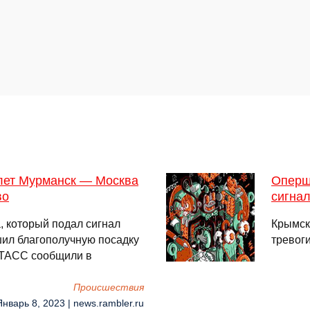
лет Мурманск — Москва
Опершт
во
сигнал
, который подал сигнал
Крымск
шил благополучную посадку
тревог
 ТАСС сообщили в
Происшествия
Январь 8, 2023 | news.rambler.ru