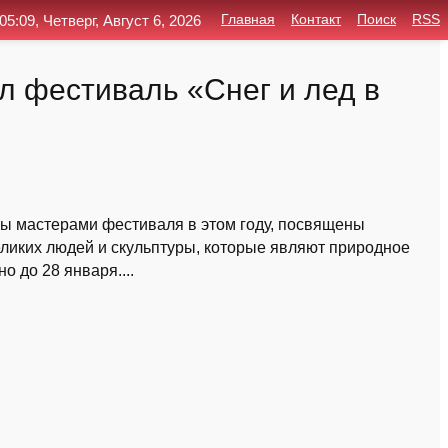
05:09, Четверг, Август 6, 2026
Главная
Контакт
Поиск
RSS
л фестиваль «Снег и лед в
ы мастерами фестиваля в этом году, посвящены
еликих людей и скульптуры, которые являют природное
о до 28 января....