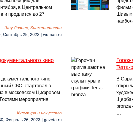
ою экспозицию для
предст
сентября, в Центральном
фильм 
е и продлится до 27
Шивы» 
наибол
Шоу-бизнес, Знаменитости
0, Сентябрь 25, 2022 | woman.ru
документального кино
Горож
Terra-
документального кино
В Сара
енный СВО, стартовал в
открыл
ла в московском Цифровом
художе
 Гостями мероприятия
Щербако
bronza 
…
Культура и искусство
50, Февраль 26, 2023 | gazeta.ru