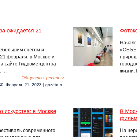
за ожидается 21
Фоток
Началс
небольшим снегом и
«ОБЪЕК
 21 февраля, в Москве и
природ
на сайте Гидрометцентра
городс
. …
жизни.
Общество, регионы
30, Февраль 21, 2023 | gazeta.ru
 искусства: в Москве
В Мос
фильм
естиваль современного
На цер