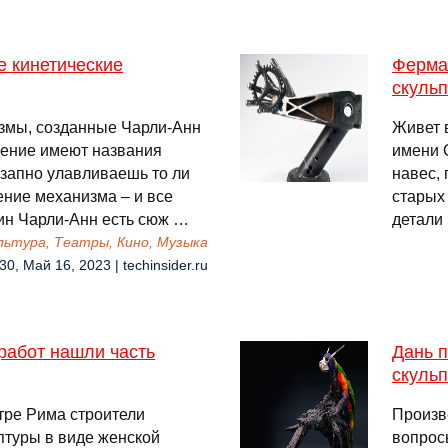
е кинетические
Ферма 
скуль
змы, созданные Чарли-Анн
Живет 
шение имеют названия
имени 
езапно улавливаешь то ли
навес,
ение механизма – и все
старых
шин Чарли-Анн есть сюж …
детали 
льтура, Театры, Кино, Музыка
30, Май 16, 2023 | techinsider.ru
работ нашли часть
Дань п
скульп
тре Рима строители
Произв
птуры в виде женской
вопрос