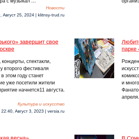
ра с музыкал …
органи
Новости
, Август 25, 2024 | klitnsy-trud.ru
рького» завершит свое
Любите
оскве
парке
 концерты, спектакли,
Рожден
у второго фестиваля
искусс
 в этом году станет
комиксо
тие уже посетили жители
и мног
риятие начнется11 августа.
Фанато
апреля
Культура и искусство
22:40, Август 3, 2023 | versia.ru
кая весна»
В Соч