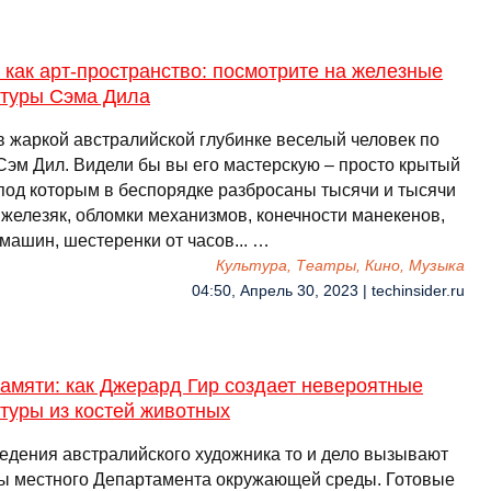
как арт-пространство: посмотрите на железные
птуры Сэма Дила
в жаркой австралийской глубинке веселый человек по
Сэм Дил. Видели бы вы его мастерскую – просто крытый
 под которым в беспорядке разбросаны тысячи и тысячи
 железяк, обломки механизмов, конечности манекенов,
машин, шестеренки от часов... …
Культура, Театры, Кино, Музыка
04:50, Апрель 30, 2023 | techinsider.ru
амяти: как Джерард Гир создает невероятные
туры из костей животных
едения австралийского художника то и дело вызывают
ы местного Департамента окружающей среды. Готовые