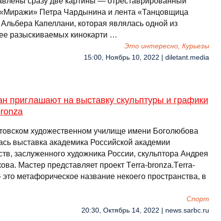
авлены сразу две картины — отреставрированный
«Миражи» Петра Чардынина и лента «Танцовщица
Альбера Капеллани, которая являлась одной из
ее разыскиваемых кинокарти …
Это интересно, Курьезы
15:00, Ноябрь 10, 2022 | diletant.media
ан приглашают на выставку скульптуры и графики
bronza
товском художественном училище имени Боголюбова
ась выставка академика Российской академии
ств, заслуженного художника России, скульптора Андрея
ва. Мастер представляет проект Tеrrа-bronza.Tеrrа-
- это метафорическое название некоего пространства, в
Спорт
20:30, Октябрь 14, 2022 | news.sarbc.ru