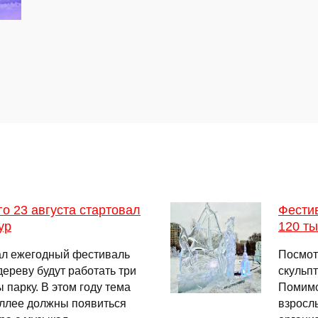
о 23 августа стартовал
Фести
ур
120 ты
вал ежегодный фестиваль
Посмот
ереву будут работать три
скульпт
 парку. В этом году тема
Помимо
аллее должны появиться
взросл