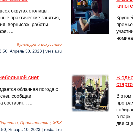
киноте
сех округах столицы.
зные практические занятия,
Крупне
ия, вернисаж, работы
премье
афе. …
участн
номина
Культура и искусство
3:50, Апрель 30, 2023 | versia.ru
небольшой снег
В одн
старт
идается облачная погода с
снег, сообщает
В этом 
 составит... …
програ
собираю
в парк,
бщество, Происшествия, ЖКХ
две сц
:50, Январь 10, 2023 | rosbalt.ru