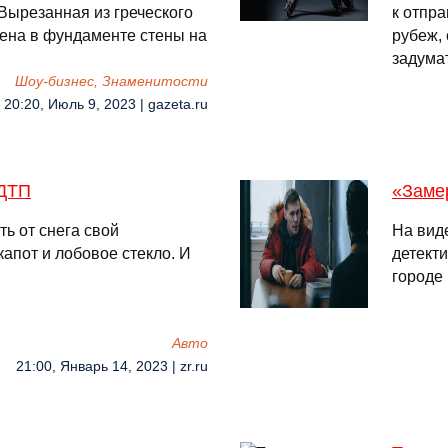
 Вырезанная из греческого
к отпр
ена в фундаменте стены на
рубеж,
задума
Шоу-бизнес, Знаменитости
20:20, Июль 9, 2023 | gazeta.ru
 ДТП
«Заме
ь от снега свой
На вид
капот и лобовое стекло. И
детект
городе
Авто
21:00, Январь 14, 2023 | zr.ru