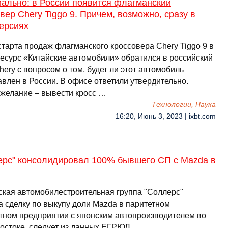
ально: в России появится флагманский
вер Chery Tiggo 9. Причем, возможно, сразу в
ерсиях
старта продаж флагманского кроссовера Chery Tiggo 9 в
ресурс «Китайские автомобили» обратился в российский
ery с вопросом о том, будет ли этот автомобиль
авлен в России. В офисе ответили утвердительно.
желание – вывести кросс …
Технологии, Наука
16:20, Июнь 3, 2023 | ixbt.com
ерс" консолидировал 100% бывшего СП с Mazda в
ская автомобилестроительная группа "Соллерс"
а сделку по выкупу доли Mazda в паритетном
тном предприятии с японским автопроизводителем во
остоке, следует из данных ЕГРЮЛ. …