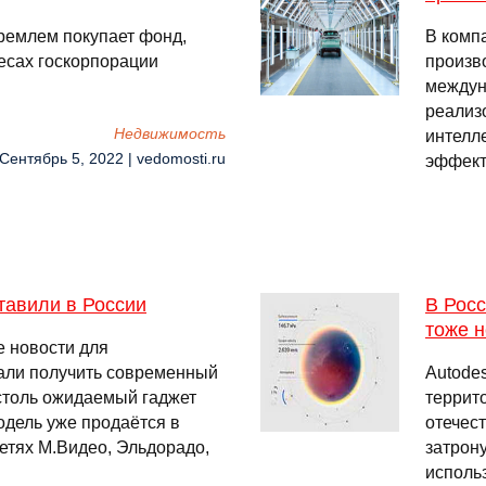
ремлем покупает фонд,
В комп
есах госкорпорации
произв
междун
реализ
Недвижимость
интелл
 Сентябрь 5, 2022 | vedomosti.ru
эффект
авили в России
В Рос
тоже н
е новости для
тали получить современный
Autode
столь ожидаемый гаджет
террит
дель уже продаётся в
отечес
сетях М.Видео, Эльдорадо,
затрону
исполь