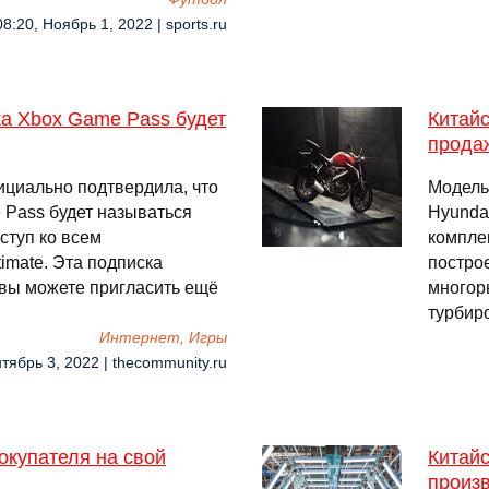
08:20, Ноябрь 1, 2022 | sports.ru
а Xbox Game Pass будет
Китайс
прода
ициально подтвердила, что
Модель,
 Pass будет называться
Hyundai
ступ ко всем
компле
imate. Эта подписка
постро
о вы можете пригласить ещё
многор
турбир
Интернет, Игры
тябрь 3, 2022 | thecommunity.ru
окупателя на свой
Китайс
произ