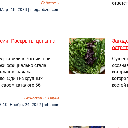
ответс
Гаджеты
 Март 18, 2023 | megaobzor.com
сии. Раскрыты цены на
Загадо
острот
дставили в России, при
Сущест
ки официально стала
осознав
недавно начала
которы
te. Один из крупных
котора
 своем каталоге 56
костей 
…
Технологии, Наука
6:10, Ноябрь 24, 2022 | ixbt.com