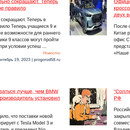
льно сокращают. Теперь
Офици
ое правило
кроссо
двух в
 сокращают. Теперь в
вило Теперь учащиеся 9 и
После 
ые возможности для раннего
Китае 
ики 9 классов могут пройти
офис Ch
 при условии успеш …
предст
«Наше 
Новости
нтябрь 19, 2023 | progorod58.ru
ваться лучше, чем BMW
"Солл
производитель установил
РФ
Россий
ило, что поставки новой
закрыл
рирует с Tesla Model 3 и
совмес
тель и президент Nio,
Владив