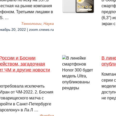
вестная на рынке компания
смартф
ефоном. Третьими лицами в
предпоч
S. …
(6,3″)
экран 
Технологии, Наука
екабрь 20, 2022 | zoom.cnews.ru
России и Боснии
В лине
ейством, загадочная
опубл
ит ЧМ и другие новости
Компан
серии 
потребовала исключить
модели:
ран от ЧМ-2022. 2. Босния
доступн
товарищеского матча с
не пре
пройти в Санкт-Петербурге
«Барселону» в Ла Л …
Футбол