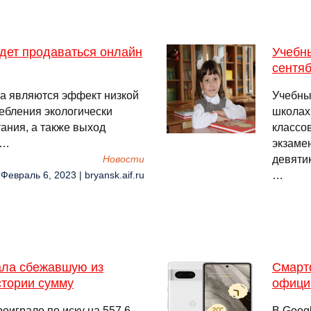
дет продаваться онлайн
Учебн
сентяб
а являются эффект низкой
Учебны
ебления экологически
школах 
ания, а также выход
классо
 …
экзаме
девяти
Новости
…
 Февраль 6, 2023 | bryansk.aif.ru
ала сбежавшую из
Смартф
стории сумму
официа
оиграло по иску на 557,6
В Googl