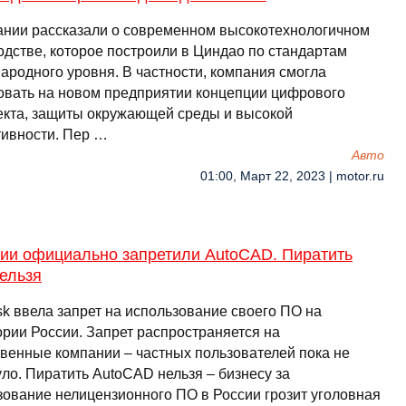
ании рассказали о современном высокотехнологичном
одстве, которое построили в Циндао по стандартам
ародного уровня. В частности, компания смогла
овать на новом предприятии концепции цифрового
екта, защиты окружающей среды и высокой
ивности. Пер …
Авто
01:00, Март 22, 2023 | motor.ru
сии официально запретили AutoCAD. Пиратить
ельзя
sk ввела запрет на использование своего ПО на
ории России. Запрет распространяется на
твенные компании – частных пользователей пока не
ло. Пиратить AutoCAD нельзя – бизнесу за
зование нелицензионного ПО в России грозит уголовная