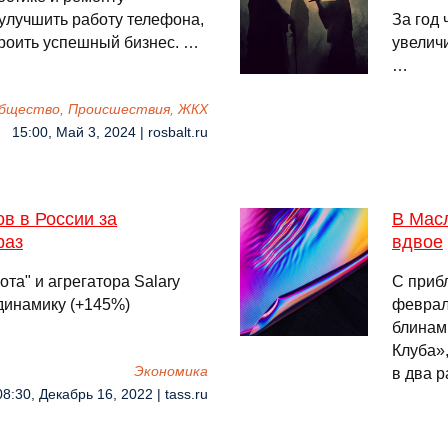
 улучшить работу телефона,
За год
троить успешный бизнес. …
увелич
…
бщество, Происшествия, ЖКХ
15:00, Май 3, 2024 | rosbalt.ru
в в России за
В Масл
раз
вдвое
та" и агрегатора Salary
С приб
динамику (+145%)
феврал
блинам
Клуба»,
Экономика
в два 
08:30, Декабрь 16, 2022 | tass.ru