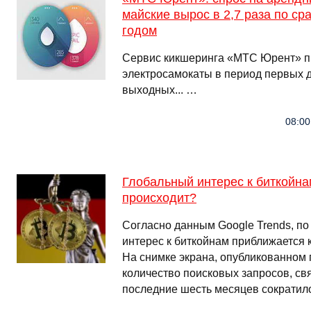
майские вырос в 2,7 раза по с
годом
Сервис кикшеринга «МТС Юрент» п
электросамокаты в период первых 
выходных... …
08:00
Глобальный интерес к биткойнам
происходит?
Согласно данным Google Trends, по
интерес к биткойнам приближается 
На снимке экрана, опубликованном п
количество поисковых запросов, св
последние шесть месяцев сократило