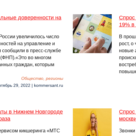
альные доверенности на
Спрос
19% в 
России увеличилось число
В прош
ностей на управление и
рост, о
 сообщили в пресс-службе
новые 
(ФНП).«Это во многом
происх
анных граждан, которым
востре
повыше
Общество, регионы
нтябрь 29, 2022 | kommersant.ru
аты в Нижнем Новгороде
Спрос 
раза
москв
сервисом кикшеринга «МТС
Звонки