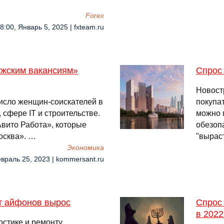
Forex
8:00, Январь 5, 2025 | fxteam.ru
ужским вакансиям»
Спрос 
Новост
число женщин-соискателей в
покупат
 сфере IT и строительстве.
можно 
вито Работа», которые
обезопа
осква». …
"вырас
Экономика
евраль 25, 2023 | kommersant.ru
нт айфонов вырос
Спрос
в 2022
остике и ремонту