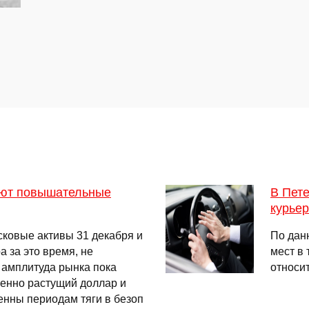
дают повышательные
В Пете
курье
сковые активы 31 декабря и
По дан
а за это время, не
мест в
 амплитуда рынка пока
относи
енно растущий доллар и
енны периодам тяги в безоп