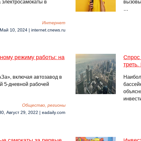
 электросамокаты в
вызовы
…
Интернет
 Май 10, 2024 | internet.cnews.ru
ному режиму работы: на
Спрос
треть.
За», включая автозавод в
Наибол
й 5-дневной рабочей
бассей
объясн
инвест
Общество, регионы
30, Август 29, 2022 | eadaily.com
ые самокаты за первые
Инвес