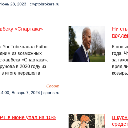
Июнь 28, 2023 | cryptobrokers.ru
авбеку «Спартака»
Ни сты
подде
 YouTube-канал Futbol
К новы
одним из возможных
года. Ч
с-хавбека «Спартака».
за так
рунова в 2020 году из
вряд л
 в итоге перешел в
козырь
Спорт
14:00, Январь 7, 2024 | sports.ru
GPT в июне упал на 10%
Шкурны
средст