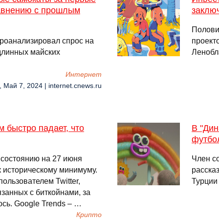
равнению с прошлым
заклю
Полови
роанализировал спрос на
проект
длинных майских
Ленобл
Интернет
, Май 7, 2024 | internet.cnews.ru
 быстро падает, что
В "Дин
футбо
 состоянию на 27 июня
Член с
к историческому минимуму.
рассказ
ользователем Twitter,
Турции
язанных с биткойнами, за
сь. Google Trends – …
Крипто