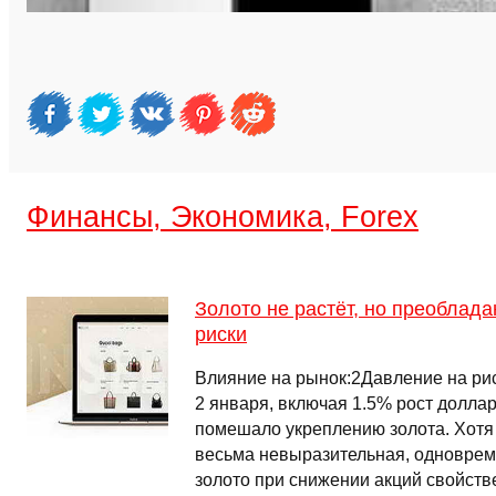
Финансы, Экономика, Forex
Золото не растёт, но преобла
риски
Влияние на рынок:2Давление на ри
2 января, включая 1.5% рост доллар
помешало укреплению золота. Хотя
весьма невыразительная, одноврем
золото при снижении акций свойств