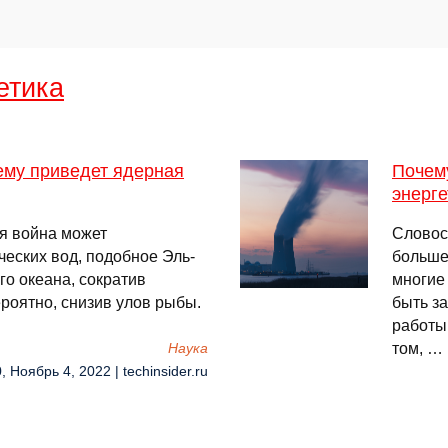
етика
чему приведет ядерная
Почему
энерге
я война может
Словос
еских вод, подобное Эль-
больше
го океана, сократив
многие
роятно, снизив улов рыбы.
быть з
работы,
том, …
Наука
, Ноябрь 4, 2022 | techinsider.ru