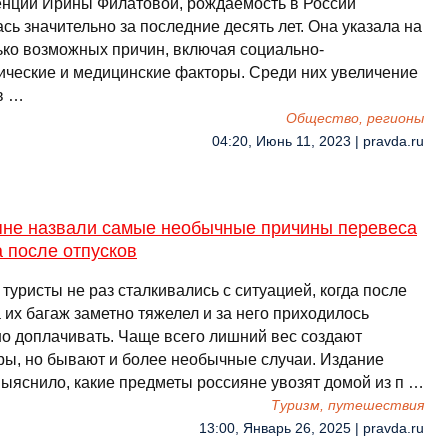
енции Ирины Филатовой, рождаемость в России
сь значительно за последние десять лет. Она указала на
ько возможных причин, включая социально-
ические и медицинские факторы. Среди них увеличение
в …
Общество, регионы
04:20, Июнь 11, 2023 | pravda.ru
яне назвали самые необычные причины перевеса
 после отпусков
туристы не раз сталкивались с ситуацией, когда после
 их багаж заметно тяжелел и за него приходилось
но доплачивать. Чаще всего лишний вес создают
ры, но бывают и более необычные случаи. Издание
 выяснило, какие предметы россияне увозят домой из п …
Туризм, путешествия
13:00, Январь 26, 2025 | pravda.ru