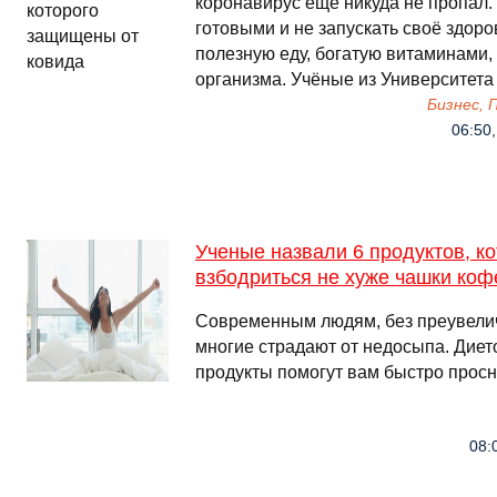
коронавирус ещё никуда не пропал
готовыми и не запускать своё здоро
полезную еду, богатую витаминами,
организма. Учёные из Университет
Бизнес,
06:50,
Ученые назвали 6 продуктов, к
взбодриться не хуже чашки коф
Современным людям, без преувеличе
многие страдают от недосыпа. Дието
продукты помогут вам быстро просн
08: