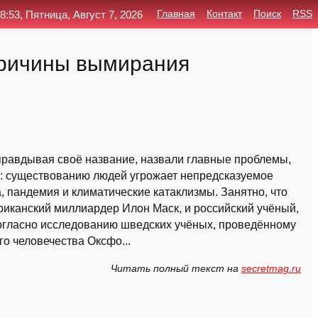
8:53, Пятница, Август 7, 2026
Главная
Контакт
Поиск
RSS
причины вымирания
правдывая своё название, назвали главные проблемы,
о: существованию людей угрожает непредсказуемое
, пандемия и климатические катаклизмы. Занятно, что
риканский миллиардер Илон Маск, и российский учёный,
Согласно исследованию шведских учёных, проведённому
о человечества Оксфо...
Читать полный текст на
secretmag.ru