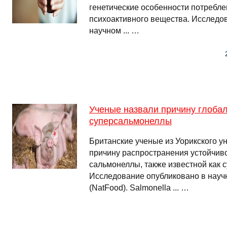
генетические особенности потребле
психоактивного вещества. Исследо
научном ... …
Ученые назвали причину глоба
суперсальмонеллы
Британские ученые из Уорикского у
причину распространения устойчив
сальмонеллы, также известной как 
Исследование опубликовано в науч
(NatFood). Salmonella ... …