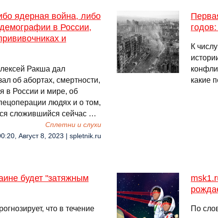
ибо ядерная война, либо
Перва
 демографии в России,
годов:
прививочниках и
К числ
истории
лексей Ракша дал
конфлик
ал об абортах, смертности,
какие 
 в России и мире, об
пецоперации людях и о том,
ться сложившийся сейчас …
Сплетни и слухи
00:20, Август 8, 2023 | spletnik.ru
раине будет "затяжным
msk1.
рожда
огнозирует, что в течение
По сло