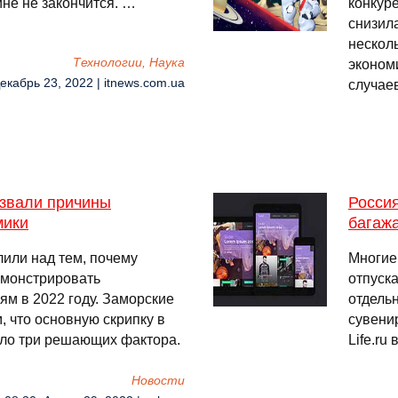
не не закончится. …
конкур
снизила
нескол
Технологии, Наука
эконом
Декабрь 23, 2022 | itnews.com.ua
случае
звали причины
Росси
мики
багажа
или над тем, почему
Многие 
емонстрировать
отпуска
ям в 2022 году. Заморские
отдель
, что основную скрипку в
сувени
ло три решающих фактора.
Life.ru
Новости