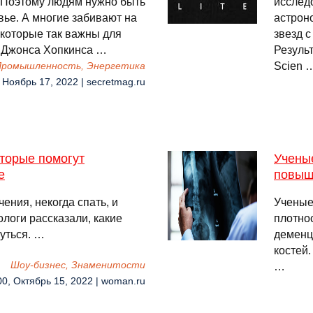
. Поэтому людям нужно быть
исслед
вье. А многие забивают на
астрон
 которые так важны для
звезд с
а Джонса Хопкинса …
Резуль
Scien 
 Промышленность, Энергетика
 Ноябрь 17, 2022 | secretmag.ru
оторые помогут
Ученые
е
повыш
ния, некогда спать, и
Ученые
логи рассказали, какие
плотно
уться. …
деменц
костей.
Шоу-бизнес, Знаменитости
…
00, Октябрь 15, 2022 | woman.ru