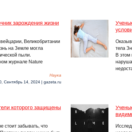
очник зарождения жизни
Учены
услови
вейцарии, Великобритании
Оказыв
изнь на Земле могла
тела Зн
ической пыли.
В этом
ном журнале Nature
нарушае
недоста
Наука
0, Сентябрь 14, 2024 | gazeta.ru
тели которого защищены
Учены
видим
е стоит забывать, что
Исслед