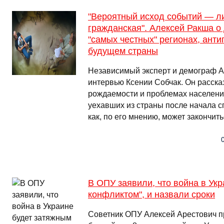
"Вероятный исход событий — л
гражданская". Алексей Ракша о
"самых честных" регионах, анти
будущем страны
Независимый эксперт и демограф А
интервью Ксении Собчак. Он рассказ
рождаемости и проблемах населения
уехавших из страны после начала с
как, по его мнению, может закончи
В ОПУ заявили, что война в Ук
конфликтом", и назвали сроки
Советник ОПУ Алексей Арестович пр