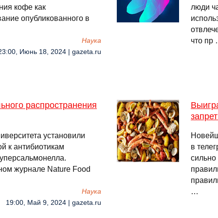
ния кофе как
люди ч
вание опубликованного в
исполь
отвлеч
что пр
Наука
23:00, Июнь 18, 2024 | gazeta.ru
льного распространения
Выигра
запре
ниверситета установили
Новейш
ой к антибиотикам
в телег
суперсальмонелла.
сильно
ном журнале Nature Food
правил
правил
…
Наука
19:00, Май 9, 2024 | gazeta.ru