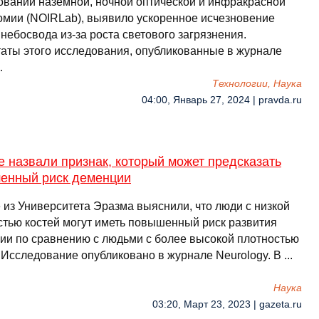
ований наземной, ночной оптической и инфракрасной
омии (NOIRLab), выявило ускоренное исчезновение
 небосвода из-за роста светового загрязнения.
таты этого исследования, опубликованные в журнале
…
Технологии, Наука
04:00, Январь 27, 2024 | pravda.ru
 назвали признак, который может предсказать
енный риск деменции
 из Университета Эразма выяснили, что люди с низкой
стью костей могут иметь повышенный риск развития
ии по сравнению с людьми с более высокой плотностью
 Исследование опубликовано в журнале Neurology. В ...
Наука
03:20, Март 23, 2023 | gazeta.ru