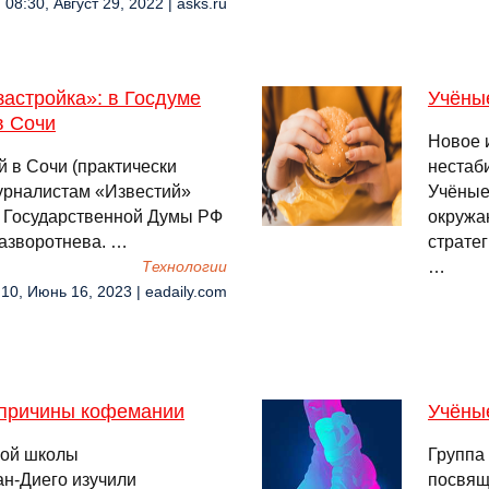
08:30, Август 29, 2022 | asks.ru
застройка»: в Госдуме
Учёны
в Сочи
Новое 
 в Сочи (практически
нестаб
журналистам «Известий»
Учёные
а Государственной Думы РФ
окружа
Разворотнева. …
страте
…
Технологии
:10, Июнь 16, 2023 | eadaily.com
 причины кофемании
Учёны
кой школы
Группа
ан-Диего изучили
посвящ