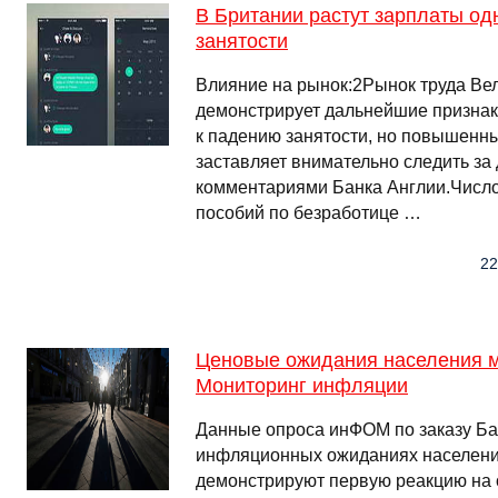
В Британии растут зарплаты о
занятости
Влияние на рынок:2Рынок труда Ве
демонстрирует дальнейшие признак
к падению занятости, но повышенны
заставляет внимательно следить за
комментариями Банка Англии.Число
пособий по безработице …
22
Ценовые ожидания населения ме
Мониторинг инфляции
Данные опроса инФОМ по заказу Ба
инфляционных ожиданиях населения
демонстрируют первую реакцию на 