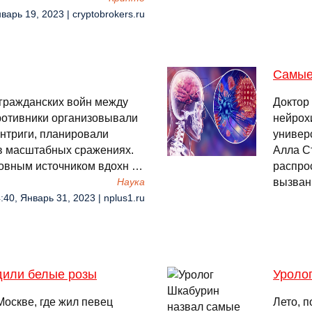
варь 19, 2023 | cryptobrokers.ru
Самые
 гражданских войн между
Доктор
ротивники организовывали
нейрох
интриги, планировали
универ
 в масштабных сражениях.
Алла С
новным источником вдохн …
распро
вызван
Наука
:40, Январь 31, 2023 | nplus1.ru
дили белые розы
Уроло
Москве, где жил певец
Лето, п