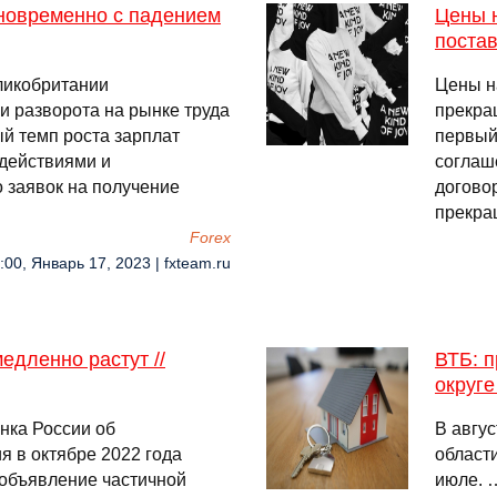
дновременно с падением
Цены н
постав
ликобритании
Цены н
и разворота на рынке труда
прекращ
й темп роста зарплат
первый 
 действиями и
соглаш
 заявок на получение
догово
прекра
Forex
:00, Январь 17, 2023 | fxteam.ru
дленно растут //
ВТБ: 
округе
нка России об
В авгу
 в октябре 2022 года
области
объявление частичной
июле. 