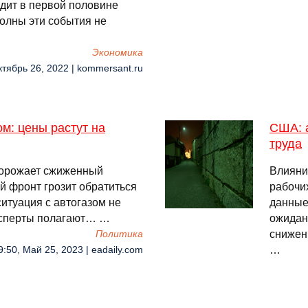
дит в первой половине
волны эти события не
Экономика
ктябрь 26, 2022 | kommersant.ru
м: цены растут на
США: а
труда
дорожает сжиженный
Влияни
й фронт грозит обратиться
рабочи
итуация с автогазом не
данные
ксперты полагают… …
ожидани
снижен
Политика
…
9:50, Май 25, 2023 | eadaily.com