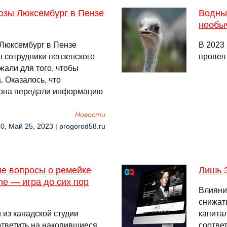
озы Люксембург в Пензе
Водные
необы
 Люксембург в Пензе
В 2023 
я сотрудники пензенского
провел
али для того, чтобы
. Оказалось, что
йона передали информацию
Новости
0, Май 25, 2023 | progorod58.ru
ые вопросы о ремейке
Лишь 3
ime — игра до сих пор
Влияни
снижать
 из канадской студии
капитал
ответить на накопившиеся
соотве