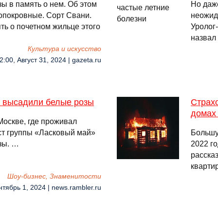
ы в память о нем. Об этом
Но даж
опокровные. Сорт Свани.
неожид
ть о почетном жильце этого
Уролог
назвал
Культура и искусство
2:00, Август 31, 2024 | gazeta.ru
 высадили белые розы
Страх
домах 
Москве, где проживал
ст группы «Ласковый май»
Большу
зы. …
2022 го
расска
кварти
Шоу-бизнес, Знаменитости
нтябрь 1, 2024 | news.rambler.ru