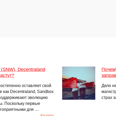
 (SNW), Decentraland
Почем
астут?
заправ
постепенно оставляет свой
Дело не
е как Decentraland, Sandbox
магистр
е поддерживают эволюцию
страх 
ы. Поскольку первые
агоприятными для …
Крипто