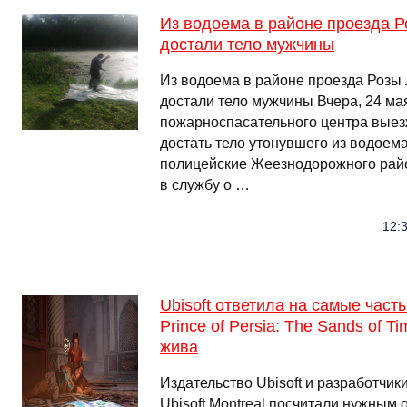
Из водоема в районе проезда Р
достали тело мужчины
Из водоема в районе проезда Розы
достали тело мужчины Вчера, 24 ма
пожарноспасательного центра выезж
достать тело утонувшего из водоема
полицейские Жеезнодорожного ра
в службу о …
12:3
Ubisoft ответила на самые част
Prince of Persia: The Sands of T
жива
Издательство Ubisoft и разработчики
Ubisoft Montreal посчитали нужным 