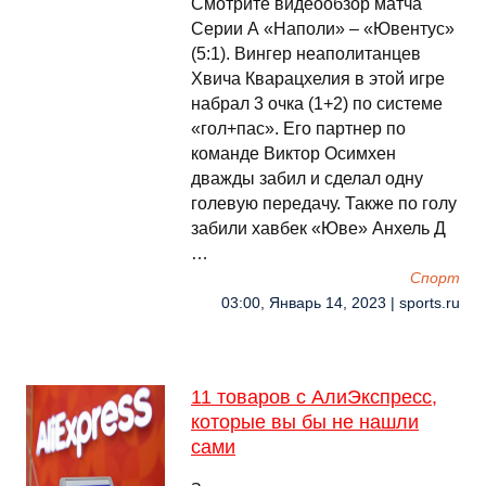
Смотрите видеообзор матча
Серии А «Наполи» – «Ювентус»
(5:1). Вингер неаполитанцев
Хвича Кварацхелия в этой игре
набрал 3 очка (1+2) по системе
«гол+пас». Его партнер по
команде Виктор Осимхен
дважды забил и сделал одну
голевую передачу. Также по голу
забили хавбек «Юве» Анхель Д
…
Спорт
03:00, Январь 14, 2023 | sports.ru
11 товаров с АлиЭкспресс,
которые вы бы не нашли
сами