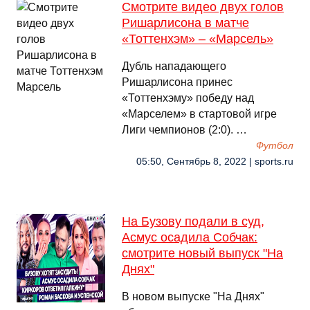
Смотрите видео двух голов
Ришарлисона в матче
«Тоттенхэм» – «Марсель»
Дубль нападающего
Ришарлисона принес
«Тоттенхэму» победу над
«Марселем» в стартовой игре
Лиги чемпионов (2:0). …
Футбол
05:50, Сентябрь 8, 2022 | sports.ru
На Бузову подали в суд,
Асмус осадила Собчак:
смотрите новый выпуск "На
Днях"
В новом выпуске "На Днях"