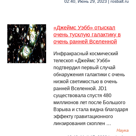
02:40, Июнь 29, 2023 | rosbalt.ru
«Джеймс Уэбб» отыскал
очень тусклую галактику в
очень ранней Вселенной
Инфракрасный космический
телескоп «Джеймс Уэбб»
подтвердил первый случай
обнаружения галактики с очень
низкой светимостью в очень
ранней Вселенной. JD1
существовала спустя 480
миллионов лет после Большого
Взрыва и стала видна благодаря
эффекту гравитационного
линзирования скоплен …
Наука