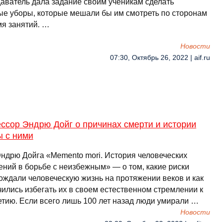
аватель дала задание своим ученикам сделать
ые уборы, которые мешали бы им смотреть по сторонам
мя занятий. …
Новости
07:30, Октябрь 26, 2022 | aif.ru
ссор Эндрю Дойг о причинах смерти и истории
ы с ними
Эндрю Дойга «Memento mori. История человеческих
ений в борьбе с неизбежным» — о том, какие риски
ождали человеческую жизнь на протяжении веков и как
чились избегать их в своем естественном стремлении к
етию. Если всего лишь 100 лет назад люди умирали …
Новости