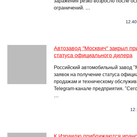
заражения резко возросло после о
ограничений. …
12:40
Автозавод "Москвич" закрыл пр
статуса официального дилера
Российский автомобильный завод "
заявок на получение статуса офици
продажам и техническому обслужив
Telegram-канале предприятия. "Сего
…
12:
К Израилю приближаются иранс