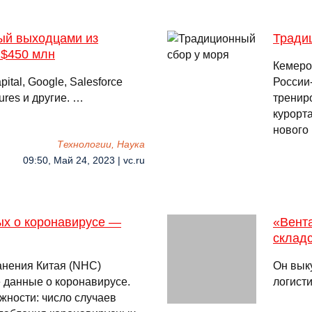
ный выходцами из
Тради
 $450 млн
Кемеро
tal, Google, Salesforce
России
ures и другие. …
трениро
курорт
нового
Технологии, Наука
09:50, Май 24, 2023 | vc.ru
ых о коронавирусе —
«Вента
складс
анения Китая (NHC)
Он выку
 данные о коронавирусе.
логист
жности: число случаев