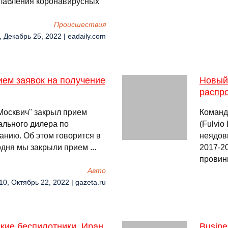
слабления коронавирусных
Происшествия
, Декабрь 25, 2022 | eadaily.com
ием заявок на получение
Новый 
распр
Москвич" закрыл прием
Команд
ального дилера по
(Fulvio
анию. Об этом говорится в
неядов
дня мы закрыли прием ...
2017-2
провин
Авто
10, Октябрь 22, 2022 | gazeta.ru
кие беспилотники. Иран
Busine