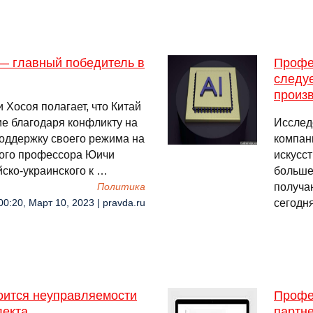
— главный победитель в
Профес
следу
произ
Хосоя полагает, что Китай
е благодаря конфликту на
Исслед
поддержку своего режима на
компан
кого профессора Юичи
искусс
йско-украинского к …
больше
получа
Политика
сегодн
00:20, Март 10, 2023 | pravda.ru
оится неуправляемости
Профе
лекта
партн