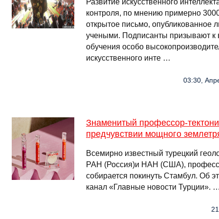
Развитие искусственного интеллекта
контроля, по мнению примерно 300
открытое письмо, опубликованное л
учеными. Подписанты призывают к
обучения особо высокопроизводите
искусственного инте …
03:30, Апр
Знаменитый профессор-тектони
предчувствии мощного землетр
Всемирно известный турецкий геоло
РАН (Россия)и НАН (США), профес
собирается покинуть Стамбул. Об э
канал «Главные новости Турции». 
21