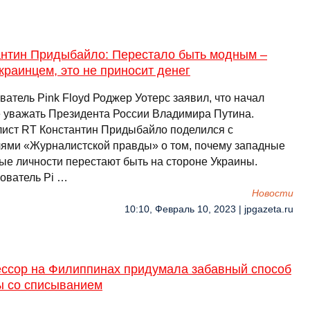
антин Придыбайло: Перестало быть модным –
краинцем, это не приносит денег
атель Pink Floyd Роджер Уотерс заявил, что начал
 уважать Президента России Владимира Путина.
ист RT Константин Придыбайло поделился с
лями «Журналистской правды» о том, почему западные
ые личности перестают быть на стороне Украины.
ователь Pi …
Новости
10:10, Февраль 10, 2023 | jpgazeta.ru
ссор на Филиппинах придумала забавный способ
ы со списыванием