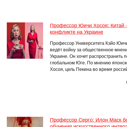
Профессор Юичи Хосоя: Китай 
конфликте на Украине
Профессор Университета Кэйо Юичи 
ведёт войну за общественное мнени
Украине. Он хочет распространить 
глобальном Юге. По мнению японс
Хосоя, цель Пекина во время росси
Профессор Серго: Илон Маск б
обучения искусственного интел