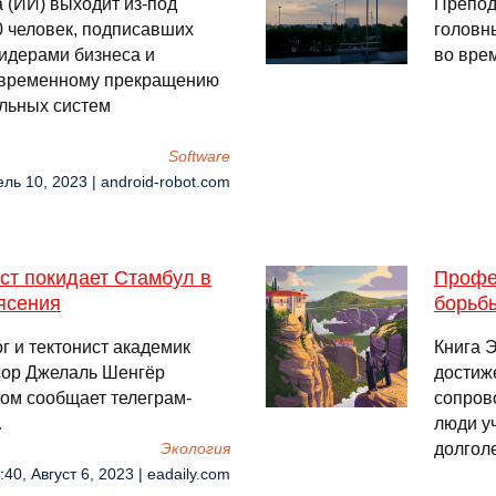
 (ИИ) выходит из-под
Препод
0 человек, подписавших
головн
идерами бизнеса и
во вре
 временному прекращению
льных систем
Software
ель 10, 2023 | android-robot.com
ст покидает Стамбул в
Профе
ясения
борьб
г и тектонист академик
Книга 
сор Джелаль Шенгёр
достиж
том сообщает телеграм-
сопров
…
люди у
долгол
Экология
:40, Август 6, 2023 | eadaily.com