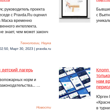
к; руководитель проекта
Бывший
еседе с Pravda.Ru оценил
с Вьет
а Маска временно
уникал
венного интеллекта.
не знает, чем может законч
Технологии, Наука
02:50, Март 30, 2023 | pravda.ru
 детский лагерь
Клопп 
только
ивопожарных норм и
нам вр
законодательства... …
перио
Юрген 
«Красн
Новости
в турн