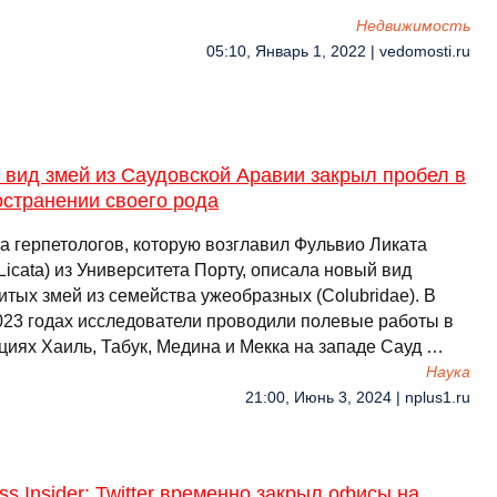
Недвижимость
05:10, Январь 1, 2022 | vedomosti.ru
вид змей из Саудовской Аравии закрыл пробел в
остранении своего рода
а герпетологов, которую возглавил Фульвио Ликата
 Licata) из Университета Порту, описала новый вид
итых змей из семейства ужеобразных (Colubridae). В
023 годах исследователи проводили полевые работы в
циях Хаиль, Табук, Медина и Мекка на западе Сауд …
Наука
21:00, Июнь 3, 2024 | nplus1.ru
ss Insider: Twitter временно закрыл офисы на