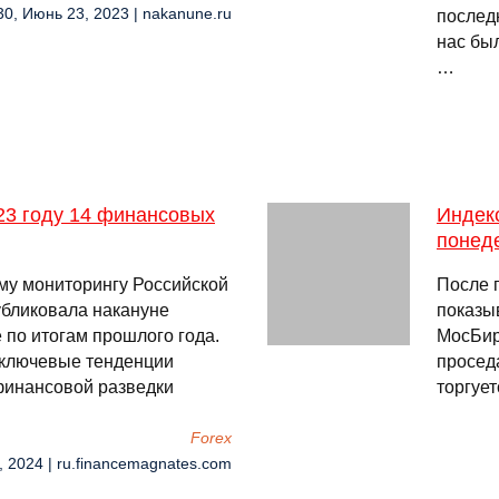
30, Июнь 23, 2023 | nakanune.ru
послед
нас бы
…
23 году 14 финансовых
Индек
понед
му мониторингу Российской
После 
бликовала накануне
показы
 по итогам прошлого года.
МосБирж
 ключевые тенденции
просед
финансовой разведки
торгует
Forex
, 2024 | ru.financemagnates.com