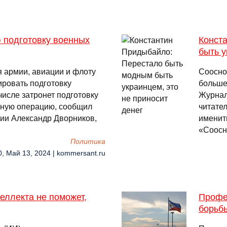
 подготовку военных
Конст
быть у
 армии, авиации и флоту
Сооснов
ировать подготовку
больше
числе затронет подготовку
Журнал
нную операцию, сообщил
читате
ии Александр Дворников,
именит
«Соосн
Политика
0, Май 13, 2024 | kommersant.ru
еллекта не поможет,
Профе
борьб