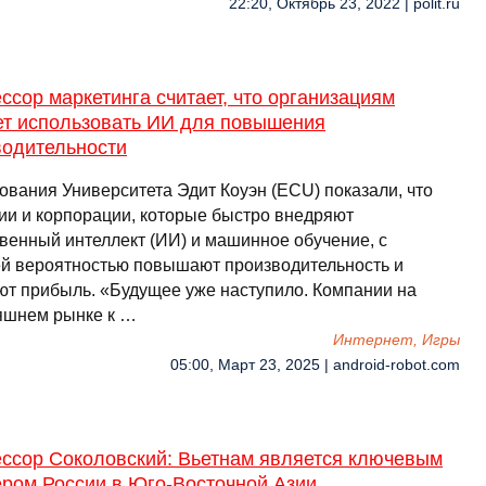
22:20, Октябрь 23, 2022 | polit.ru
сор маркетинга считает, что организациям
ет использовать ИИ для повышения
водительности
ования Университета Эдит Коуэн (ECU) показали, что
ии и корпорации, которые быстро внедряют
твенный интеллект (ИИ) и машинное обучение, с
й вероятностью повышают производительность и
ют прибыль. «Будущее уже наступило. Компании на
яшнем рынке к …
Интернет, Игры
05:00, Март 23, 2025 | android-robot.com
ссор Соколовский: Вьетнам является ключевым
ером России в Юго-Восточной Азии