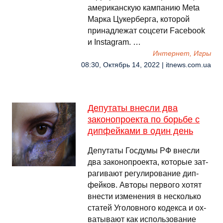
американскую кампанию Meta
Марка Цукерберга, которой
принадлежат соцсети Facebook
и Instagram. …
Интернет, Игры
08:30, Октябрь 14, 2022 | itnews.com.ua
Депутаты внесли два
законопроекта по борьбе с
дипфейками в один день
Де­пута­ты Гос­ду­мы РФ внес­ли
два за­коноп­роек­та, ко­торые зат­
ра­гивают ре­гули­рова­ние дип­
фей­ков. Ав­то­ры пер­во­го хо­тят
внес­ти из­ме­нения в нес­коль­ко
ста­тей Уго­лов­но­го ко­дек­са и ох­
ва­тывают как ис­поль­зо­вание