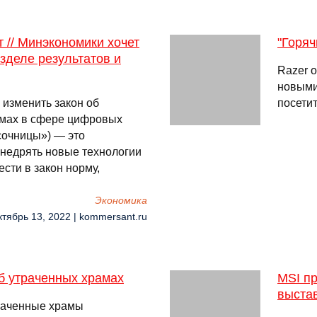
 // Минэкономики хочет
"Горяч
азделе результатов и
Razer 
новыми
изменить закон об
посети
мах в сфере цифровых
сочницы») — это
внедрять новые технологии
ести в закон норму,
Экономика
ктябрь 13, 2022 | kommersant.ru
б утраченных храмах
MSI п
выстав
траченные храмы