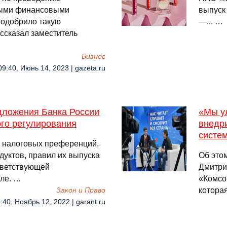
выми финансовыми
выпуск
 одобрило такую
—... …
ассказал заместитель
Бизнес
09:40, Июнь 14, 2023 | gazeta.ru
дложения Банка России
«Мы ул
го регулирования
внедр
систе
и налоговых преференций,
уктов, правил их выпуска
Об это
тветствующей
Дмитри
ле. …
«Комсо
которая
Закон и Право
:40, Ноябрь 12, 2022 | garant.ru