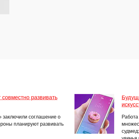
т совместно развивать
Будущ
искус
 заключили соглашение о
Работа
ороны планируют развивать
множес
судмед
увечья