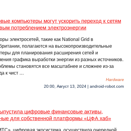
вые компьютеры могут ускорить переход к сетям
евым потреблением электроэнергии
ры электросетей, такие как National Grid в
британии, полагаются на высокопроизводительные
теры для планирования расширения сетей и
ления графика выработки энергии из разных источников.
облемы становятся все масштабнее и сложнее из-за
да к чист …
Hardware
20:00, Август 13, 2024 | android-robot.com
ыпустила цифровые финансовые активы,
ные для собственной платформы «ЦФА хаб»
ТС», цифровая экосистема, осуществила очередной