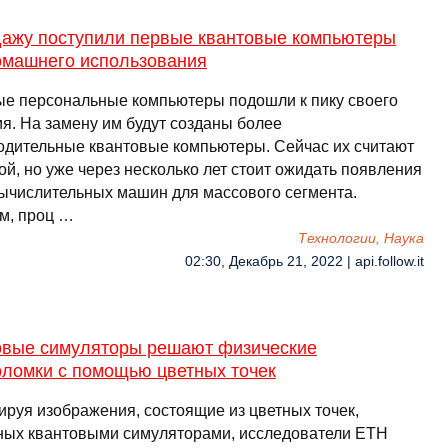
дажу поступили первые квантовые компьютеры
омашнего использования
е персональные компьютеры подошли к пику своего
ия. На замену им будут созданы более
одительные квантовые компьютеры. Сейчас их считают
ой, но уже через несколько лет стоит ожидать появления
вычислительных машин для массового сегмента.
м, проц …
Технологии, Наука
02:30, Декабрь 21, 2022 | api.follow.it
овые симуляторы решают физические
оломки с помощью цветных точек
ируя изображения, состоящие из цветных точек,
ных квантовыми симуляторами, исследователи ETH