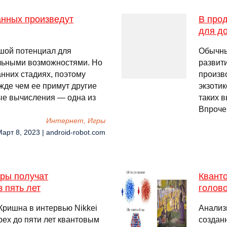
анных произведут
В про
для д
шой потенциал для
Обычны
льными возможностями. Но
развит
анних стадиях, поэтому
произв
жде чем ее примут другие
экзотик
ые вычисления — одна из
таких 
Впроче
Интернет, Игры
Март 8, 2023 | android-robot.com
еры получат
Квант
 пять лет
голов
Кришна в интервью Nikkei
Анализ
трех до пяти лет квантовым
создан