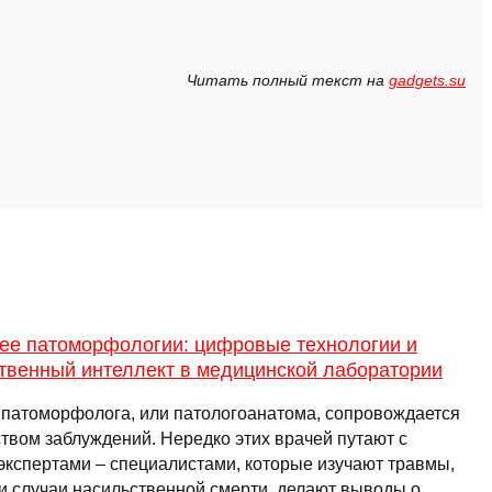
Читать полный текст на
gadgets.su
ее патоморфологии: цифровые технологии и
ственный интеллект в медицинской лаборатории
 патоморфолога, или патологоанатома, сопровождается
твом заблуждений. Нередко этих врачей путают с
экспертами – специалистами, которые изучают травмы,
 и случаи насильственной смерти, делают выводы о