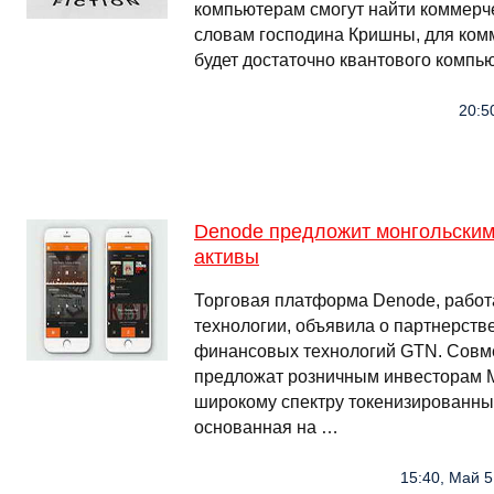
компьютерам смогут найти коммерч
словам господина Кришны, для ком
будет достаточно квантового компь
20:5
Denode предложит монгольски
активы
Торговая платформа Denode, работ
технологии, объявила о партнерств
финансовых технологий GTN. Совм
предложат розничным инвесторам М
широкому спектру токенизированны
основанная на …
15:40, Май 5