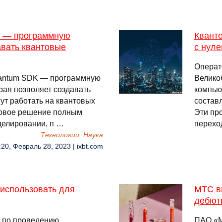
K — программную
Кванто
вать квантовые
с нул
Операто
Quantum SDK — программную
Велико
рая позволяет создавать
компью
ут работать на квантовых
состав
 новое решение полным
Эти пр
делировании, п …
перехо
Технологии, Наука
:20, Февраль 28, 2023 | ixbt.com
 использовать для
МТС в
дебют
т по проведению
ПАО «М