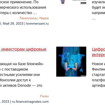
еское применение. По
изучил
мерческого использования
будет и
ютера с количество …
наприм
…
Технологии, Наука
0, Май 28, 2023 | kommersant.ru
м инвесторам цифровые
Цифро
интер
ающая на базе блокчейн-
Новое 
е с поставщиком
Финлянд
естными усилиями они
старта
онголии доступ к
платфо
х активов Denode — это
артефа
Forex
, 2023 | ru.financemagnates.com