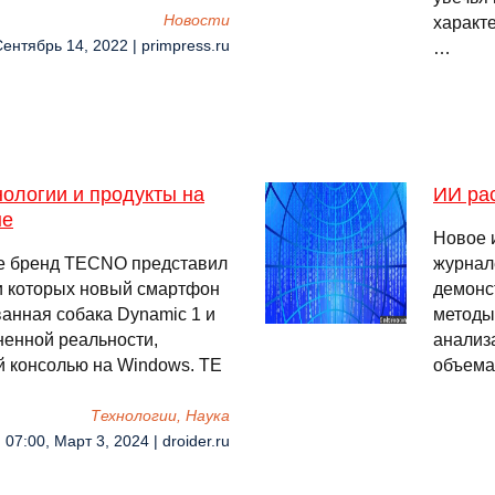
Новости
характ
Сентябрь 14, 2022 | primpress.ru
…
ологии и продукты на
ИИ ра
не
Новое 
е бренд TECNO представил
журнал
ди которых новый смартфон
демонс
анная собака Dynamic 1 и
методы
ненной реальности,
анализ
й консолью на Windows. TE
объема
Технологии, Наука
07:00, Март 3, 2024 | droider.ru