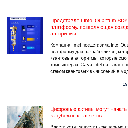
Представлен Intel Quantum SD
платформу, позволяющая созда
алгоритмы
Компания Intel представила Intel 
платформу для разработчиков, кото
квантовые алгоритмы, которые смог
компьютерах. Сама Intel называет
стеком квантовых вычислений в мо
19
Цифровые активы могут начать
зарубежных расчетов
Власти хотят запустить эксперимен