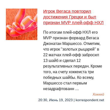
Игрок Вегаса повторил
достижения Грецки и был
признан MVP плей-офф НХЛ
По итогам плей-офф НХЛ его
MVP признан форвард Вегаса
Джонатан Маршессо. Отметим,
что игрок "золотых рыцарей" в
22 матчах плей-офф забросил
13 шайб и сделал 12
результативных передач. Кроме
того, на счету хоккеиста три
победных шайбы. Ко всему,
Маршессо стал первым
незадрафтованн …
Хоккей
20:30, Июнь 19, 2023 | korrespondent.net