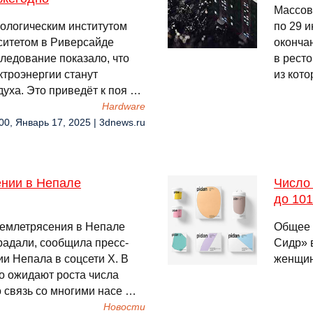
Массов
ологическим институтом
по 29 и
ситетом в Риверсайде
оконча
исследование показало, что
в ресто
троэнергии станут
из кот
духа. Это приведёт к поя …
Hardware
00, Январь 17, 2025 | 3dnews.ru
ении в Непале
Число
до 101
землетрясения в Непале
Общее 
радали, сообщила пресс-
Сидр» 
и Непала в соцсети X. В
женщин
о ожидают роста числа
 связь со многими насе …
Новости