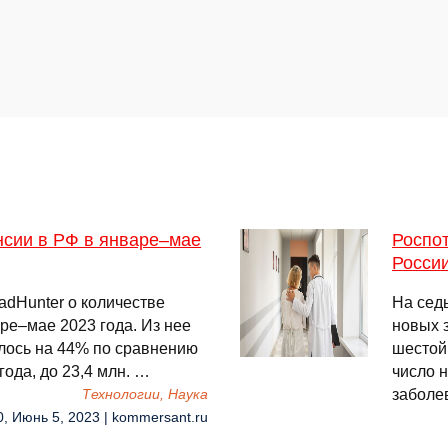
ансии в РФ в январе–мае
Роспо
Росси
adHunter о количестве
На сед
аре–мае 2023 года. Из нее
новых 
илось на 44% по сравнению
шестой
ода, до 23,4 млн. …
число 
заболев
Технологии, Наука
0, Июнь 5, 2023 | kommersant.ru