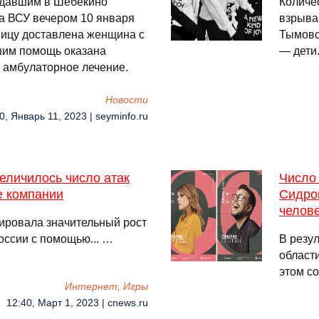
адавшим в Шебекино
Количе
ла ВСУ вечером 10 января
взрыва 
ницу доставлена женщина с
Тымовс
шим помощь оказана
— дети
 амбулаторное лечение.
Новости
0, Январь 11, 2023 | seyminfo.ru
еличилось число атак
Число
 компании
Сидром
челов
ировала значительный рост
оссии с помощью... …
В резу
области
этом с
Интернет, Игры
12:40, Март 1, 2023 | cnews.ru