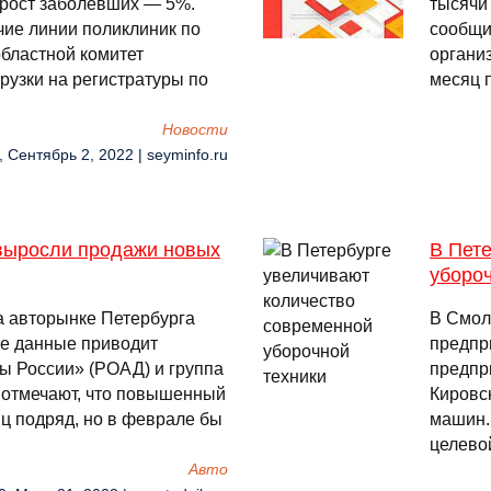
ирост заболевших — 5%.
тысячи 
чие линии поликлиник по
сообщи
бластной комитет
организ
рузки на регистратуры по
месяц 
Новости
, Сентябрь 2, 2022 | seyminfo.ru
 выросли продажи новых
В Пет
убороч
а авторынке Петербурга
В Смол
ие данные приводит
предпр
 России» (РОАД) и группа
предпр
 отмечают, что повышенный
Кировс
ц подряд, но в феврале бы
машин.
целево
Авто