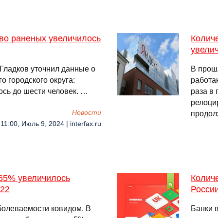
тво раненых увеличилось
Колич
увелич
Гладков уточнил данные о
В прош
о городского округа:
работа
сь до шести человек. …
раза в
релоци
Новости
продол
11:00, Июль 9, 2024 | interfax.ru
 65% увеличилось
Количе
122
Росси
болеваемости ковидом. В
Банки в