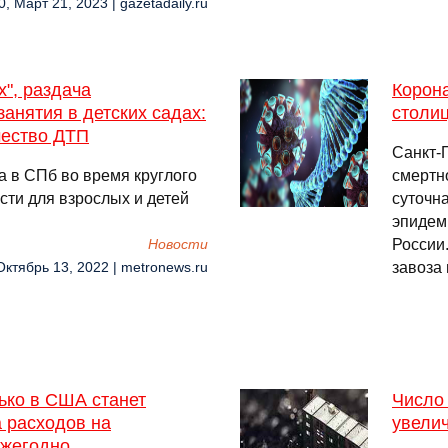
0, Март 21, 2023 | gazetadaily.ru
х", раздача
Корона
анятия в детских садах:
столиц
чество ДТП
Санкт-
а в СПб во время круглого
смертн
ти для взрослых и детей
суточн
эпидем
России
Новости
завоза
Октябрь 13, 2022 | metronews.ru
ько в США станет
Число
а расходов на
увелич
ежегодно