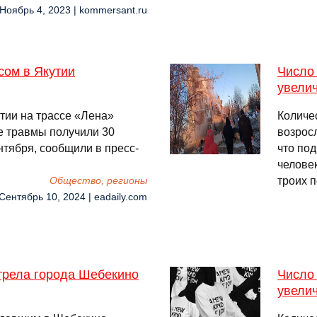
 Ноябрь 4, 2023 | kommersant.ru
сом в Якутии
Число 
увели
утии на трассе «Лена»
Количе
е травмы получили 30
возросл
нтября, сообщили в пресс-
что по
челове
троих 
Общество, регионы
 Сентябрь 10, 2024 | eadaily.com
трела города Шебекино
Число
увелич