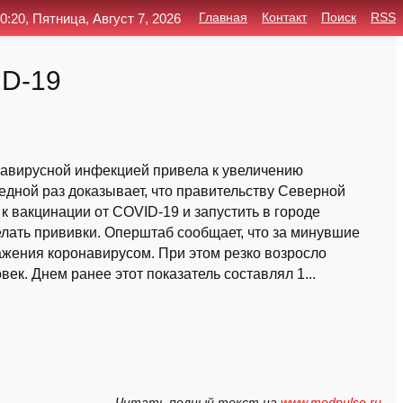
0:20, Пятница, Август 7, 2026
Главная
Контакт
Поиск
RSS
ID-19
навирусной инфекцией привела к увеличению
едной раз доказывает, что правительству Северной
 вакцинации от COVID-19 и запустить в городе
ать прививки. Оперштаб сообщает, что за минувшие
ажения коронавирусом. При этом резко возросло
ек. Днем ранее этот показатель составлял 1...
Читать полный текст на
www.medpulse.ru