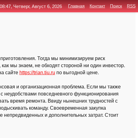
08:47, Четверг, Август 6, 2026
Главная
Контакт
Поиск
RSS
приготовления. Тогда мы минимизируем риск
как мы знаем, не обходят стороной ни один инвестор.
на сайте
https://trian.tiu.ru
по выгодной цене.
нсовая и организационная проблема. Если мы также
зи с неудобствами повседневного функционирования
вать время ремонта. Ввиду нынешних трудностей с
подыскивать команду. Своевременная закупка
е непредвиденных и дополнительных затрат. Стоит