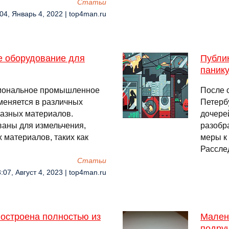
Cтатьи
04, Январь 4, 2022 | top4man.ru
е оборудование для
Публи
паник
циональное промышленное
После 
меняется в различных
Петерб
разных материалов.
дочере
аны для измельчения,
разобр
 материалов, таких как
меры к
Рассле
Cтатьи
:07, Август 4, 2023 | top4man.ru
построена полностью из
Мален
подру