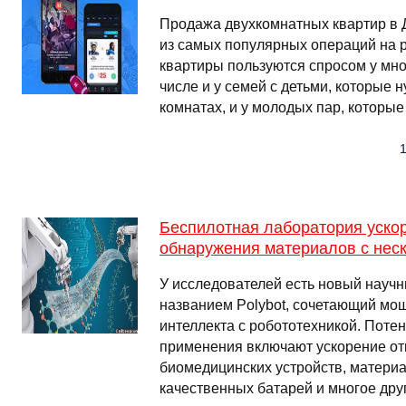
Продажа двухкомнатных квартир в 
из самых популярных операций на 
квартиры пользуются спросом у мно
числе и у семей с детьми, которые 
комнатах, и у молодых пар, которы
1
Беспилотная лаборатория ускор
обнаружения материалов с нес
У исследователей есть новый научн
названием Polybot, сочетающий мощ
интеллекта с робототехникой. Поте
применения включают ускорение о
биомедицинских устройств, матери
качественных батарей и многое дру