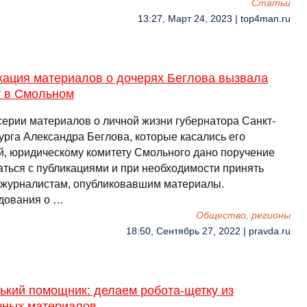
Cтатьи
13:27, Март 24, 2023 | top4man.ru
кация материалов о дочерях Беглова вызвала
у в Смольном
серии материалов о личной жизни губернатора Санкт-
урга Александра Беглова, которые касались его
й, юридическому комитету Смольного дано поручение
аться с публикациями и при необходимости принять
 журналистам, опубликовавшим материалы.
дования о …
Общество, регионы
18:50, Сентябрь 27, 2022 | pravda.ru
ький помощник: делаем робота-щетку из
чных материалов