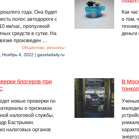
рошлого года. Она будет
Как час
шесть полос автодороги с
о том, 
0 км/час, пропускной
техник
ных средств в сутки. На
деньги
звязке произведен …
Общество, регионы
, Ноябрь 4, 2022 | gazetadaily.ru
верки блогеров при
В Мос
С
тонко
едет новые проверки по
Ученые
материалы о признаках
малоде
ьной налоговой службы,
устрой
др Бастрыкин.
уникал
 из налоговых органов
характ
энерго