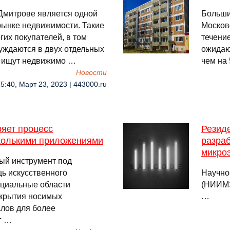
Дмитрове является одной
Больши
рынке недвижимости. Такие
Московс
гих покупателей, в том
течени
нуждаются в двух отдельных
ожидаю
е ищут недвижимо …
чем на
Новости
5:40, Март 23, 2023 | 443000.ru
яет процесс
Резид
колькими приложениями
разра
микро
ый инструмент под
ь искусственного
Научно
нциальные области
(НИИМЭ
ткрытия носимых
…
алов для более
г …