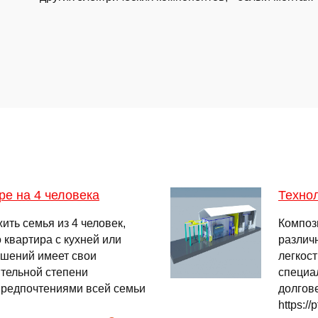
ре на 4 человека
Техно
ить семья из 4 человек,
Композ
о квартира с кухней или
различ
ешений имеет свои
легкост
ительной степени
специа
редпочтениями всей семьи
долгове
https://