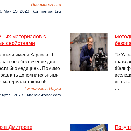
Происшествия
0, Май 15, 2023 | kommersant.ru
мных материалов с
Метод
ми свойствами
безоп
итета имени Карлоса III
Те Уар
аратное обеспечение для
гражда
ласти биомедицины. Помимо
(Калиф
управлять дополнительными
исслед
к материала таким об …
испыта
…
Технологии, Наука
Март 9, 2023 | android-robot.com
р в Дмитрове
Покупа