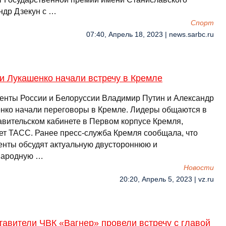
ндр Дзекун с …
Спорт
07:40, Апрель 18, 2023 | news.sarbc.ru
и Лукашенко начали встречу в Кремле
енты России и Белоруссии Владимир Путин и Александр
нко начали переговоры в Кремле. Лидеры общаются в
авительском кабинете в Первом корпусе Кремля,
ет ТАСС. Ранее пресс-служба Кремля сообщала, что
енты обсудят актуальную двустороннюю и
народную …
Новости
20:20, Апрель 5, 2023 | vz.ru
авители ЧВК «Вагнер» провели встречу с главой