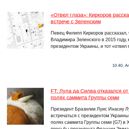
«Отвел глаза»: Киркоров расск
встрече с Зеленским
Певец Филипп Киркоров рассказал, 
Владимира Зеленского в 2015 году, 
президентом Украины, и тот «отвел 
10:40, А
FT: Лула да Силва отказался от
полях саммита Группы семи
Президент Бразилии Луис Инасиу Л
встречаться с президентом Украин
полях саммита Группы семи (G7) в 
просьбы президента Франции Эмма