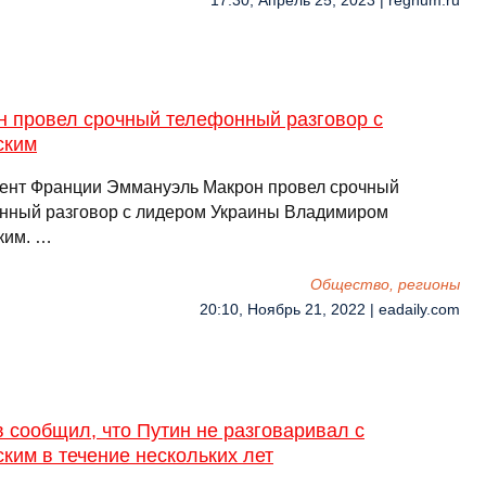
17:30, Апрель 25, 2023 | regnum.ru
н провел срочный телефонный разговор с
ским
ент Франции Эммануэль Макрон провел срочный
нный разговор с лидером Украины Владимиром
ким. …
Общество, регионы
20:10, Ноябрь 21, 2022 | eadaily.com
 сообщил, что Путин не разговаривал с
ким в течение нескольких лет