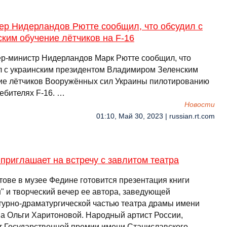
ер Нидерландов Рютте сообщил, что обсудил с
ким обучение лётчиков на F-16
р-министр Нидерландов Марк Рютте сообщил, что
л с украинским президентом Владимиром Зеленским
ие лётчиков Вооружённых сил Украины пилотированию
ебителях F-16. …
Новости
01:10, Май 30, 2023 | russian.rt.com
приглашает на встречу с завлитом театра
тове в музее Федине готовится презентация книги
" и творческий вечер ее автора, заведующей
турно-драматургической частью театра драмы имени
а Ольги Харитоновой. Народный артист России,
т Государственной премии имени Станиславского