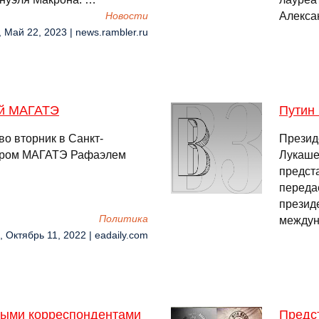
Алекса
Новости
, Май 22, 2023 | news.rambler.ru
ой МАГАТЭ
Путин 
о вторник в Санкт-
Презид
тором МАГАТЭ Рафаэлем
Лукаше
предст
переда
презид
Политика
между
, Октябрь 11, 2022 | eadaily.com
нными корреспондентами
Предст