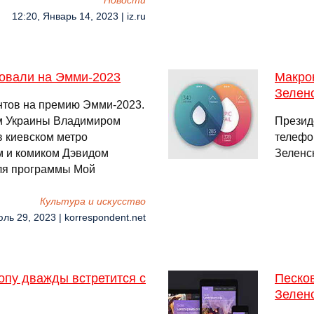
Новости
12:20, Январь 14, 2023 | iz.ru
овали на Эмми-2023
Макро
Зелен
нтов на премию Эмми-2023.
ом Украины Владимиром
Презид
в киевском метро
телефо
 и комиком Дэвидом
Зеленс
для программы Мой
Культура и искусство
юль 29, 2023 | korrespondent.net
опу дважды встретится с
Песков
Зеленс