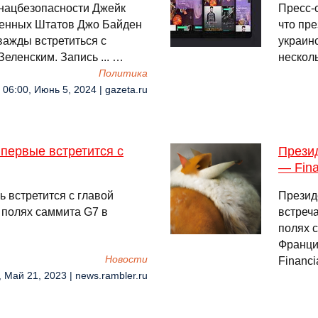
 нацбезопасности Джейк
Пресс-
ненных Штатов Джо Байден
что пр
важды встретиться с
украин
еленским. Запись ... …
несколь
Политика
06:00, Июнь 5, 2024 | gazeta.ru
первые встретится с
Презид
— Fina
 встретится с главой
Презид
полях саммита G7 в
встреч
полях 
Франци
Новости
Financi
, Май 21, 2023 | news.rambler.ru