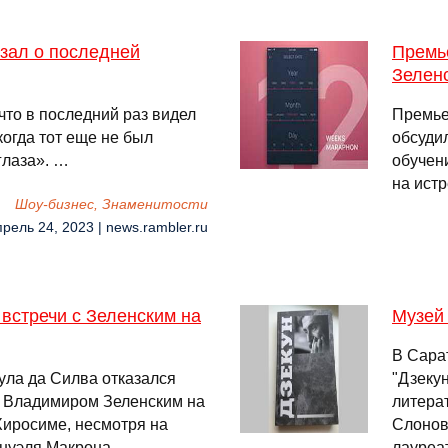
азал о последней
Премь
Зеленс
что в последний раз видел
Премье
когда тот еще не был
обсуди
глаза». …
обучен
на истр
Шоу-бизнес, Знаменитости
прель 24, 2023 | news.rambler.ru
 встречи с Зеленским на
Музей 
В Сара
ула да Силва отказался
"Дзекун
ы Владимиром Зеленским на
литера
Хиросиме, несмотря на
Слонов
нуэля Макрона. …
лауреа