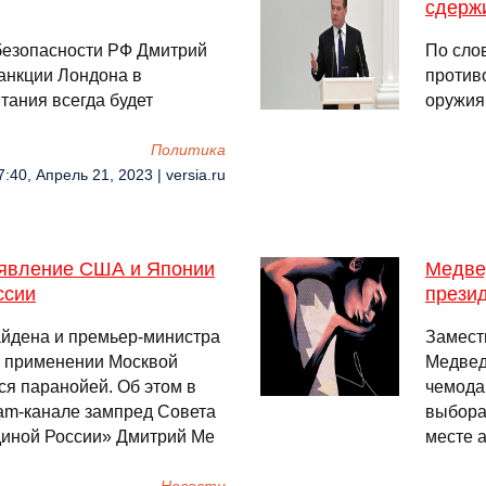
сдерж
безопасности РФ Дмитрий
По сло
анкции Лондона в
против
тания всегда будет
оружия
Политика
7:40, Апрель 21, 2023 | versia.ru
аявление США и Японии
Медве
ссии
прези
йдена и премьер-министра
Замест
 применении Москвой
Медвед
ся паранойей. Об этом в
чемода
ram-канале зампред Совета
выбора
диной России» Дмитрий Ме
месте 