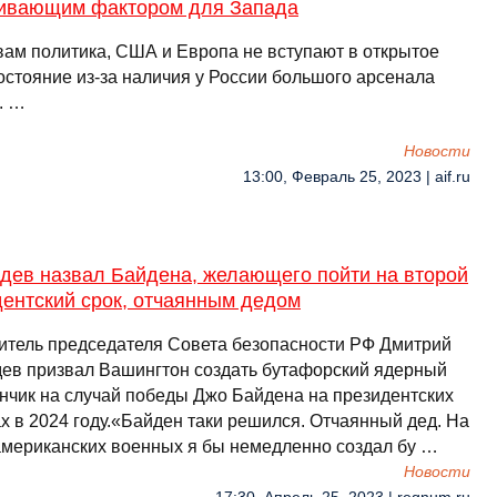
ивающим фактором для Запада
вам политика, США и Европа не вступают в открытое
остояние из-за наличия у России большого арсенала
. …
Новости
13:00, Февраль 25, 2023 | aif.ru
дев назвал Байдена, желающего пойти на второй
дентский срок, отчаянным дедом
итель председателя Совета безопасности РФ Дмитрий
ев призвал Вашингтон создать бутафорский ядерный
нчик на случай победы Джо Байдена на президентских
х в 2024 году.«Байден таки решился. Отчаянный дед. На
американских военных я бы немедленно создал бу …
Новости