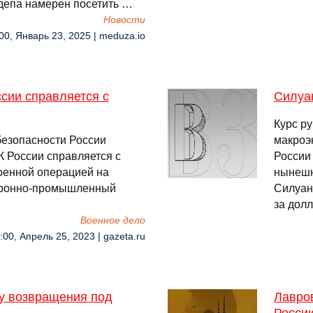
депа намерен посетить …
Новости
00, Январь 23, 2025 | meduza.io
сии справляется с
Силуан
Курс ру
безопасности России
макроэ
 России справляется с
России
военной операцией на
нынешн
оронно-промышленный
Силуано
за дол
Военное дело
:00, Апрель 25, 2023 | gazeta.ru
ну возвращения под
Лавро