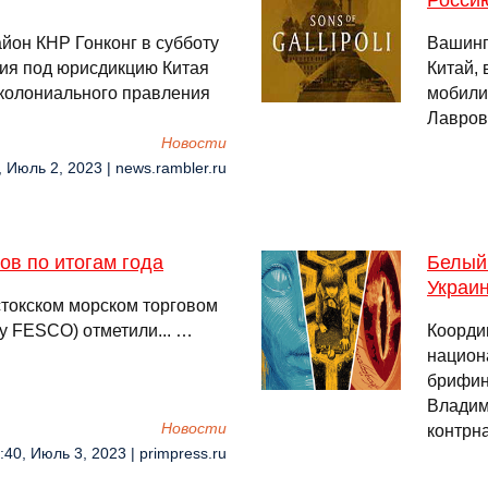
Росси
он КНР Гонконг в субботу
Вашинг
ия под юрисдикцию Китая
Китай, 
 колониального правления
мобили
Лавров
Новости
, Июль 2, 2023 | news.rambler.ru
в по итогам года
Белый
Украи
стокском морском торговом
пу FESCO) отметили... …
Коорди
национ
брифин
Владим
Новости
контрн
:40, Июль 3, 2023 | primpress.ru