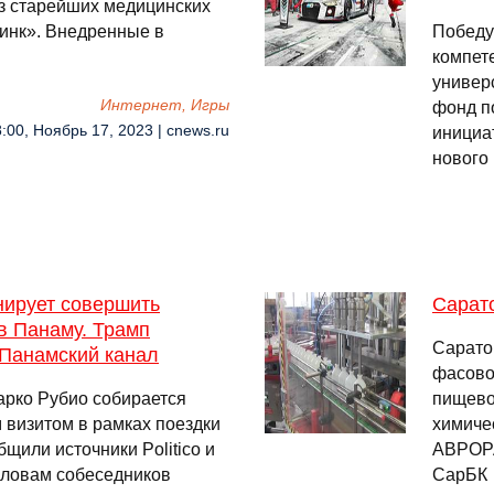
з старейших медицинских
инк». Внедренные в
Победу
компет
универ
Интернет, Игры
фонд п
:00, Ноябрь 17, 2023 | cnews.ru
инициа
нового
ирует совершить
Сарат
в Панаму. Трамп
Сарато
 Панамский канал
фасово
рко Рубио собирается
пищево
 визитом в рамках поездки
химиче
щили источники Politico и
АВРОРА
 словам собеседников
СарБК