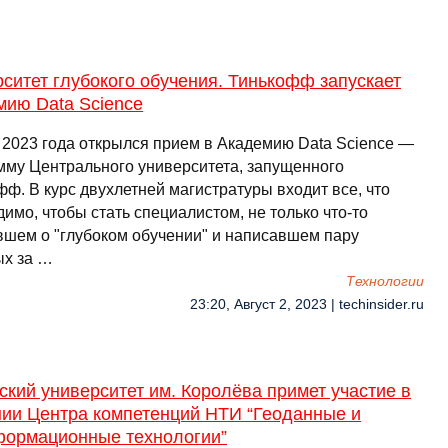
ситет глубокого обучения. Тинькофф запускает
мию Data Science
 2023 года открылся прием в Академию Data Science —
мму Центрального университета, запущенного
ф. В курс двухлетней магистратуры входит все, что
имо, чтобы стать специалистом, не только что-то
шем о "глубоком обучении" и написавшем пару
ых за …
Технологии
23:20, Август 2, 2023 | techinsider.ru
кий университет им. Королёва примет участие в
нии Центра компетенций НТИ “Геоданные и
формационные технологии”