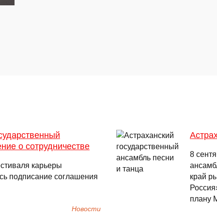
осударственный
Астрах
ние о сотрудничестве
8 сентя
естиваля карьеры
ансамб
сь подписание соглашения
край р
Россия
плану 
Новости