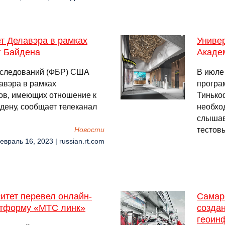
т Делавэра в рамках
Универ
г Байдена
Акаде
сследований (ФБР) США
В июле
авэра в рамках
програ
ов, имеющих отношение к
Тинькоф
дену, сообщает телеканал
необход
слышав
тестов
Новости
евраль 16, 2023 | russian.rt.com
итет перевел онлайн-
Самарс
атформу «МТС линк»
созда
геоин