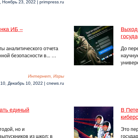
, Ноябрь 23, 2022 | primpress.ru
нка ИБ –
Выход
госуда
ы аналитического отчета
До пер
ой безопасности в... …
научну
универ
Интернет, Игры
:10, Декабрь 10, 2022 | cnews.ru
вать единый
В Пете
киберс
годой, но и
Это пе
ыпускников из школ: в
госуда