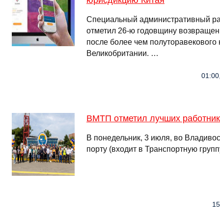
юрисдикцию Китая
Специальный административный рай
отметил 26-ю годовщину возвращен
после более чем полуторавекового
Великобритании. …
01:00
ВМТП отметил лучших работнико
В понедельник, 3 июля, во Владиво
порту (входит в Транспортную груп
15