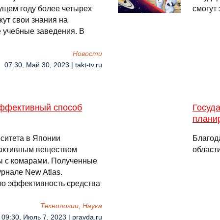
кущем году более четырех
смогут
ут свои знания на
е учебные заведения. В
Новости
07:30, Май 30, 2023 | takt-tv.ru
эффективный способ
Госуд
плани
рситета в Японии
Благод
-активным веществом
област
ы с комарами. Полученные
рнале New Atlas.
о эффективность средства
Технологии, Наука
09:30, Июль 7, 2023 | pravda.ru