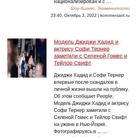
национализирован и с …
Шоу-бизнес, Знаменитости
23:40, Октябрь 3, 2022 | kommersant.ru
Модель Джиджи Хадид и
актрису Софи Тернер
заметили с Селеной Гомес и
Тейлор Свифт
Джиджи Хадид и Софи Тернер
впервые после скандалов в
личной жизни вышли на публику.
Об этом сообщает People.
Модель Джиджи Хадид и актрису
Софи Тернер заметили с
Селеной Гомес и Тейлор Свифт
на ужине в Нью-Йорке.
Фотографируясь в ... …