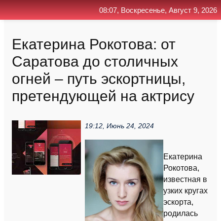
08:07, Воскресенье, Август 9, 2026
Главная
Контакт
Поиск
RSS
Екатерина Рокотова: от
Саратова до столичных
огней – путь эскортницы,
претендующей на актрису
19:12, Июнь 24, 2024
Екатерина
Рокотова,
известная в
узких кругах
эскорта,
родилась