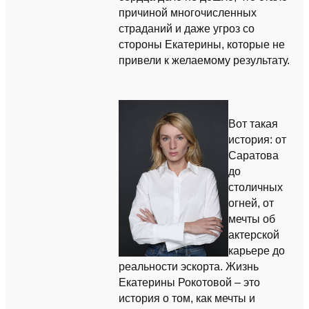
причиной многочисленных
страданий и даже угроз со
стороны Екатерины, которые не
привели к желаемому результату.
Вот такая
история: от
Саратова
до
столичных
огней, от
мечты об
актерской
карьере до
реальности эскорта. Жизнь
Екатерины Рокотовой – это
история о том, как мечты и