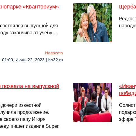
хнопарке «Кванториум»
Щерба
Редкост
 состоялся выпускной для
народн
году заканчивают учебу …
Новости
01:00, Июнь 22, 2023 | bo32.ru
 позвала на выпускной
«Ивану
побед
 дочери известной
Солист
олучила продолжение.
подарк
е своего папу Игоря
эфире 
еву, пишет издание Super.