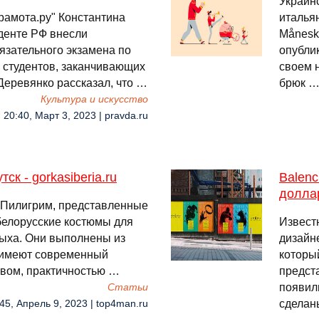
Украин
рамота.ру" Константина
италья
денте РФ внесли
Månesk
язательного экзамена по
опубли
х студентов, заканчивающих
своем 
 Деревянко рассказал, что …
брюк 
Культура и искусство
20:40, Март 3, 2023 | pravda.ru
к - gorkasiberia.ru
Balenc
долла
 Пилигрим, представленные
то белорусские костюмы для
Извест
дыха. Они выполнены из
дизайн
 имеют современный
которы
твом, практичностью …
предст
появил
Cтатьи
сделан
45, Апрель 9, 2023 | top4man.ru