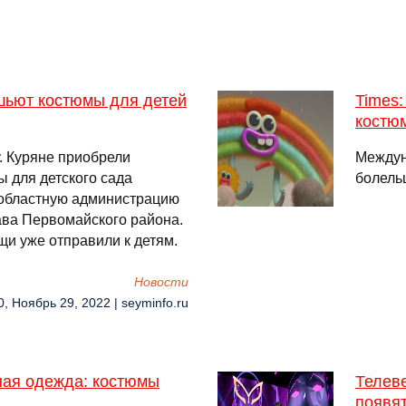
шьют костюмы для детей
Times
костю
. Куряне приобрели
Междун
 для детского сада
болель
в областную администрацию
ава Первомайского района.
и уже отправили к детям.
Новости
0, Ноябрь 29, 2022 | seyminfo.ru
ная одежда: костюмы
Телев
появят