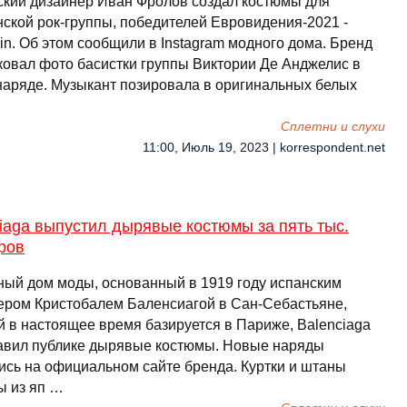
ский дизайнер Иван Фролов создал костюмы для
нской рок-группы, победителей Евровидения-2021 -
in. Об этом сообщили в Instagram модного дома. Бренд
ковал фото басистки группы Виктории Де Анджелис в
наряде. Музыкант позировала в оригинальных белых
…
Сплетни и слухи
11:00, Июль 19, 2023 | korrespondent.net
iaga выпустил дырявые костюмы за пять тыс.
ров
ный дом моды, основанный в 1919 году испанским
ером Кристобалем Баленсиагой в Сан-Себастьяне,
й в настоящее время базируется в Париже, Balenciaga
авил публике дырявые костюмы. Новые наряды
ись на официальном сайте бренда. Куртки и штаны
ы из яп …