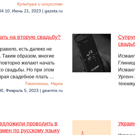
Культура и искусство
04:10, Июнь 21, 2023 | gazeta.ru
ать на вторую свадьбу?
Супру
свадь
правило, есть далеко не
 Таким образом, многие
Исмаил
повторно желают начать
Глинищ
со свадьбы. Но при этом
Исмаил
ирая свадебное плать …
Ургенч
техник
Технологии, Наука
00, Февраль 5, 2023 | gearmix.ru
редложили проводить в
Украи
амен по русскому языку