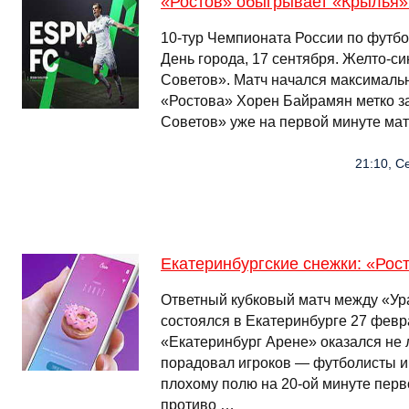
«Ростов» обыгрывает «Крылья»
10-тур Чемпионата России по футбо
День города, 17 сентября. Желто-с
Советов». Матч начался максималь
«Ростова» Хорен Байрамян метко за
Советов» уже на первой минуте матч
21:10, Се
Екатеринбургские снежки: «Рос
Ответный кубковый матч между «Ур
состоялся в Екатеринбурге 27 февр
«Екатеринбург Арене» оказался не 
порадовал игроков — футболисты игр
плохому полю на 20-ой минуте перво
противо …