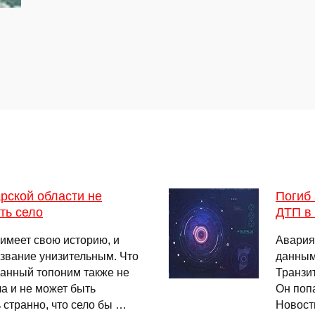
рской области не
Погиб 
ть село
ДТП в
имеет свою историю, и
Авария
азвание унизительным. Что
данным
данный топоним также не
Транзит
а и не может быть
Он попа
 странно, что село бы …
Новост