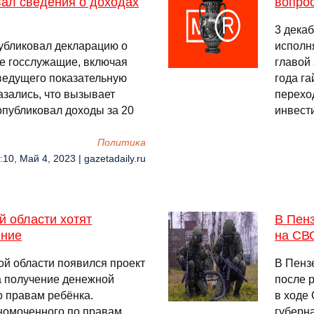
вал сведения о доходах
вопро
3 дека
убликовал декларацию о
исполн
ие госслужащие, включая
главой
ведущего показательную
года г
казались, что вызывает
перехо
публиковал доходы за 20
инвест
Политика
:10, Май 4, 2023 | gazetadaily.ru
 области хотят
В Пенз
ение
на СВ
ой области появился проект
В Пензе
а получение денежной
после 
о правам ребёнка.
в ходе
лномоченного по правам
губерн