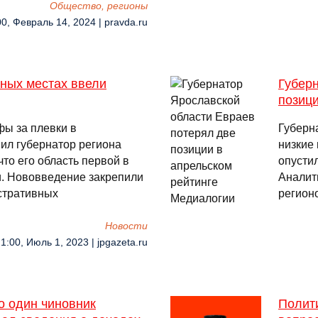
Общество, регионы
00, Февраль 14, 2024 | pravda.ru
ных местах ввели
Губер
позиц
фы за плевки в
Губерн
ил губернатор региона
низкие 
то его область первой в
опусти
и. Нововведение закрепили
Аналит
стративных
регион
Новости
1:00, Июль 1, 2023 | jpgazeta.ru
о один чиновник
Полити