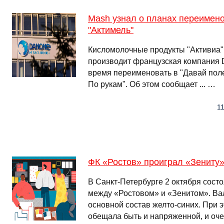
Mash узнал о планах переимено
"Актимель"
Кисломолочные продукты "Активиа" 
производит французская компания 
время переименовать в "Давай поле
По рукам". Об этом сообщает ... …
11
ФК «Ростов» проиграл «Зениту» 
В Санкт-Петербурге 2 октября сост
между «Ростовом» и «Зенитом». Ва
основной состав желто-синих. При э
обещала быть и напряженной, и оч