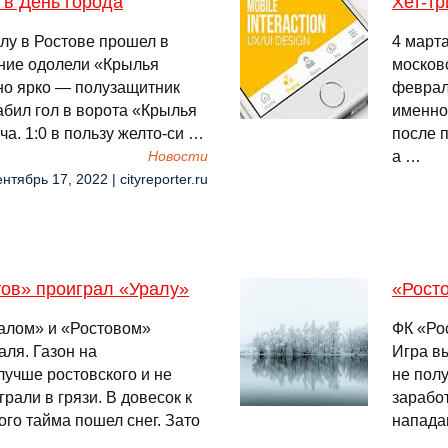
 в День города
Хет-т
лу в Ростове прошел в
4 март
иние одолели «Крылья
москов
но ярко — полузащитник
феврал
бил гол в ворота «Крылья
именно
а. 1:0 в пользу желто-си …
после 
а …
Новости
нтябрь 17, 2022 | cityreporter.ru
тов» проиграл «Уралу»
«Росто
алом» и «Ростовом»
ФК «Ро
аля. Газон на
Игра в
лучше ростовского и не
не пол
али в грязи. В довесок к
зарабо
го тайма пошел снег. Зато
напада