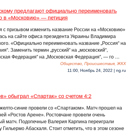
скому предлагают официально переименовать
ю в «Московию» — петиция
я с призывом изменить название России на «Московию»
ась на сайте офиса президента Украины Владимира
кого. «Официально переименовать название „Россия“ на
ия“. Заменить термин „русский“ на „московский“,
йская Федерация“ на „Московская Федерация“, — го …
Общество, Происшествия, ЖКХ
11:00, Ноябрь 24, 2022 | ng.ru
в» обыграл «Спартак» со счетом 4:2
р желто-синие провели со «Спартаком». Матч прошел на
ей «Ростов Арене». Ростовчане провели очень
ый матч. Подопечные Валерия Карпина переиграли
 Гильермо Абаскаля. Стоит отметить, что в этом сезоне