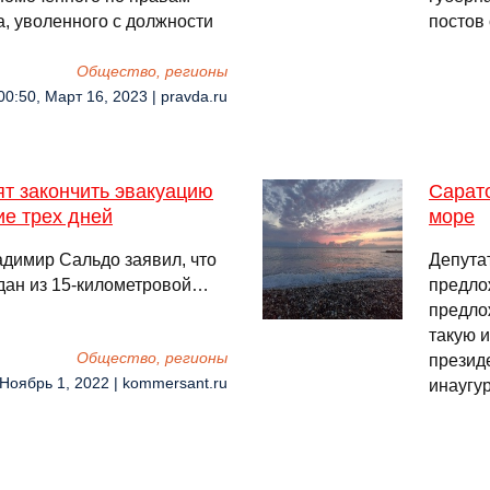
а, уволенного с должности
постов 
Общество, регионы
00:50, Март 16, 2023 | pravda.ru
ят закончить эвакуацию
Сарат
ие трех дней
море
адимир Сальдо заявил, что
Депута
дан из 15-километровой…
предло
предло
такую 
Общество, регионы
презид
 Ноябрь 1, 2022 | kommersant.ru
инаугу