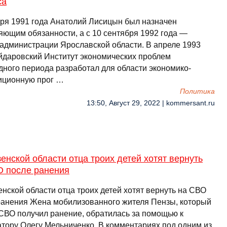
са
бря 1991 года Анатолий Лисицын был назначен
яющим обязанности, а с 10 сентября 1992 года —
 администрации Ярославской области. В апреле 1993
айдаровский Институт экономических проблем
дного периода разработал для области экономико-
иционную прог …
Политика
13:50, Август 29, 2022 | kommersant.ru
енской области отца троих детей хотят вернуть
О после ранения
нской области отца троих детей хотят вернуть на СВО
ранения Жена мобилизованного жителя Пензы, который
 СВО получил ранение, обратилась за помощью к
атору Олегу Мельниченко. В комментариях под одним из