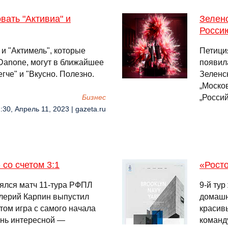
вать "Активиа" и
Зелен
Росси
и "Актимель", которые
Петици
Danone, могут в ближайшее
появил
гче" и "Вкусно. Полезно.
Зеленс
„Москов
„Росси
Бизнес
:30, Апрель 11, 2023 | gazeta.ru
со счетом 3:1
«Росто
оялся матч 11-тура РФПЛ
9-й ту
лерий Карпин выпустил
домашн
том игра с самого начала
красив
ень интересной —
команду