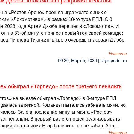
рик Дзюбы: «Локомотив» разгромил «Ростов»
а на «Ростов Арене» прошла игра желто-синих с
ским «Локомотивом» в рамках 18-го тура РПЛ. С 8
я 2023 года Артем Дзюба перешел в «Локомотив». И
 он на 33-ой минуте принес первый гол своей команде:
паса Пиняева Тикнизян в свою очередь спасовал Дзюбе,
Новости
00:20, Март 5, 2023 | cityreporter.ru
в» обыграл «Торпедо» после третьего пенальти
стов» на выезде обыграл «Торпедо» в 8-м туре РПЛ.
ыдалась затяжной. Команды пытались забивать мячи, но
учалось. Зато в последние минуты мачта «Ростов»
тал пенальти. В первый раз его пошел реализовывать
ющий желто-синих Егор Голенков, но не забил. Арб …
Новости