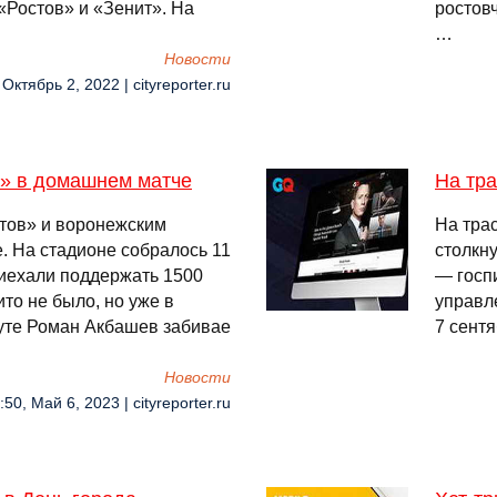
«Ростов» и «Зенит». На
ростов
…
Новости
 Октябрь 2, 2022 | cityreporter.ru
у» в домашнем матче
На тр
стов» и воронежским
На тра
. На стадионе собралось 11
столкну
иехали поддержать 1500
— госп
то не было, но уже в
управл
нуте Роман Акбашев забивае
7 сент
Новости
:50, Май 6, 2023 | cityreporter.ru