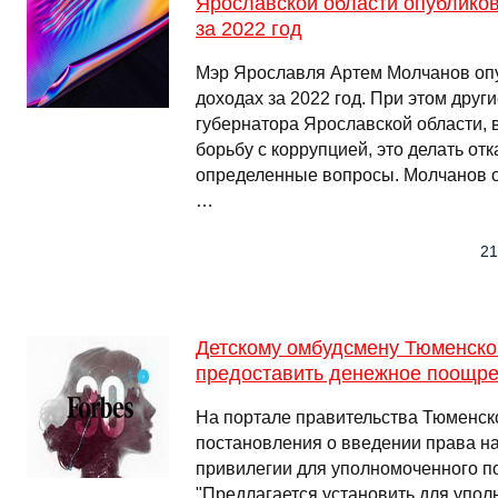
Ярославской области опублико
за 2022 год
Мэр Ярославля Артем Молчанов оп
доходах за 2022 год. При этом друг
губернатора Ярославской области, 
борьбу с коррупцией, это делать от
определенные вопросы. Молчанов о
…
21
Детскому омбудсмену Тюменской
предоставить денежное поощр
На портале правительства Тюменск
постановления о введении права н
привилегии для уполномоченного п
"Предлагается установить для упо