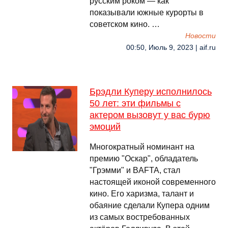
русским роком — как
показывали южные курорты в
советском кино. …
Новости
00:50, Июль 9, 2023 | aif.ru
Брэдли Куперу исполнилось
50 лет: эти фильмы с
актером вызовут у вас бурю
эмоций
Многократный номинант на
премию "Оскар", обладатель
"Грэмми" и BAFTA, стал
настоящей иконой современного
кино. Его харизма, талант и
обаяние сделали Купера одним
из самых востребованных