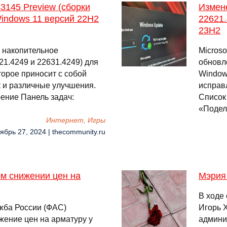
145 Preview (сборки
Измен
Windows 11 версий 22H2
22621.
23H2
е накопительное
Micros
1.4249 и 22631.4249) для
обновл
торое приносит с собой
Window
 и различные улучшения.
исправ
ение Панель задач:
Список
«Подел
Интернет, Игры
ябрь 27, 2024 | thecommunity.ru
м снижении цен на
Мэрия
В ходе
жба России (ФАС)
Игорь 
жение цен на арматуру у
админи