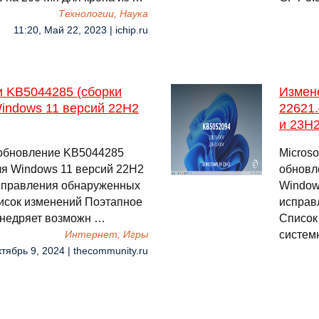
Технологии, Наука
11:20, Май 22, 2023 | ichip.ru
и KB5044285 (сборки
Измен
Windows 11 версий 22H2
22621.
и 23H
е обновление KB5044285
Micros
для Windows 11 версий 22H2
обновл
исправления обнаруженных
Window
исок изменений Поэтапное
исправ
 внедряет возможн …
Список
систем
Интернет, Игры
ктябрь 9, 2024 | thecommunity.ru