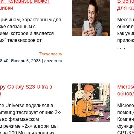
й" телевизор может
В обн
шивки
для ка
причинам, характерным для
Мессен
кже связанным с
обновл
ем, которое и является
как уни
ых" телевизоров от
прилож
... …
Технологии
8:40, Январь 6, 2023 | gazeta.ru
у Galaxy S23 Ultra в
Micros
и
обновл
ce Universe поделился в
Micros
amsung тестирует опцию 2x-
помощь
а во флагманском
Компан
ом режиме «2x» алгоритмы
функци
р на 200 Мп для кропа из …
GPT-3.