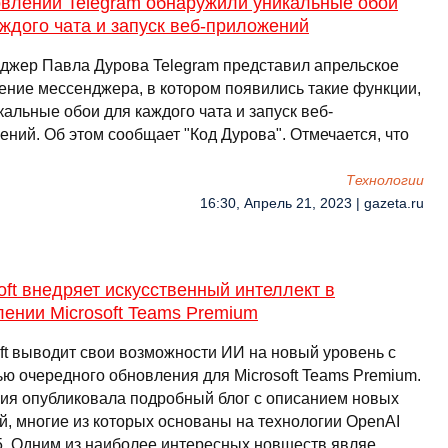
овлении Telegram обнаружили уникальные обои
ждого чата и запуск веб-приложений
джер Павла Дурова Telegram представил апрельское
ение мессенджера, в котором появились такие функции,
кальные обои для каждого чата и запуск веб-
ений. Об этом сообщает "Код Дурова". Отмечается, что
Технологии
16:30, Апрель 21, 2023 | gazeta.ru
oft внедряет искусственный интеллект в
ении Microsoft Teams Premium
oft выводит свои возможности ИИ на новый уровень с
ю очередного обновления для Microsoft Teams Premium.
ия опубликовала подробный блог с описанием новых
й, многие из которых основаны на технологии OpenAI
5. Одним из наиболее интересных новшеств являе …