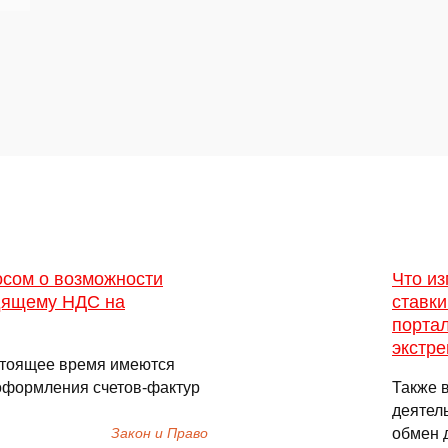
осом о возможности
Что из
дящему НДС на
ставк
портал
экстр
астоящее время имеются
оформления счетов-фактур
Также 
деятел
обмен 
Закон и Право