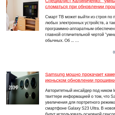
Специалист Калиниченко: "умны
сломаться при обновлении про
Смарт ТВ может выйти из строя по 
любых электронных устройств, а та
программно-аппаратным обеспечени
главной отличительной чертой "умн
обычных. Об ... …
0
Samsung мощно прокачает камер
июньском обновлении прошивк
Авторитетный инсайдер под ником I
твиттере информацией о том, что S
увеличения для портретного режим
смартфоне Galaxy S23 Ultra. В нов
будут использовать основной сенсо