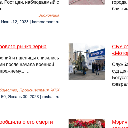
. Рост цен, наблюдаемый с
города
ае. …
близки
Экономика
, Июнь 12, 2023 | kommersant.ru
рового рынка зерна
СБУ со
«Мото
брений и пшеницы снизились
ми после начала военной
Служба
прежнему... …
суд де
Богусл
феврал
бщество, Происшествия, ЖКХ
:50, Январь 30, 2023 | rosbalt.ru
ообщила о его смерти
Мэрия 