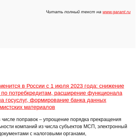
Читать полный текст на
www.garant.ru
менится в России с 1 июля 2023 года: снижение
и по потребкредитам, расширение функционала
а госуслуг, формирование банка данных
емистских материалов
в числе поправок – упрощение порядка прекращения
ьности компаний из числа субъектов МСП, электронный
документами с налоговыми органами,