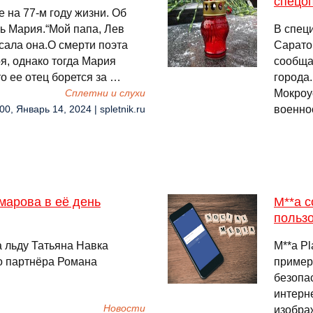
спецо
 на 77-м году жизни. Об
чь Мария.“Мой папа, Лев
В спец
сала она.О смерти поэта
Сарато
я, однако тогда Мария
сообща
о ее отец борется за …
города
Мокроу
Сплетни и слухи
военно
00, Январь 14, 2024 | spletnik.ru
марова в её день
M**a с
пользо
 льду Татьяна Навка
M**a Pl
о партнёра Романа
примерн
…
безопа
интерне
Новости
изобра