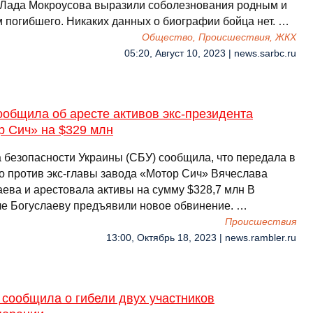
 Лада Мокроусова выразили соболезнования родным и
м погибшего. Никаких данных о биографии бойца нет. …
Общество, Происшествия, ЖКХ
05:20, Август 10, 2023 | news.sarbc.ru
общила об аресте активов экс-президента
р Сич» на $329 млн
 безопасности Украины (СБУ) сообщила, что передала в
ло против экс-главы завода «Мотор Сич» Вячеслава
аева и арестовала активы на сумму $328,7 млн В
е Богуслаеву предъявили новое обвинение. …
Происшествия
13:00, Октябрь 18, 2023 | news.rambler.ru
сообщила о гибели двух участников