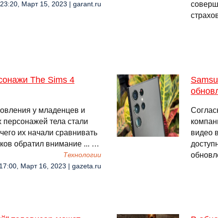
соверш
23:20, Март 15, 2023 | garant.ru
страхо
сонажи The Sims 4
Samsun
обнов
новления у младенцев и
Соглас
х персонажей тела стали
компани
 чего их начали сравнивать
видео в
ков обратил внимание ... …
доступн
обновл
Технологии
17:00, Март 16, 2023 | gazeta.ru