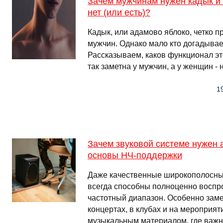
Зачем мужчинам нужен кадык и 
нет (или есть)?
Кадык, или адамово яблоко, четко п
мужчин. Однако мало кто догадывает
Рассказываем, каков функционал эт
так заметна у мужчин, а у женщин - 
19
Зачем звуковой системе нужен 
основы НЧ-поддержки
Даже качественные широкополосные
всегда способны полноценно воспр
частотный диапазон. Особенно заме
концертах, в клубах и на мероприя
музыкальным материалом, где важн