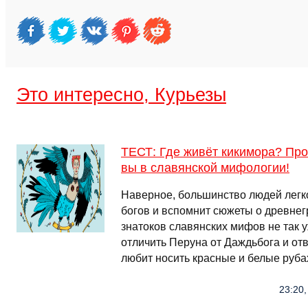
Это интересно, Курьезы
ТЕСТ: Где живёт кикимора? Про
вы в славянской мифологии!
Наверное, большинство людей легко
богов и вспомнит сюжеты о древнегр
знатоков славянских мифов не так 
отличить Перуна от Даждьбога и отв
любит носить красные и белые руб
23:20,