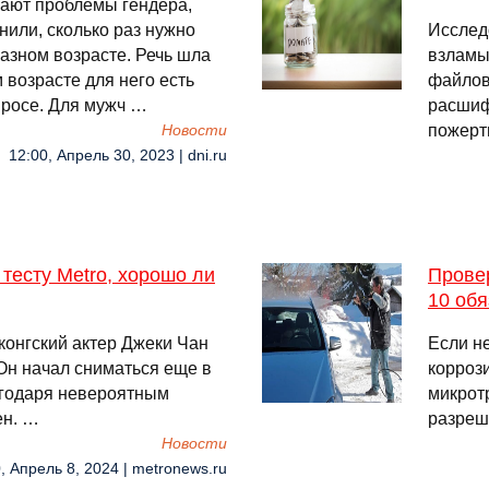
чают проблемы гендера,
нили, сколько раз нужно
Исслед
разном возрасте. Речь шла
взламы
 возрасте для него есть
файлов
просе. Для мужч …
расшиф
пожерт
Новости
12:00, Апрель 30, 2023 | dni.ru
тесту Metro, хорошо ли
Провер
10 об
конгский актер Джеки Чан
Если не
 Он начал сниматься еще в
коррози
агодаря невероятным
микрот
ен. …
разреш
Новости
, Апрель 8, 2024 | metronews.ru