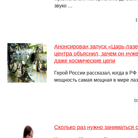
звуко …
1
Анонсирован запуск «Царь-лазе
центра объяснил, зачем он нуже
даже космические цели
Герой России рассказал, когда в РФ
мощность самая мощная в мире лаз
0
Сколько раз нужно заниматься 