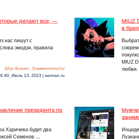
оторые делают все, —
MIUZ 
в бри
з нас пишут с
Выбрат
слова эмодзи, правила
соврем
…
покупк
MIUZ D
Шоу-бизнес, Знаменитости
любви.
6:40, Июль 13, 2023 | woman.ru
равление президента по
Мужчин
заним
ра Харичева будет два
Инциде
лексей Семенов …
Лузиан