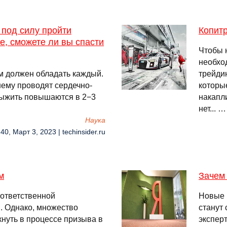
 под силу пройти
Копитр
е, сможете ли вы спасти
Чтобы 
необхо
м должен обладать каждый.
трейди
шему проводят сердечно-
которые
выжить повышаются в 2−3
накапл
нет... …
Наука
40, Март 3, 2023 | techinsider.ru
м
Зачем
 ответственной
Новые 
. Однако, множество
станут
кнуть в процессе призыва в
экспер