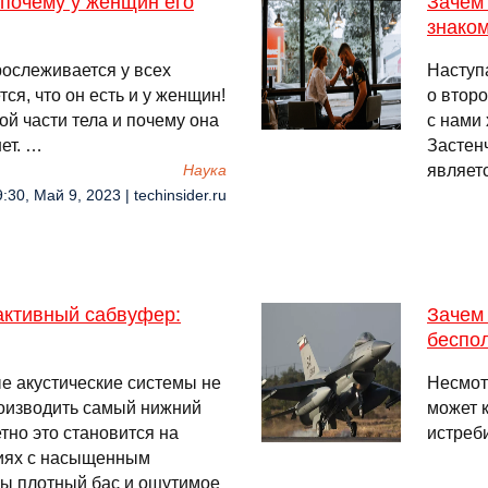
почему у женщин его
Зачем 
знаком
рослеживается у всех
Наступ
ся, что он есть и у женщин!
о второ
ой части тела и почему она
с нами
нет. …
Застен
являет
Наука
:30, Май 9, 2023 | techinsider.ru
активный сабвуфер:
Зачем 
беспол
 акустические системы не
Несмотр
оизводить самый нижний
может 
тно это становится на
истреб
тиях с насыщенным
ы плотный бас и ощутимое