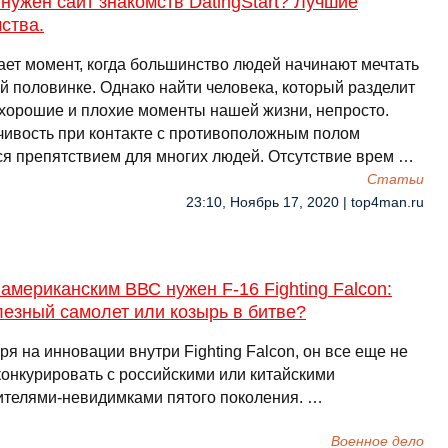
нужен сайт знакомств DatingStart? Лучшие
ства.
ает момент, когда большинство людей начинают мечтать
й половинке. Однако найти человека, который разделит
 хорошие и плохие моменты нашей жизни, непросто.
чивость при контакте с противоположным полом
ся препятствием для многих людей. Отсутствие врем …
Cтатьи
23:10, Ноябрь 17, 2020 | top4man.ru
американским ВВС нужен F-16 Fighting Falcon:
езный самолет или козырь в битве?
я на инновации внутри Fighting Falcon, он все еще не
конкурировать с российскими или китайскими
ителями-невидимками пятого поколения. …
Военное дело