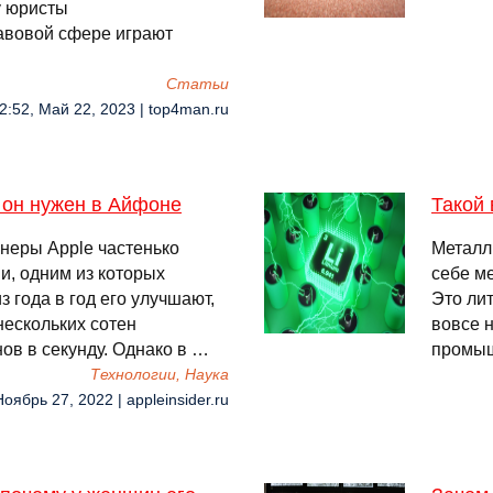
у юристы
авовой сфере играют
…
Cтатьи
2:52, Май 22, 2023 | top4man.ru
м он нужен в Айфоне
Такой 
неры Apple частенько
Металлы
, одним из которых
себе ме
 года в год его улучшают,
Это лит
нескольких сотен
вовсе н
ов в секунду. Однако в …
промыш
Технологии, Наука
Ноябрь 27, 2022 | appleinsider.ru