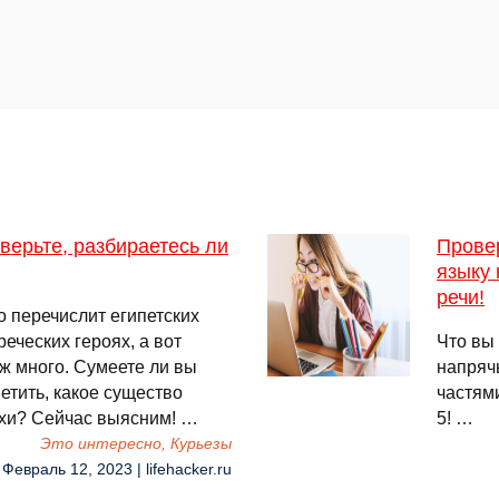
верьте, разбираетесь ли
Провер
языку 
речи!
 перечислит египетских
еческих героях, а вот
Что вы
уж много. Сумеете ли вы
напряч
етить, какое существо
частями
ахи? Сейчас выясним! …
5! …
Это интересно, Курьезы
 Февраль 12, 2023 | lifehacker.ru