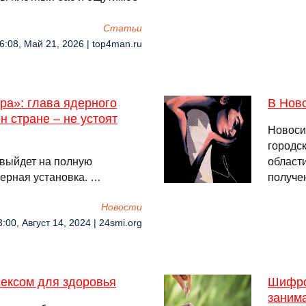
Cтатьи
6:08, Май 21, 2026 | top4man.ru
ра»: глава ядерного
В Ново
н стране – не устоят
Новосиб
городс
 выйдет на полную
област
ерная установка. …
получе
Новости
3:00, Август 14, 2024 | 24smi.org
сексом для здоровья
Шифро
заним