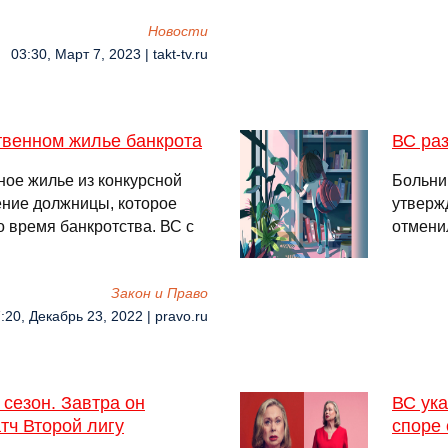
Новости
03:30, Март 7, 2023 | takt-tv.ru
твенном жилье банкрота
ВС раз
ное жилье из конкурсной
Больниц
ение должницы, которое
утверж
о время банкротства. ВС с
отмени
Закон и Право
:20, Декабрь 23, 2022 | pravo.ru
сезон. Завтра он
ВС ук
тч Второй лигу
споре 