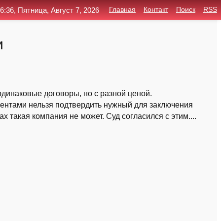
6:36, Пятница, Август 7, 2026
Главная
Контакт
Поиск
RSS
и
одинаковые договоры, но с разной ценой.
ментами нельзя подтвердить нужный для заключения
ах такая компания не может. Суд согласился с этим....