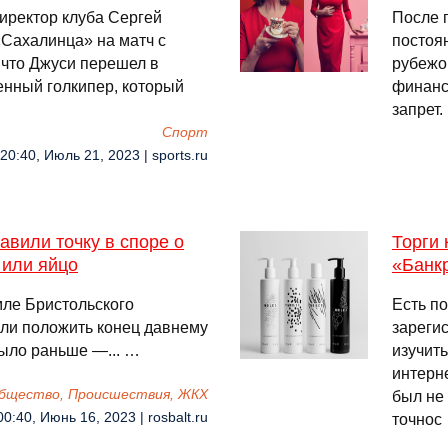
иректор клуба Сергей
После 
«Сахалинца» на матч с
постоян
 что Джуси перешел в
рубежом
енный голкипер, который
финанс
запрет
Спорт
20:40, Июль 21, 2023 | sports.ru
авили точку в споре о
Торги
 или яйцо
«Банк
мле Бристольского
Есть п
ли положить конец давнему
зареги
было раньше —... …
изучит
интерне
бщество, Происшествия, ЖКХ
был не
00:40, Июнь 16, 2023 | rosbalt.ru
точнос