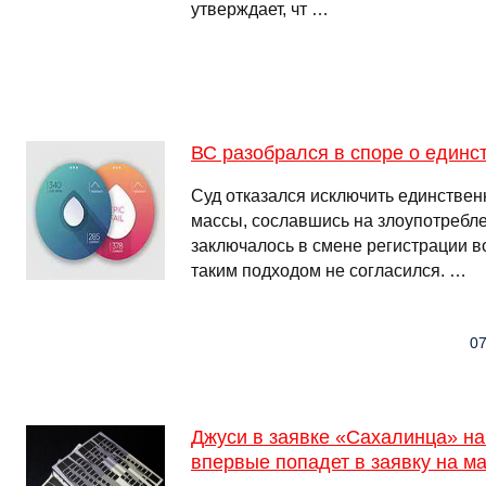
утверждает, чт …
ВС разобрался в споре о единс
Суд отказался исключить единствен
массы, сославшись на злоупотребл
заключалось в смене регистрации в
таким подходом не согласился. …
07
Джуси в заявке «Сахалинца» на 
впервые попадет в заявку на ма