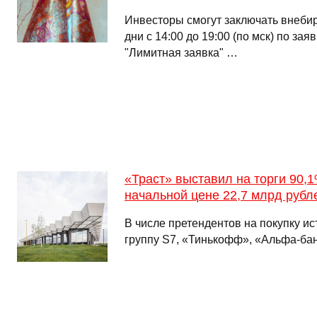
Инвесторы смогут заключать внеби
дни с 14:00 до 19:00 (по мск) по за
"Лимитная заявка" …
«Траст» выставил на торги 90,1
начальной цене 22,7 млрд рубл
В числе претендентов на покупку и
группу S7, «Тинькофф», «Альфа-ба