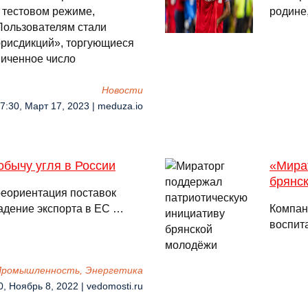
 тестовом режиме,
родине
Пользователям стали
рисдикций», торгующиеся
ниченное число
Новости
7:30, Март 17, 2023 | meduza.io
бычу угля в России
«Мира
брянс
реориентация поставок
адение экспорта в ЕС …
Компан
воспит
 Промышленность, Энергетика
0, Ноябрь 8, 2022 | vedomosti.ru