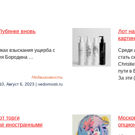
Лубянке вновь
Лот на
картин
мках взыскания ущерба с
Среди 
рея Бородина …
стать 
Christi
пути в 
Недвижимость
За эти
10, Август 6, 2023 | vedomosti.ru
т торги
Моско
же иностранными
опцио