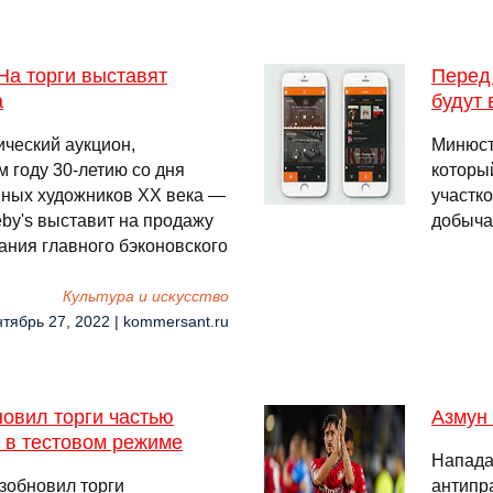
 На торги выставят
Перед 
а
будут 
ический аукцион,
Минюст
 году 30-летию со дня
которы
нных художников ХХ века —
участко
eby's выставит на продажу
добыча
ания главного бэконовского
Культура и искусство
нтябрь 27, 2022 | kommersant.ru
овил торги частью
Азмун
о в тестовом режиме
Напада
зобновил торги
антипр