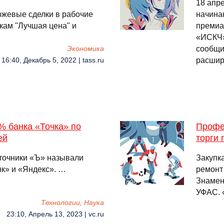
18 апр
ржевые сделки в рабочие
начина
явкам "Лучшая цена" и
премиа
«ИСКЧ»
сообщи
Экономика
расшир
16:40, Декабрь 5, 2022 | tass.ru
% банка «Точка» по
Профе
ей
торги 
сточники «Ъ» называли
Закупк
нк» и «Яндекс». …
ремонт 
Знамен
УФАС. 
Технологии, Наука
23:10, Апрель 13, 2023 | vc.ru