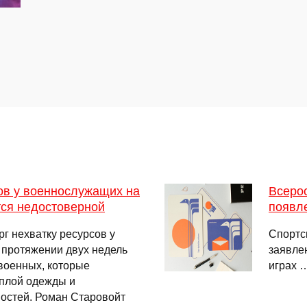
ов у военнослужащих на
Всеро
тся недостоверной
появл
г нехватку ресурсов у
Спортс
 протяжении двух недель
заявле
 военных, которые
играх 
еплой одежды и
остей. Роман Старовойт