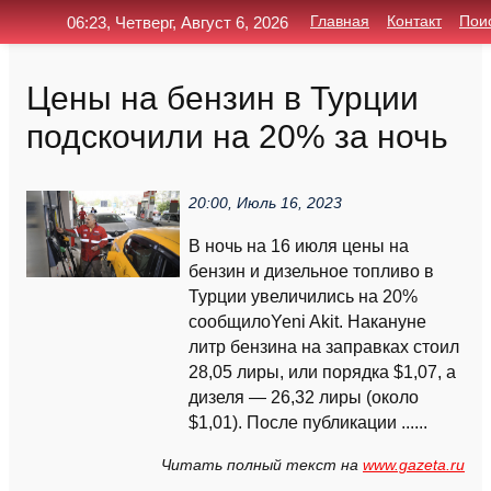
06:23, Четверг, Август 6, 2026
Главная
Контакт
Пои
Цены на бензин в Турции
подcкочили на 20% за ночь
20:00, Июль 16, 2023
В ночь на 16 июля цены на
бензин и дизельное топливо в
Турции увеличились на 20%
сообщилоYeni Akit. Накануне
литр бензина на заправках стоил
28,05 лиры, или порядка $1,07, а
дизеля — 26,32 лиры (около
$1,01). После публикации ......
Читать полный текст на
www.gazeta.ru