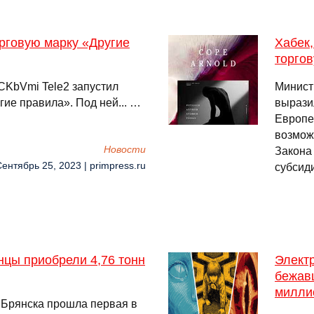
орговую марку «Другие
Хабек,
торго
CKbVmi Tele2 запустил
Минист
гие правила». Под ней... …
вырази
Европей
возмож
Новости
Закона
Сентябрь 25, 2023 | primpress.ru
субсид
нцы приобрели 4,76 тонн
Элект
бежав
милли
а Брянска прошла первая в