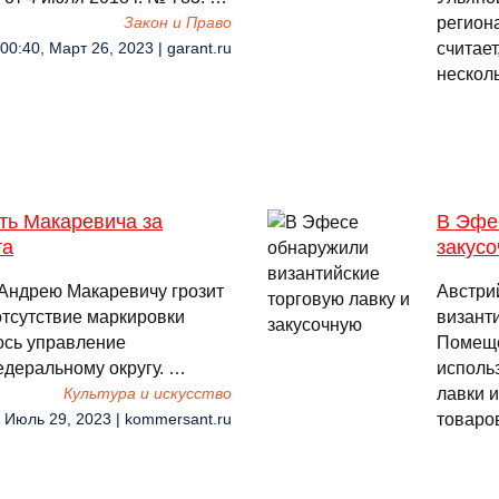
регион
Закон и Право
считает
00:40, Март 26, 2023 | garant.ru
нескол
ть Макаревича за
В Эфе
та
закус
Андрею Макаревичу грозит
Австри
 отсутствие маркировки
византи
лось управление
Помеще
деральному округу. …
исполь
лавки 
Культура и искусство
товаро
, Июль 29, 2023 | kommersant.ru