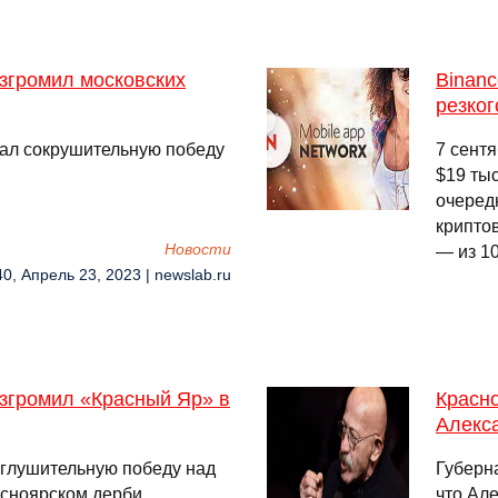
згромил московских
Binan
резког
ал сокрушительную победу
7 сент
$19 тыс
очередн
крипто
Новости
— из 1
40, Апрель 23, 2023 | newslab.ru
згромил «Красный Яр» в
Красн
Алекс
глушительную победу над
Губерн
асноярском дерби. …
что Ал