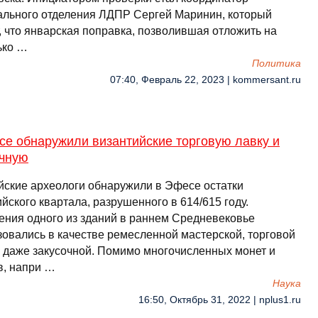
ального отделения ЛДПР Сергей Маринин, который
, что январская поправка, позволившая отложить на
ько …
Политика
07:40, Февраль 22, 2023 | kommersant.ru
се обнаружили византийские торговую лавку и
очную
йские археологи обнаружили в Эфесе остатки
йского квартала, разрушенного в 614/615 году.
ния одного из зданий в раннем Средневековье
зовались в качестве ремесленной мастерской, торговой
и даже закусочной. Помимо многочисленных монет и
в, напри …
Наука
16:50, Октябрь 31, 2022 | nplus1.ru