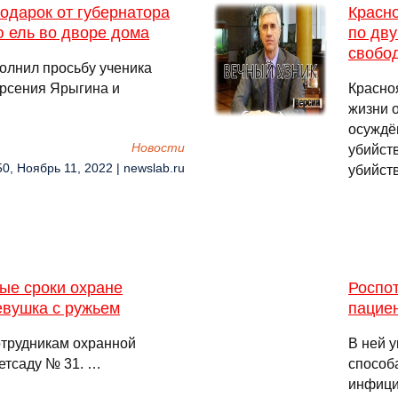
подарок от губернатора
Красно
 ель во дворе дома
по дву
свобо
олнил просьбу ученика
Арсения Ярыгина и
Красно
жизни о
осуждё
Новости
убийств
50, Ноябрь 11, 2022 | newslab.ru
убийст
ые сроки охране
Роспот
евушка с ружьем
пацие
отрудникам охранной
В ней у
етсаду № 31. …
способ
инфици