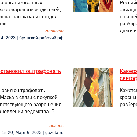
На организованных
Россий
ьхозтоваропроизводителей,
авиаци
она, рассказали сегодня,
в нашей
ции. …
разбир
долги и
Новости
 14, 2023 | брянский-рабочий.рф
постановил оштрафовать
Каверз
свето
ановил оштрафовать
Кажется
аска в связи с покупкой
красный
ответствующего разрешения
разбер
тановлении ведомства. В
Бизнес
15:20, Март 6, 2023 | gazeta.ru