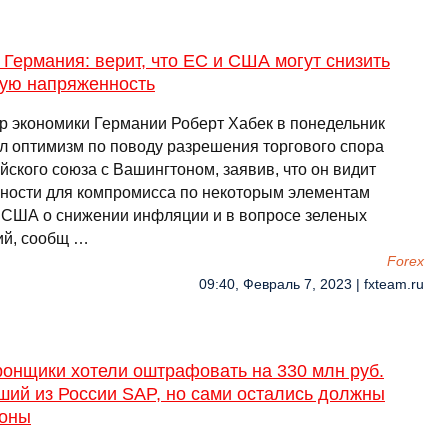
 Германия: верит, что ЕС и США могут снизить
вую напряженность
р экономики Германии Роберт Хабек в понедельник
л оптимизм по поводу разрешения торгового спора
ского союза с Вашингтоном, заявив, что он видит
ности для компромисса по некоторым элементам
 США о снижении инфляции и в вопросе зеленых
ий, сообщ …
Forex
09:40, Февраль 7, 2023 | fxteam.ru
ронщики хотели оштрафовать на 330 млн руб.
ший из России SAP, но сами остались должны
оны