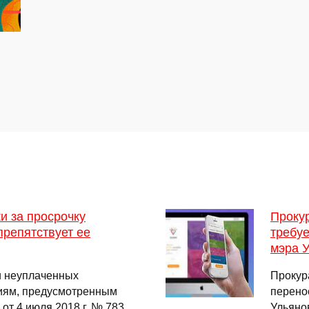
и за просрочку
Прокур
препятствует ее
требуе
мэра 
и неуплаченных
Прокур
иям, предусмотренным
перено
т 4 июля 2018 г. № 783. …
Ульяно