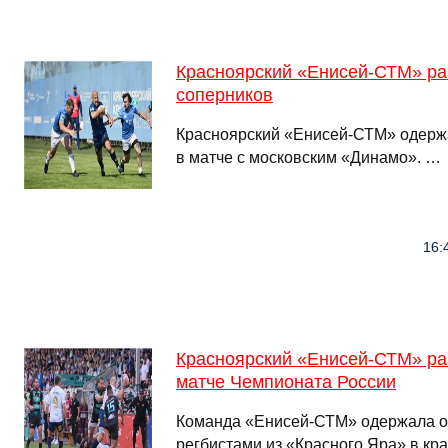
Красноярский «Енисей-СТМ» ра
соперников
Красноярский «Енисей-СТМ» одерж
в матче с московским «Динамо». …
16:
Красноярский «Енисей-СТМ» ра
матче Чемпионата России
Команда «Енисей-СТМ» одержала о
регбистами из «Красного Яра» в кр