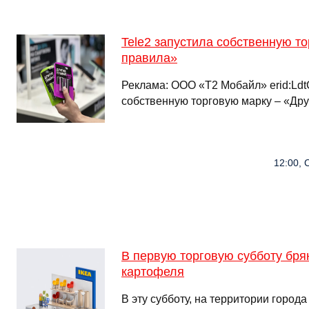
Tele2 запустила собственную т
правила»
Реклама: ООО «Т2 Мобайл» erid:Ldt
собственную торговую марку – «Дру
12:00, 
В первую торговую субботу бря
картофеля
В эту субботу, на территории город