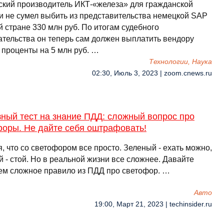
ский производитель ИКТ-«железа» для гражданской
и не сумел выбить из представительства немецкой SAP
 стране 330 млн руб. По итогам судебного
ательства он теперь сам должен выплатить вендору
 проценты на 5 млн руб. …
Технологии, Наука
02:30, Июль 3, 2023 | zoom.cnews.ru
ный тест на знание ПДД: сложный вопрос про
форы. Не дайте себя оштрафовать!
, что со светофором все просто. Зеленый - ехать можно,
 - стой. Но в реальной жизни все сложнее. Давайте
ем сложное правило из ПДД про светофор. …
Авто
19:00, Март 21, 2023 | techinsider.ru