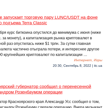
ce запускает торговую пару LUNC/USDT на фоне
о подъема Terra Classic
ября курс биткоина опустился до минимума с июня (ниже
. за монету), а капитализация рынка криптовалют в
ой раз опустилась ниже $1 трлн. За сутки главная
валюта частично отыграла потери, и интереснее другое
00 крупнейших криптовалют по капитализации …
Интернет, Игры
20:30, Сентябрь 8, 2022 | itc.ua
оярский губернатор сообщил о перенесенной
андром Розенбаумом операции
атор Красноярского края Александр Усс сообщил о том,
ександру Розенбауму сделали операцию. Вчера музыкант