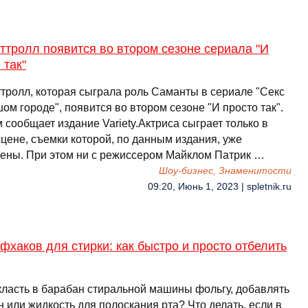
ттролл появится во втором сезоне сериала "И
 так"
ттролл, которая сыграла роль Саманты в сериале "Секс
ом городе", появится во втором сезоне "И просто так".
 сообщает издание Variety.Актриса сыграет только в
цене, съемки которой, по данным издания, уже
ены. При этом ни с режиссером Майклом Патрик …
Шоу-бизнес, Знаменитости
09:20, Июнь 1, 2023 | spletnik.ru
фхаков для стирки: как быстро и просто отбелить
класть в барабан стиральной машины фольгу, добавлять
 или жидкость для полоскания рта? Что делать, если в