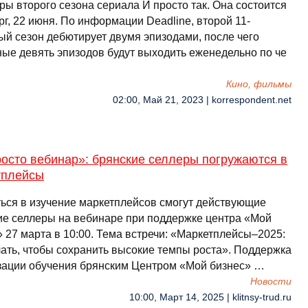
ры второго сезона сериала И просто так. Она состоится
рг, 22 июня. По информации Deadline, второй 11-
ый сезон дебютирует двумя эпизодами, после чего
ные девять эпизодов будут выходить еженедельно по че
Кино, фильмы
02:00, Май 21, 2023 | korrespondent.net
осто вебинар»: брянские селлеры погружаются в
тплейсы
ться в изучение маркетплейсов смогут действующие
ие селлеры на вебинаре при поддержке центра «Мой
 27 марта в 10:00. Тема встречи: «Маркетплейсы–2025:
лать, чтобы сохранить высокие темпы роста». Поддержка
зации обучения брянским Центром «Мой бизнес» …
Новости
10:00, Март 14, 2025 | klitnsy-trud.ru