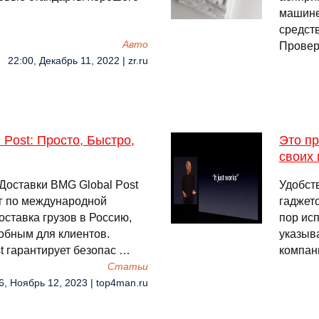
машине
средст
Авто
Проверь
22:00, Декабрь 11, 2022 | zr.ru
Post: Просто, Быстро,
Это пр
своих 
оставки BMG Global Post
Удобст
уг по международной
гаджето
оставка грузов в Россию,
пор исп
добным для клиентов.
указыв
t гарантирует безопас …
компан
Cтатьи
6, Ноябрь 12, 2023 | top4man.ru