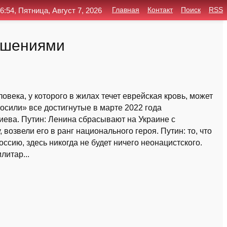
6:54, Пятница, Август 7, 2026
Главная
Контакт
Поиск
RSS
лашениями
овека, у которого в жилах течет еврейская кровь, может
сили» все достигнутые в марте 2022 года
Киева. Путин: Ленина сбрасывают на Украине с
 возвели его в ранг национального героя. Путин: то, что
оссию, здесь никогда не будет ничего неонацистского.
литар...