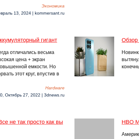
Экономика
евраль 13, 2024 | kommersant.ru
ккумуляторный гигант
Обзор 
да отличались весьма
Новинк
сокая цена + экран
вытяну
повышенной емкости. Но
конечн
ать этот круг, впустив в
Hardware
0, Октябрь 27, 2022 | 3dnews.ru
Все не так просто как вы
HBO M
Америк