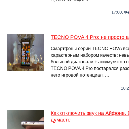
17:00, Ф
TECNO POVA 4 Pro: не просто а
Смартфоны серии TECNO POVA всег
характерным набором качеств: невы
большой диагонали + аккумулятор 
TECNO POVA 4 Pro постарался разорв
него игровой потенциал. …
10:2
Как отключить звук на Айфоне. 
думаете