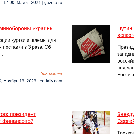
17:00, Май 6, 2024 | gazeta.ru
 минобороны Украины
Путин
всяког
рции куртки и шлемы для
 поставки в 3 раза. Об
Презид
 …
западн
россий
под да
Экономика
Россию
0, Ноябрь 13, 2023 | eadaily.com
гор: президент
Звезду
т финансовой
Серге
Трехкр