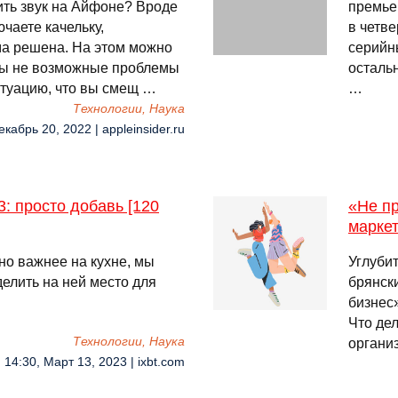
ить звук на Айфоне? Вроде
премье
ючаете качельку,
в четве
ма решена. На этом можно
серийн
 бы не возможные проблемы
осталь
итуацию, что вы смещ …
…
Технологии, Наука
екабрь 20, 2022 | appleinsider.ru
-3: просто добавь [120
«Не пр
марке
но важнее на кухне, мы
Углуби
елить на ней место для
брянск
бизнес»
Что де
Технологии, Наука
органи
14:30, Март 13, 2023 | ixbt.com