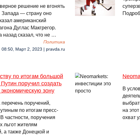
верное решение не вгонять
суперз
в Запада — страну оно
Подро
казал американский
агона Дуглас Макгрегор.
а назад сказал, что не …
Политика
08:50, Март 2, 2023 | pravda.ru
ству по итогам большой
Neomar
 Путин поручил создать
В усло
 экономическую зону
деятель
 перечень поручений,
выбрат
тиным по итогам пресс-
на это
 В частности, поручения
охват 
х льгот жителям
, а также Донецкой и