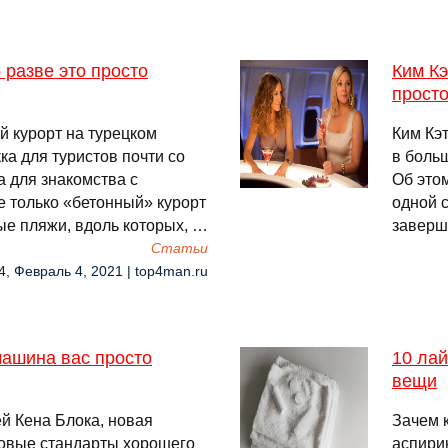
 разве это просто
Ким Кэ
просто
й курорт на турецком
Ким Кэ
а для туристов почти со
в больш
а для знакомства с
Об этом
е только «бетонный» курорт
одной с
ые пляжи, вдоль которых, …
заверш
Cтатьи
4, Февраль 4, 2021 | top4man.ru
машина вас просто
10 лай
вещи
й Кена Блока, новая
Зачем 
новые стандарты хорошего
аспирин