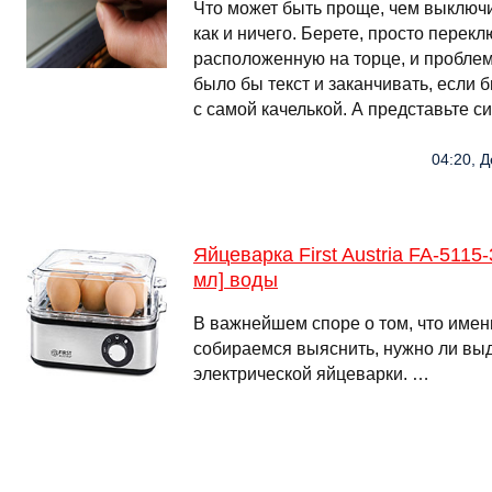
Что может быть проще, чем выключ
как и ничего. Берете, просто перекл
расположенную на торце, и пробле
было бы текст и заканчивать, если
с самой качелькой. А представьте с
04:20, Д
Яйцеварка First Austria FA-5115
мл] воды
В важнейшем споре о том, что имен
собираемся выяснить, нужно ли выд
электрической яйцеварки. …