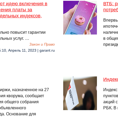
ют идею включения в
ВТБ: р
ления платы за
потре
дельных индексов,
Впервы
ипотеч
ельно повысит гарантии
наличн
льных услуг. …
в обще
презид
Закон и Право
:10, Апрель 11, 2023 | garant.ru
Индек
иржи, назначенное на 27
Индекс
твия кворума, сообщает
пунктов
ия общего собрания
акций с
 объявленного
РБК. В 
да. Основание для