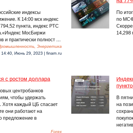
на 77
оссийские индексы
По ито
ение. К 14:00 мск индекс
по МСФО
794,52 пункта, индекс РТС
Скорре
та.«Индекс МосБиржи
14,298 
ов и практически полност …
 Промышленность, Энергетика
14:40, Июнь 29, 2023 | finam.ru
я с ростом доллара
Индек
пункто
ровых центробанков
ям, чтобы удержать
В пятн
. Хотя каждый ЦБ спасает
на пози
те они работают на
сохран
го предложение в
покупо
негати
Forex