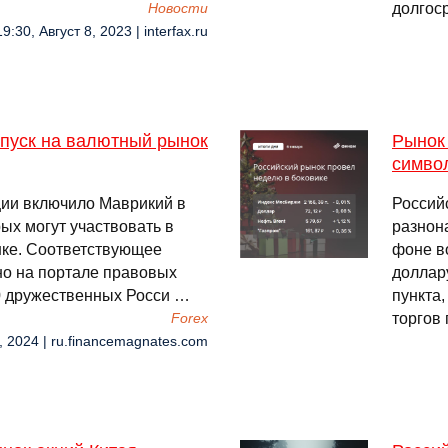
долгос
Новости
19:30, Август 8, 2023 | interfax.ru
пуск на валютный рынок
Рынок
симво
ии включило Маврикий в
Россий
рых могут участвовать в
разнон
нке. Соответствующее
фоне в
о на портале правовых
доллар
30 дружественных Росси …
пункта,
торгов
Forex
, 2024 | ru.financemagnates.com