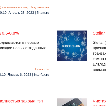
 Промышленность, Энергетика
0:10, Апрель 28, 2023 | finam.ru
 0,5-0,8%
Stella
однимаются в первые
Stella
ликации новых статданных
призва
транза
самых 
Благод
Новости
внима
8:10, Январь 6, 2023 | interfax.ru
полностью закрыл гэп
Чиста