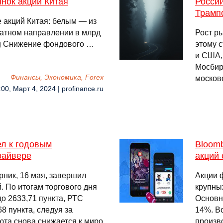
нок акций Китая
Россий
Трамп
 акций Китая: белым — из
ратном направлении в млрд
Рост р
rg Снижение фондового …
этому 
и США,
Мосбир
Финансы, Экономика, Forex
московс
:00, Март 4, 2024 | profinance.ru
ел к годовым
Bloom
райвере
акций
ник, 16 мая, завершил
Акции 
 По итогам торгового дня
крупны
о 2633,71 пункта, РТС
Основн
8 пункта, следуя за
14%. В
та снова снижается к миро
произв