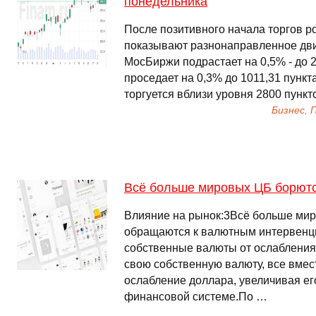
понедельника
После позитивного начала торгов р
показывают разнонаправленное движ
МосБиржи подрастает на 0,5% - до 2
проседает на 0,3% до 1011,31 пунк
торгуется вблизи уровня 2800 пункт
Бизнес,
Всё больше мировых ЦБ борютс
Влияние на рынок:3Всё больше ми
обращаются к валютным интервенци
собственные валюты от ослабления
свою собственную валюту, все вмес
ослабление доллара, увеличивая е
финансовой системе.По …