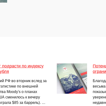
г подрасти по индексу
Потен
рубля
огран
й РФ во вторник вслед за
Благод
атистике по внешней
весьма
ства Moody's о планах
показы
ША сменилось к вечеру
уверен
ыграла $85 за баррель). …
недавн