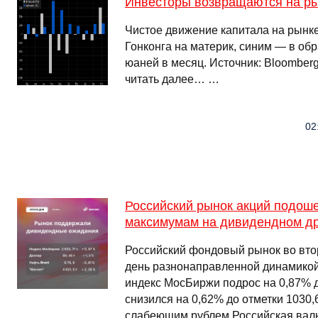
Инвесторы возвращаются на ры
Чистое движение капитала на рынке
Гонконга на материк, синим — в об
юаней в месяц. Источник: Bloombe
читать далее… …
02
Российский рынок акций подош
максимумам на дивидендном д
Российский фондовый рынок во втор
день разнонаправленной динамикой.
индекс МосБиржи подрос на 0,87% д
снизился на 0,62% до отметки 1030,6
слабеющим рублем.Российская валю