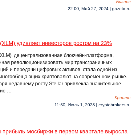
Бизнес
22:00, Май 27, 2024 | gazeta.ru
r (XLM) удивляет инвесторов ростом на 23%
r (XLM), децентрализованная блокчейн-платформа,
нная революционизировать мир трансграничных
кций и передачи цифровых активов, стала одной из
многообещающих криптовалют на современном рынке.
аря недавнему росту Stellar привлекла значительное
ние …
Крипто
11:50, Июль 1, 2023 | cryptobrokers.ru
я прибыль Мосбиржи в первом квартале выросла