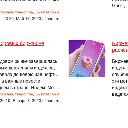
Gucci,
 Промышленность, Энергетика
23:20, Май 16, 2023 | finam.ru
мировых биржах не
Бирже
расчет
ндовом рынке завершилась
Биржев
нным движением индексов,
индекс
давала дешевеющая нефть.
опубли
, а важные новости
эти ме
днем в стране. Индекс Мо …
индика
ведетс
 Промышленность, Энергетика
20:10, Январь 3, 2023 | finam.ru