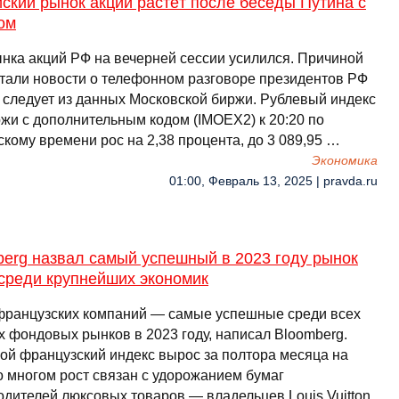
ский рынок акций растёт после беседы Путина с
ом
ынка акций РФ на вечерней сессии усилился. Причиной
стали новости о телефонном разговоре президентов РФ
 следует из данных Московской биржи. Рублевый индекс
жи с дополнительным кодом (IMOEX2) к 20:20 по
кому времени рос на 2,38 процента, до 3 089,95 …
Экономика
01:00, Февраль 13, 2025 | pravda.ru
berg назвал самый успешный в 2023 году рынок
 среди крупнейших экономик
французских компаний — самые успешные среди всех
х фондовых рынков в 2023 году, написал Bloomberg.
ой французский индекс вырос за полтора месяца на
о многом рост связан с удорожанием бумаг
одителей люксовых товаров — владельцев Louis Vuitton,