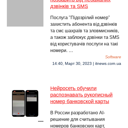
дзвінків та SMS
Послуга "Підозрілий номер"
захистить абонента від дзвінків
та смс шахраїв та зловмисників,
а також заблокує дзвінки та SMS
від користувачів послуги на такі
номери. …
Software
14:40, Март 30, 2023 | itnews.com.ua
Нейросеть обучили
распознавать рукописный
номер банковской карты
В России разработано AI-
решение для считывания
номеров банковских карт,