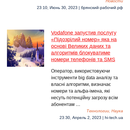
Новости
23:10, Июнь 30, 2023 | брянский-рабочий.рф
Vodafone запустив послугу
«Підозрілий номер» яка на
основі Великих даних та
алгоритмів блокуватиме
номери телефонів та SMS
Оператор, використовуючи
інструменти big data аналізу та
власні алгоритми, визначає
номери та альфа-імена, які
несуть потенційну загрозу всім
абонентам …
Технологии, Наука
23:30, Апрель 2, 2023 | hi-tech.ua