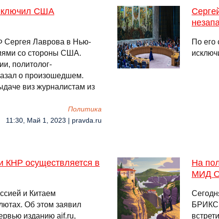
 включил США
Серге
незап
Ф Сергея Лаврова в Нью-
По его 
иями со стороны США.
исключ
и, политолог-
азал о произошедшем.
ыдаче виз журналистам из
Политика
11:30, Май 1, 2023 | pravda.ru
и КНР осуществляется в
На пол
МИД 
ссией и Китаем
Сегодн
лютах. Об этом заявил
БРИКС 
рвью изданию aif.ru,
встрет