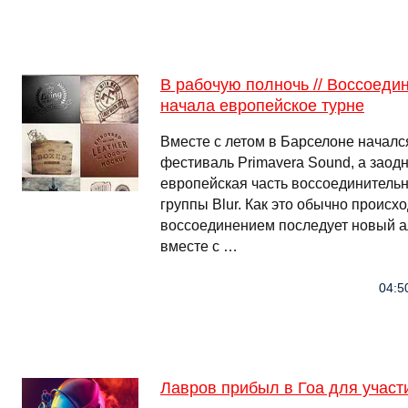
В рабочую полночь // Воссоеди
начала европейское турне
Вместе с летом в Барселоне начал
фестиваль Primavera Sound, а заод
европейская часть воссоединительн
группы Blur. Как это обычно происход
воссоединением последует новый а
вместе с …
04:5
Лавров прибыл в Гоа для уча