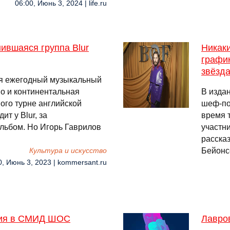
06:00, Июнь 3, 2024 | life.ru
нившаяся группа Blur
Никак
график
звёзд
ся ежегодный музыкальный
но и континентальная
В изда
ого турне английской
шеф-по
ит у Blur, за
время т
льбом. Но Игорь Гаврилов
участн
расска
Бейонс
Культура и искусство
0, Июнь 3, 2023 | kommersant.ru
стия в СМИД ШОС
Лавро