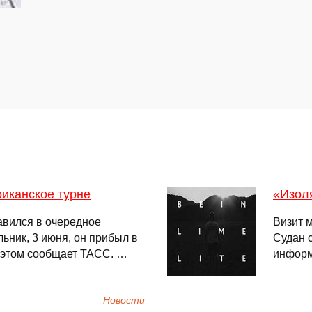
иканское турне
«Изоля
авился в очередное
Визит 
ьник, 3 июня, он прибыл в
Судан 
б этом сообщает ТАСС. …
информ
Новости