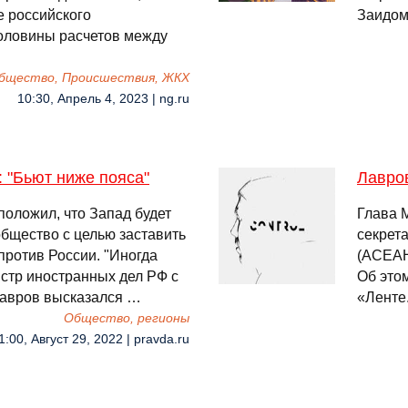
е российского
Заидом
половины расчетов между
бщество, Происшествия, ЖКХ
10:30, Апрель 4, 2023 | ng.ru
: "Бьют ниже пояса"
Лавро
оложил, что Запад будет
Глава 
бщество с целью заставить
секрет
против России. "Иногда
(АСЕАН
стр иностранных дел РФ с
Об это
Лавров высказался …
«Ленте
Общество, регионы
1:00, Август 29, 2022 | pravda.ru