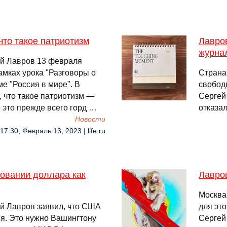
что такое патриотизм
Лавро
журна
ей Лавров 13 февраля
амках урока "Разговоры о
Страна,
е "Россия в мире". В
свобод
, что такое патриотизм —
Сергей
 это прежде всего горд …
отказа
Новости
17:30, Февраль 13, 2023 | life.ru
овании доллара как
Лавро
Москва
й Лавров заявил, что США
для эт
ия. Это нужно Вашингтону
Сергей