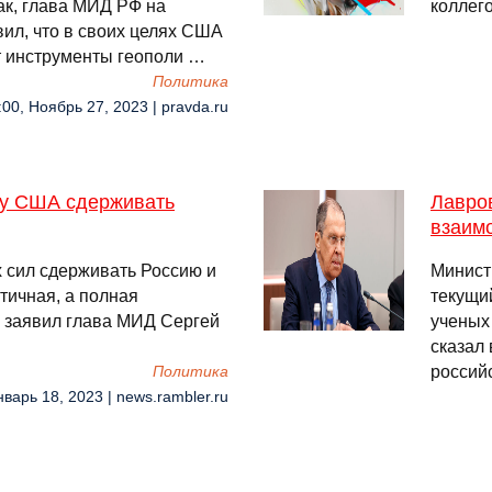
ак, глава МИД РФ на
коллег
ил, что в своих целях США
т инструменты геополи …
Политика
:00, Ноябрь 27, 2023 | pravda.ru
 у США сдерживать
Лавров
взаим
 сил сдерживать Россию и
Минист
стичная, а полная
текущи
, заявил глава МИД Сергей
ученых
сказал
российс
Политика
нварь 18, 2023 | news.rambler.ru