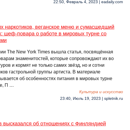
22:50, Февраль 4, 2023 | eadaily.com
их наркотиков, веганское меню и сумасшедший
: шеф-повара о работе в мировых турне со
ами
нии The New York Times вышла статья, посвящённая
варам знаменитостей, которые сопровождают их во
уров и кормят не только самих звёзд, но и сотни
иков гастрольной группы артиста. В материале
зывается об особенностях питания в мировых турне
е, П …
Культура и искусство
23:40, Июль 19, 2023 | spletnik.ru
в высказался об отношениях с Финляндией