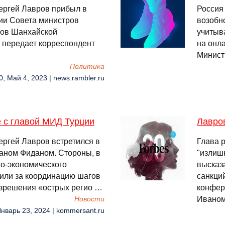
ергей Лавров прибыл в
Россия
нии Совета министров
возобн
нов Шанхайской
учитыв
 передает корреспондент
на онл
Министр
Политика
0, Май 4, 2023 | news.rambler.ru
е с главой МИД Турции
Лавро
ергей Лавров встретился в
Глава 
каном Фиданом. Стороны, в
"излиш
во-экономического
высказ
пили за координацию шагов
санкций
зрешения «острых регио …
конфер
Иваном
Новости
Январь 23, 2024 | kommersant.ru