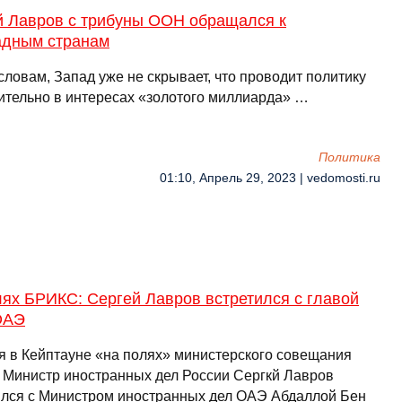
й Лавров с трибуны ООН обращался к
адным странам
словам, Запад уже не скрывает, что проводит политику
ительно в интересах «золотого миллиарда» …
Политика
01:10, Апрель 29, 2023 | vedomosti.ru
ях БРИКС: Сергей Лавров встретился с главой
ОАЭ
я в Кейптауне «на полях» министерского совещания
Министр иностранных дел России Сергкй Лавров
ился с Министром иностранных дел ОАЭ Абдаллой Бен