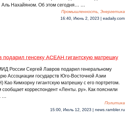
 Аль Нахайяном. Об этом сегодня… …
Промышленность, Энергетика
16:40, Июнь 2, 2023 | eadaily.com
в подарил генсеку АСЕАН гигантскую матрешку
МИД России Сергей Лавров подарил генеральному
арю Ассоциации государств Юго-Восточной Азии
) Као Кимхорну гигантскую матрешку с его портретом.
м сообщает корреспондент «Ленты. ру». Как пояснили
. …
Политика
15:00, Июль 12, 2023 | news.rambler.ru