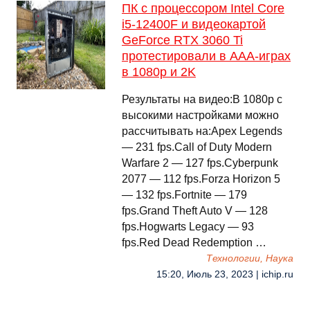
ПК с процессором Intel Core
i5-12400F и видеокартой
GeForce RTX 3060 Ti
протестировали в ААА-играх
в 1080p и 2K
Результаты на видео:В 1080p с
высокими настройками можно
рассчитывать на:Apex Legends
— 231 fps.Call of Duty Modern
Warfare 2 — 127 fps.Cyberpunk
2077 — 112 fps.Forza Horizon 5
— 132 fps.Fortnite — 179
fps.Grand Theft Auto V — 128
fps.Hogwarts Legacy — 93
fps.Red Dead Redemption …
Технологии, Наука
15:20, Июль 23, 2023 | ichip.ru