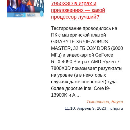
7950X3D в играх и
приложениях — какой
процессор лучший?
Тестирование проводилось на
ПК с материнской платой
GIGABYTE X670E AORUS
MASTER, 32 ГБ ОЗУ DDR5 (6000
МГц) и видеокартой GeForce
RTX 4090.В играх AMD Ryzen 7
7800X3D показывает результаты
на уровне (а в некоторых
случаях даже опережает) куда
более дорогие Intel Core i9-
13900K и A …
Технологии, Наука
11:10, Апрель 9, 2023 | ichip.ru