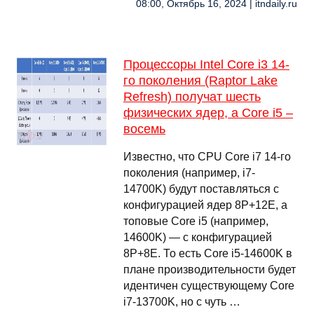
08:00, Октябрь 16, 2024 | itndaily.ru
Процессоры Intel Core i3 14-
го поколения (Raptor Lake
Refresh) получат шесть
физических ядер, а Core i5 –
восемь
Известно, что CPU Core i7 14-го
поколения (например, i7-
14700K) будут поставляться с
конфигурацией ядер 8P+12E, а
топовые Core i5 (например,
14600K) — с конфигурацией
8P+8E. То есть Core i5-14600K в
плане производительности будет
идентичен существующему Core
i7-13700K, но с чуть …