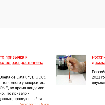
то привычка к
Росси
более распространена
дискв
Россий
Oberta de Catalunya (UOC),
2021 г
 Автономного университета
двухле
 ONE, во время пандемии
о, что привело к
 данных, проведенный за …
Технологии, Наука