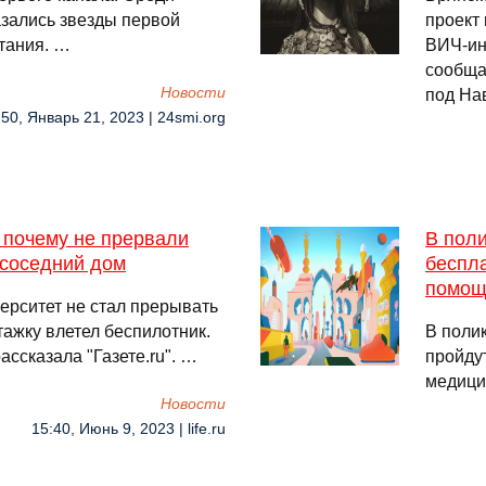
азались звезды первой
проект
тания. …
ВИЧ-ин
сообща
Новости
под На
:50, Январь 21, 2023 | 24smi.org
 почему не прервали
В пол
 соседний дом
беспл
помощ
ерситет не стал прерывать
тажку влетел беспилотник.
В поли
ссказала "Газете.ru". …
пройду
медици
Новости
15:40, Июнь 9, 2023 | life.ru