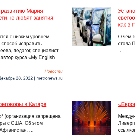
 развитию Мария
Устано
ети не любят занятия
светоо
как в 
тся с низким уровнем
О чем г
и способ исправить
стола 
ева, педагог, специалист
…
автор курса «My English
Новости
Декабрь 28, 2022 | metronews.ru
реговоры в Катаре
«Евро
* (организация запрещена
Междун
оры с США. Об этом
Ливерп
 Афганистан. …
ссылкой