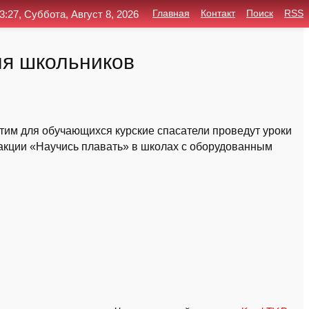
3:27, Суббота, Август 8, 2026
Главная
Контакт
Поиск
RSS
ля школьников
этим для обучающихся курские спасатели проведут уроки
 акции «Научись плавать» в школах с оборудованным