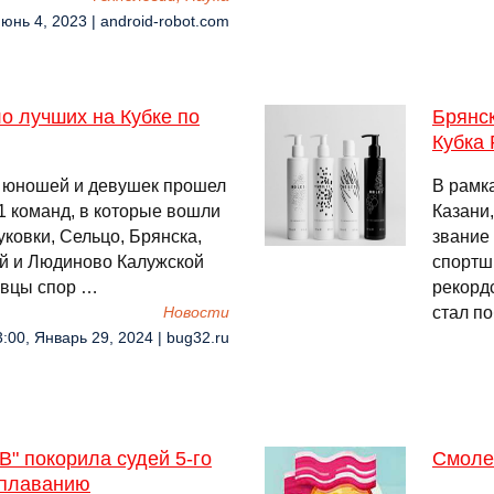
Июнь 4, 2023 | android-robot.com
о лучших на Кубке по
Брянс
Кубка
и юношей и девушек прошел
В рамк
11 команд, в которые вошли
Казани
ковки, Сельцо, Брянска,
звание
ей и Людиново Калужской
спортш
овцы спор …
рекорд
стал п
Новости
3:00, Январь 29, 2024 | bug32.ru
В" покорила судей 5-го
Смоле
 плаванию