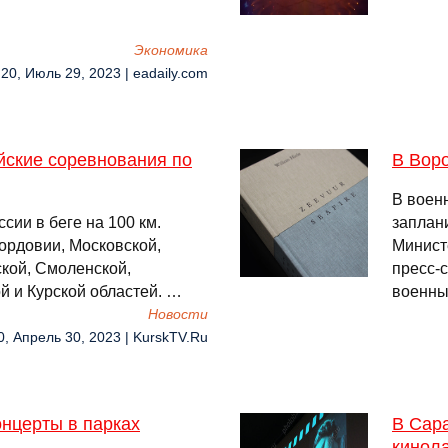
Экономика
:20, Июль 29, 2023 | eadaily.com
йские соревнования по
В Воро
В воен
сии в беге на 100 км.
заплан
Мордовии, Московской,
Минист
кой, Смоленской,
пресс-
й и Курской областей. …
военны
Новости
0, Апрель 30, 2023 | KurskTV.Ru
нцерты в парках
В Сар
кинол