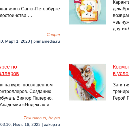
Карант
ваниях в Санкт-Петербурге
декабр
 достоинства …
возвра
«вынуж
других
Спорт
10, Март 1, 2023 | primamedia.ru
урсе по
Космон
оллеров
в усл
ия на куре, посвященном
Заняти
онтроллеров. Созданию
тренир
обучать Виктор Паперно,
Герой 
 Академии «Яндекса» и
Технологии, Наука
03:10, Июль 16, 2023 | xakep.ru