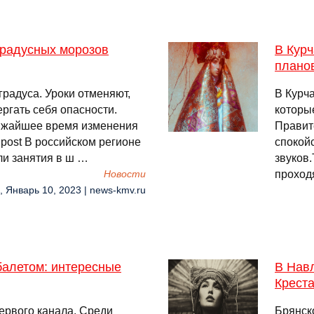
-градусных морозов
В Курч
плано
градуса. Уроки отменяют,
В Курч
ергать себя опасности.
которые
лижайшее время изменения
Правит
 post В российском регионе
спокой
ли занятия в ш …
звуков.
проход
Новости
, Январь 10, 2023 | news-kmv.ru
балетом: интересные
В Нав
Крест
Первого канала. Среди
Брянск