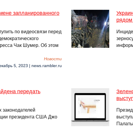
тмене запланированного
Украи
рядом
тупить по видеосвязи перед
Инциде
демократического
зернос
ресса Чак Шумер. Об этом
информ
Новости
екабрь 5, 2023 | news.rambler.ru
йдена передать
Зелен
выступ
х законодателей
Презид
ации президента США Джо
выступ
Палаты