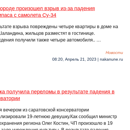
городе произошел взрыв из-за падения
паса с самолета Су-34
льтате взрыва повреждены четыре квартиры в доме на
Шаландина, жильцов разместят в гостинице.
дения получили также четыре автомобиля.. …
Новости
08:20, Апрель 21, 2023 | nakanune.ru
ка получила переломы в результате падения в
рватории
я вечером из саратовской консерватории
ализировали 19-летнюю девушку.Как сообщил министр
охранения региона Олег Костин, ЧП произошло в 19
 зале учреждения культуры. В результате падения