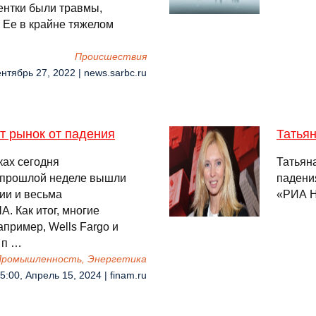
ентки были травмы,
 Ее в крайне тяжелом
Происшествия
ентябрь 27, 2022 | news.sarbc.ru
 рынок от падения
Татья
ах сегодня
Татьян
 прошлой неделе вышли
падени
ии и весьма
«РИА Н
. Как итог, многие
пример, Wells Fargo и
 п …
 Промышленность, Энергетика
5:00, Апрель 15, 2024 | finam.ru