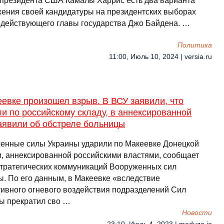
-президента США Камалы Харрис есть два варианта
ения своей кандидатуры на президентских выборах
 действующего главы государства Джо Байдена. …
Политика
11:00, Июль 10, 2024 | versia.ru
евке произошел взрыв. В ВСУ заявили, что
и по российскому складу, в аннексированной
аявили об обстреле больницы
енные силы Украины ударили по Макеевке Донецкой
и, аннексированной российскими властями, сообщает
стратегических коммуникаций Вооруженных сил
ы. По его данным, в Макеевке «вследствие
ивного огневого воздействия подразделений Сил
ы прекратил сво …
Новости