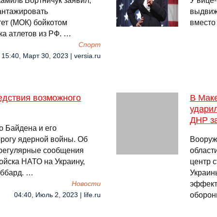
амиль Бортничук заявил,
У вице
антажировать
выдвиж
ет (МОК) бойкотом
вместо
а атлетов из РФ. …
Спорт
15:40, Март 30, 2023 | versia.ru
едствия возможного
В Маке
ударил
ДНР з
о Байдена и его
рогу ядерной войны. Об
Вооруж
т регулярные сообщения
област
ойска НАТО на Украину,
центр 
аббард. …
Украин
эффект
Новости
оборон
04:40, Июль 2, 2023 | life.ru