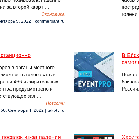
ии за второй кварт …
постра
голени.
Экономика
ентябрь 9, 2022 | kommersant.ru
истанционно
В Ейск
самол
оров в органы местного
зможность голосовать в
Пожар 
ября на 466 избирательных
близле
центра предусмотрено и
России
етствующее зая …
Новости
:50, Сентябрь 4, 2022 | takt-tv.ru
 поселок из-за падения
Харит