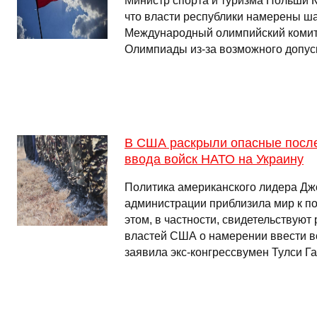
Министр спорта и туризма Польши К
что власти республики намерены ш
Международный олимпийский комит
Олимпиады из-за возможного допуск
В США раскрыли опасные посл
ввода войск НАТО на Украину
Политика американского лидера Дж
администрации приблизила мир к по
этом, в частности, свидетельствую
властей США о намерении ввести в
заявила экс-конгрессвумен Тулси Г