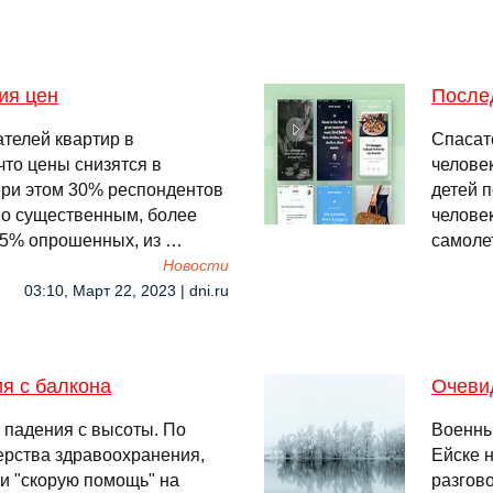
ия цен
После
телей квартир в
Спасат
что цены снизятся в
челове
При этом 30% респондентов
детей п
но существенным, более
челове
 15% опрошенных, из …
самолет
Новости
03:10, Март 22, 2023 | dni.ru
я с балкона
Очеви
 падения с высоты. По
Военны
рства здравоохранения,
Ейске н
и "скорую помощь" на
разгов