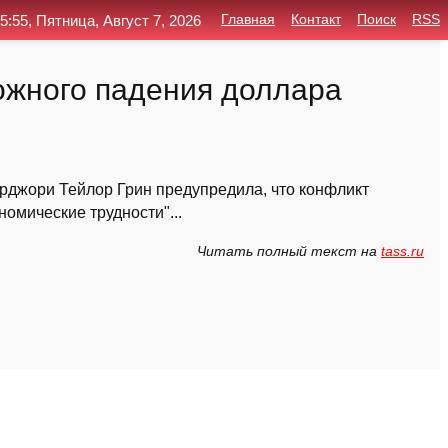
5:55, Пятница, Август 7, 2026
Главная
Контакт
Поиск
RSS
можного падения доллара
рджори Тейлор Грин предупредила, что конфликт
омические трудности"...
Читать полный текст на
tass.ru