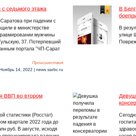
 с седьмого этажа
В Бел
боепри
 Саратова при падении с
бщили в министерстве
В резу
 травмировании мужчины
улице 
Тульскую, 37. Потерпевший
Повреж
данным портала "ЧП-Сарат
Происшествия
 Ноябрь 14, 2022 | news.sarbc.ru
я ВВП во втором
Девуш
консе
й статистики (Росстат)
Сегодн
ом квартале 2022 года до
госпит
н руб. В августе, исходя
здраво
а прогнозировала падение
часов в