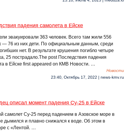
23:10, Июль 4, 2023 | meduza.io
дствия падения самолета в Ейске
ели эвакуировали 363 человек. Всего там жили 556
к — 76 из них дети. По официальным данным, среди
огибших нет. В результате крушения погибло четыре
ка, 25 пострадало.The post Последствия падения
а в Ейске first appeared on КМВ Новости. …
Новости
23:40, Октябрь 17, 2022 | news-kmv.ru
дец описал момент падения Су-25 в Ейске
й самолет Су-25 перед падением в Азовское море в
е дымился и плавно снижался к воде. Об этом в
оре с «Лентой. …