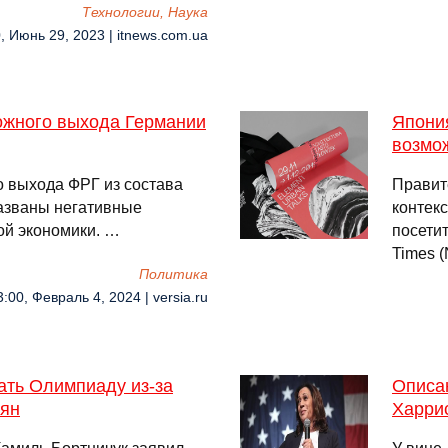
Технологии, Наука
, Июнь 29, 2023 | itnews.com.ua
ожного выхода Германии
Япония
возмо
о выхода ФРГ из состава
Правит
названы негативные
контек
ой экономики. …
посети
Times 
Политика
3:00, Февраль 4, 2024 | versia.ru
ать Олимпиаду из-за
Описа
иян
Харри