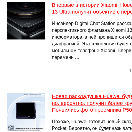
Впервые в истории Xiaomi. Нов
13 Ultra получит объектив с п
Инсайдер Digital Chat Station расск
перспективного флагмана Xiaomi 13 
информатора, в ней пропишется об
диафрагмой. Эта технология будет 
мобильном телефоне Xiaomi. Впервы
переменн …
1
Новая раскладушка Huawei буде
но, вероятно, получит более кр
Появились фото преемника P50
Похоже, Huawei готовит новый скл
Pocket. Вероятно, он будет называть