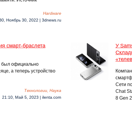
Hardware
30, Ноябрь 30, 2022 | 3dnews.ru
ия смарт-браслета
У Sams
Складн
«теле
8 был официально
яце, а теперь устройство
Компан
смартфо
Сети по
Технологии, Наука
Chat St
21:10, Май 5, 2023 | ilenta.com
8 Gen 