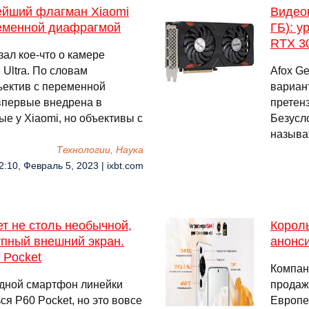
ейший флагман Xiaomi
Видеок
еременной диафрагмой
ГБ): у
RTX 3
азал кое-что о камере
Ultra. По словам
Afox G
ъектив с переменной
вариан
впервые внедрена в
претенз
е у Xiaomi, но объективы с
Безусл
называ
Технологии, Наука
2:10, Февраль 5, 2023 | ixbt.com
т не столь необычной,
Корол
упный внешний экран.
анонси
 Pocket
Компан
адной смартфон линейки
продаж
ся P60 Pocket, но это вовсе
Европе