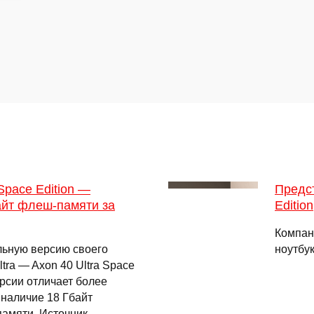
Space Edition —
Предст
айт флеш-памяти за
Edition
Компан
льную версию своего
ноутбук
ra — Axon 40 Ultra Space
ерсии отличает более
 наличие 18 Гбайт
памяти. Источник