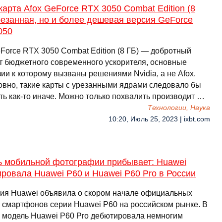
арта Afox GeForce RTX 3050 Combat Edition (8
резанная, но и более дешевая версия GeForce
050
eForce RTX 3050 Combat Edition (8 ГБ) — добротный
т бюджетного современного ускорителя, основные
ии к которому вызваны решениями Nvidia, а не Afox.
овно, такие карты с урезанными ядрами следовало бы
ть как-то иначе. Можно только похвалить производит …
Технологии, Наука
10:20, Июль 25, 2023 | ixbt.com
ь мобильной фотографии прибывает: Huawei
ровала Huawei P60 и Huawei P60 Pro в России
ия Huawei объявила о скором начале официальных
 смартфонов серии Huawei P60 на российском рынке. В
 модель Huawei P60 Pro дебютировала немногим