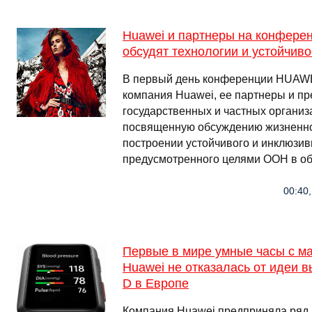
Huawei и партнеры на конфе
обсудят технологии и устойчив
В первый день конференции HUA
компания Huawei, ее партнеры и пр
государственных и частных организ
посвященную обсуждению жизненно
построении устойчивого и инклюзив
предусмотренного целями ООН в о
00:40,
Первые в мире умные часы с м
Huawei не отказалась от идеи 
D в Европе
Компания Huawei предприняла ряд 