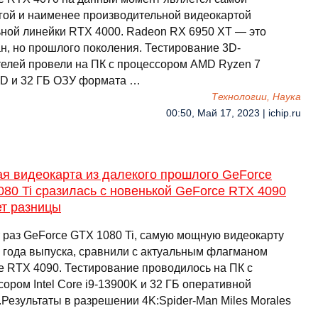
гой и наименее производительной видеокартой
ьной линейки RTX 4000. Radeon RX 6950 XT — это
н, но прошлого поколения. Тестирование 3D-
телей провели на ПК с процессором AMD Ryzen 7
D и 32 ГБ ОЗУ формата …
Технологии, Наука
00:50, Май 17, 2023 | ichip.ru
ая видеокарта из далекого прошлого GeForce
80 Ti сразилась с новенькой GeForce RTX 4090
ет разницы
т раз GeForce GTX 1080 Ti, самую мощную видеокарту
о года выпуска, сравнили с актуальным флагманом
e RTX 4090. Тестирование проводилось на ПК с
ором Intel Core i9-13900K и 32 ГБ оперативной
.Результаты в разрешении 4K:Spider-Man Miles Morales
 …