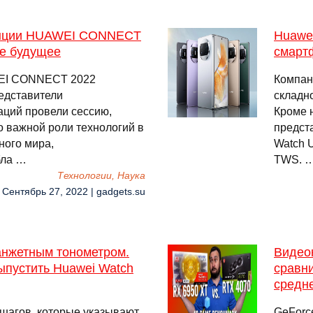
ренции HUAWEI CONNECT
Huawe
ое будущее
смарт
WEI CONNECT 2022
Компан
едставители
складн
аций провели сессию,
Кроме 
 важной роли технологий в
предст
ного мира,
Watch U
бла …
TWS. 
Технологии, Наука
 Сентябрь 27, 2022 | gadgets.su
анжетным тонометром.
Видео
выпустить Huawei Watch
сравни
средн
шагов, которые указывают
GeForc