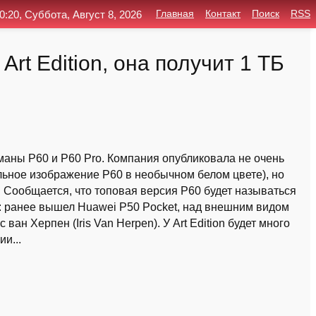
0:20, Суббота, Август 8, 2026
Главная
Контакт
Поиск
RSS
t Edition, она получит 1 ТБ
аны P60 и P60 Pro. Компания опубликовала не очень
льное изображение P60 в необычном белом цвете), но
 Сообщается, что топовая версия P60 будет называться
ия: ранее вышел Huawei P50 Pocket, над внешним видом
ан Херпен (Iris Van Herpen). У Art Edition будет много
и...