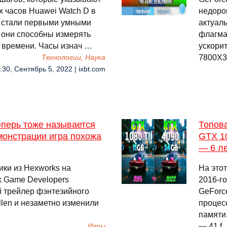
 часов Huawei Watch D в
недоро
D стали первыми умными
актуал
 они способны измерять
флагма
 времени. Часы изнач …
ускори
7800X3
Технологии, Наука
:30, Сентябрь 5, 2022 | ixbt.com
теперь тоже называется
Топов
демонстрации игра похожа
GTX 10
— 6 л
ики из Hexworks на
На это
ах Game Developers
2016-г
й трейлер фэнтезийного
GeForc
allen и незаметно изменили
процесс
памяти
— 41 f
Игры