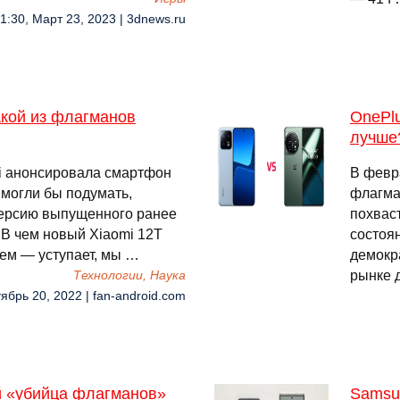
1:30, Март 23, 2023 | 3dnews.ru
какой из флагманов
OnePlu
лучше
i анонсировала смартфон
В февр
е могли бы подумать,
флагма
версию выпущенного ранее
похвас
. В чем новый Xiaomi 12T
состоя
 чем — уступает, мы …
демокр
рынке 
Технологии, Наука
тябрь 20, 2022 | fan-android.com
ий «убийца флагманов»
Samsu