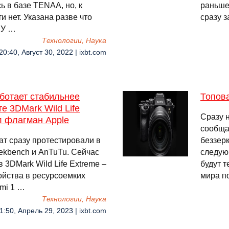
ь в базе TENAA, но, к
раньше 
и нет. Указана разве что
сразу 
 У …
Технологии, Наука
20:40, Август 30, 2022 | ixbt.com
аботает стабильнее
Топова
те 3DMark Wild Life
Сразу 
л флагман Apple
сообща
ат сразу протестировали в
беззерк
ekbench и AnTuTu. Сейчас
следую
 3DMark Wild Life Extreme –
будут 
ойства в ресурсоемких
мира п
omi 1 …
Технологии, Наука
1:50, Апрель 29, 2023 | ixbt.com