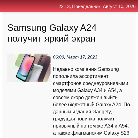
22:13, Понедельник, Август 10, 2026
Главная
Контакт
Поиск
RSS
Samsung Galaxy A24
получит яркий экран
06:00, Март 17, 2023
Недавно компания Samsung
пополнила ассортимент
смартфонов среднеуровневыми
моделями Galaxy A34 и A54, а
совсем скоро должен выйти
более бюджетный Galaxy A24. По
данным издания Gadgety,
грядущая новинка получит
привычный по тем же A34 и A54,
а также флагманским Galaxy S23