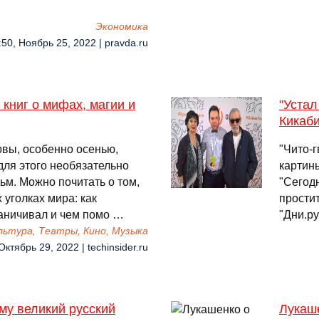
Экономика
:50, Ноябрь 25, 2022 | pravda.ru
книг о мифах, магии и
"Устал
Кикаби
рвы, особенно осенью,
"Чито-г
 для этого необязательно
картин
ьм. Можно почитать о том,
"Сегод
 уголках мира: как
простит
раничивал и чем помо …
"Дни.р
льтура, Театры, Кино, Музыка
Октябрь 29, 2022 | techinsider.ru
му великий русский
Лукаш