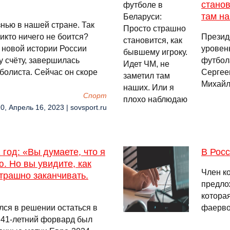
станов
там н
нью в нашей стране. Так
никто ничего не боится?
Презид
в новой истории России
уровен
 счёту, завершилась
футбол
болиста. Сейчас он скоре
Сергее
Михайло
Спорт
0, Апрель 16, 2023 | sovsport.ru
 год: «Вы думаете, что я
В Росс
ю. Но вы увидите, как
Член к
страшно заканчивать.
предло
которая
лся в решении остаться в
фаерво
 41-летний форвард был