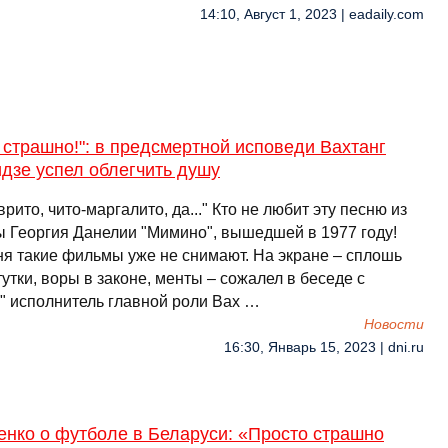
14:10, Август 1, 2023 | eadaily.com
 страшно!": в предсмертной исповеди Вахтанг
дзе успел облегчить душу
врито, чито-маргалито, да..." Кто не любит эту песню из
ы Георгия Данелии "Мимино", вышедшей в 1977 году!
ня такие фильмы уже не снимают. На экране – сплошь
утки, воры в законе, менты – сожалел в беседе с
у" исполнитель главной роли Вах …
Новости
16:30, Январь 15, 2023 | dni.ru
енко о футболе в Беларуси: «Просто страшно