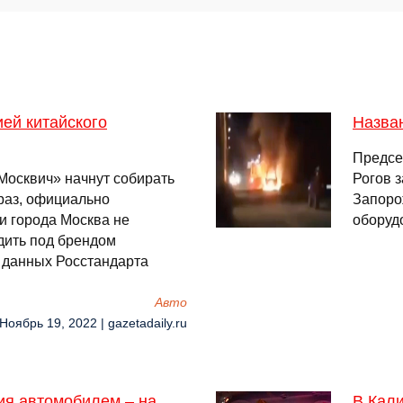
ей китайского
Назва
Предсе
«Москвич» начнут собирать
Рогов 
раз, официально
Запоро
и города Москва не
оборудо
дить под брендом
е данных Росстандарта
Авто
 Ноябрь 19, 2022 | gazetadaily.ru
ия автомобилем – на
В Кал