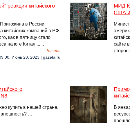
й" реакции китайского
МИД К
США из
 Пригожина в России
Минист
а китайских компаний в РФ.
америка
го, как в пятницу стало
китайс
са на юге Китая ... …
сайте 
сторона
Бизнес
09:00, Июнь 28, 2023 | gazeta.ru
итайского
Примо
GN8
китайс
но купить в нашей стране.
В янва
о внешность? …
ресурс
прошло