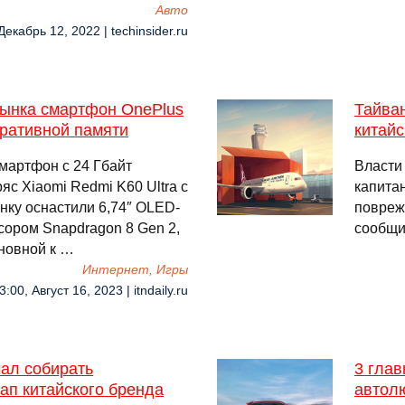
Авто
Декабрь 12, 2022 | techinsider.ru
рынка смартфон OnePlus
Тайва
еративной памяти
китайс
смартфон с 24 Гбайт
Власти
яс Xiaomi Redmi K60 Ultra с
капита
нку оснастили 6,74″ OLED-
повреж
сором Snapdragon 8 Gen 2,
сообщи
новной к …
Интернет, Игры
3:00, Август 16, 2023 | itndaily.ru
ал собирать
3 глав
ап китайского бренда
автолю