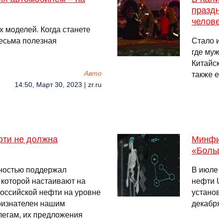
праздн
челов
 моделей. Когда станете
весьма полезная
Стало 
где му
Китайск
Авто
также 
14:50, Март 30, 2023 | zr.ru
фти не должна
Минфи
«Боль
ностью поддержал
В июле
 которой настаивают на
нефти 
оссийской нефти на уровне
устано
признателен нашим
декабр
легам, их предложения