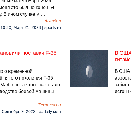
очные матчи Евро-2024. –
меня это был не конец. Я
у. В ином случае м …
Футбол
19:30, Март 21, 2023 | sports.ru
ановили поставки F-35
В США
китайс
о о временной
В США 
й пятого поколения F-35
аэроста
artin после того, как стало
займет
изводстве боевой машины
источни
Технологии
, Сентябрь 9, 2022 | eadaily.com