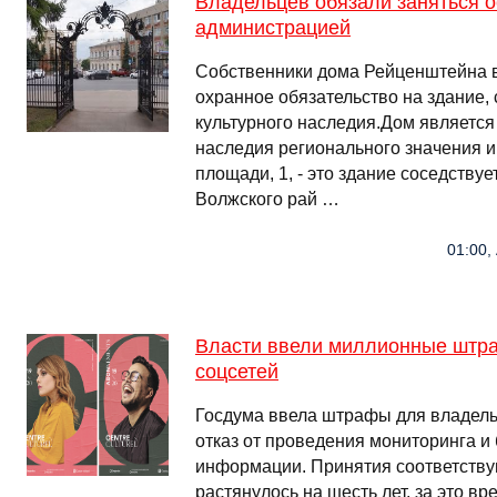
Владельцев обязали заняться о
администрацией
Собственники дома Рейценштейна 
охранное обязательство на здание,
культурного наследия.Дом является
наследия регионального значения и
площади, 1, - это здание соседству
Волжского рай …
01:00,
Власти ввели миллионные штр
соцсетей
Госдума ввела штрафы для владель
отказ от проведения мониторинга и
информации. Принятия соответств
растянулось на шесть лет, за это в