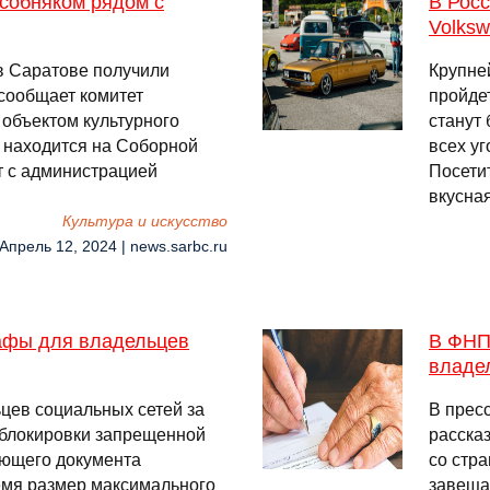
собняком рядом с
В Рос
Volks
в Саратове получили
Крупне
 сообщает комитет
пройде
 объектом культурного
станут
 находится на Соборной
всех у
ет с администрацией
Посети
вкусна
Культура и искусство
 Апрель 12, 2024 | news.sarbc.ru
афы для владельцев
В ФНП
владе
цев социальных сетей за
В прес
 блокировки запрещенной
расска
ующего документа
со стр
ремя размер максимального
завеща