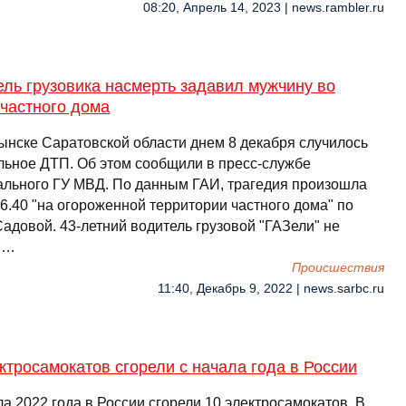
08:20, Апрель 14, 2023 | news.rambler.ru
ль грузовика насмерть задавил мужчину во
частного дома
ынске Саратовской области днем 8 декабря случилось
льное ДТП. Об этом сообщили в пресс-службе
ального ГУ МВД. По данным ГАИ, трагедия произошла
6.40 "на огороженной территории частного дома" по
адовой. 43-летний водитель грузовой "ГАЗели" не
 …
Происшествия
11:40, Декабрь 9, 2022 | news.sarbc.ru
ктросамокатов сгорели с начала года в России
а 2022 года в России сгорели 10 электросамокатов. В