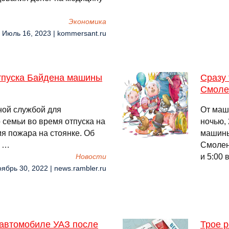
Экономика
, Июль 16, 2023 | kommersant.ru
тпуска Байдена машины
Сразу 
Смоле
ной службой для
От маш
семьи во время отпуска на
ночью, 
мя пожара на стоянке. Об
машины
. …
Смолен
и 5:00 
Новости
оябрь 30, 2022 | news.rambler.ru
 автомобиле УАЗ после
Трое р