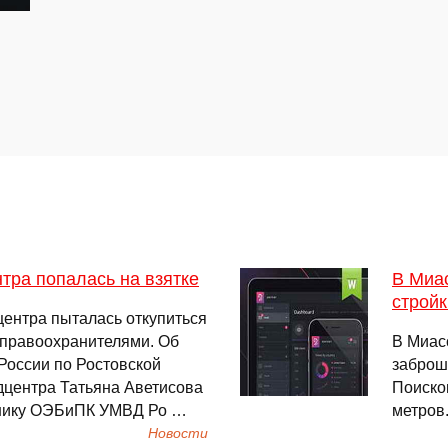
тра попалась на взятке
В Миа
стройк
центра пыталась откупиться
 правоохранителями. Об
В Миасс
России по Ростовской
заброш
дцентра Татьяна Аветисова
Поиско
уднику ОЭБиПК УМВД Ро …
метров
Новости