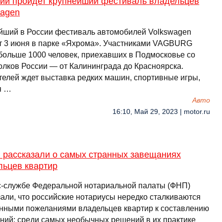
сии пройдет крупнейший фестиваль владельцев
wagen
йший в России фестиваль автомобилей Volkswagen
т 3 июня в парке «Яхрома». Участниками VAGBURG
 больше 1000 человек, приехавших в Подмосковье со
голков России — от Калининграда до Красноярска.
телей ждет выставка редких машин, спортивные игры,
я …
Авто
16:10, Май 29, 2023 | motor.ru
 рассказали о самых странных завещаниях
льцев квартир
с-службе Федеральной нотариальной палаты (ФНП)
зали, что российские нотариусы нередко сталкиваются
анными пожеланиями владельцев квартир к составлению
ний: среди самых необычных решений в их практике