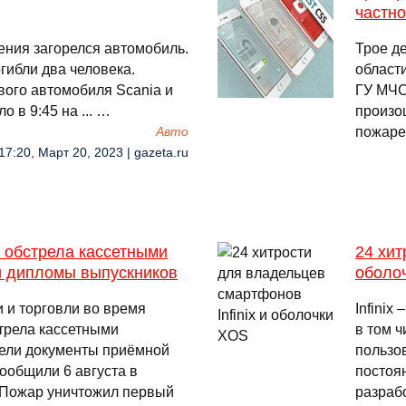
частн
ения загорелся автомобиль.
Трое д
гибли два человека.
области
вого автомобиля Scania и
ГУ МЧС
 в 9:45 на ... …
произо
пожаре
Авто
17:20, Март 20, 2023 | gazeta.ru
 обстрела кассетными
24 хит
и дипломы выпускников
оболо
 и торговли во время
Infinix
трела кассетными
в том 
рели документы приёмной
пользо
ообщили 6 августа в
постоя
.Пожар уничтожил первый
разраб