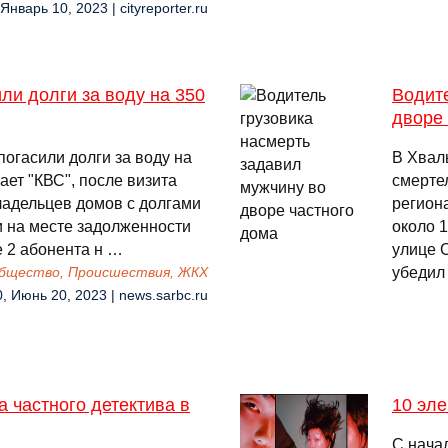
 Январь 10, 2023 | cityreporter.ru
ли долги за воду на 350
Водите
дворе 
огасили долги за воду на
В Хвал
ает "КВС", после визита
смерте
ладельцев домов с долгами
регион
и на месте задолженности
около 1
 2 абонента н …
улице С
убедил
бщество, Происшествия, ЖКХ
0, Июнь 20, 2023 | news.sarbc.ru
а частного детектива в
10 эле
С начал