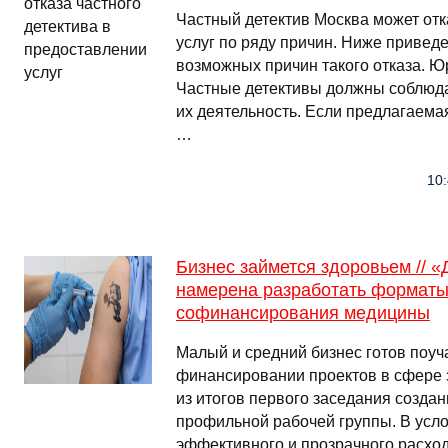
Частный детектив Москва может отк
услуг по ряду причин. Ниже привед
возможных причин такого отказа. Ю
Частные детективы должны соблюда
их деятельность. Если предлагаема
…
10:
Бизнес займется здоровьем // 
намерена разработать форматы
софинансирования медицины
Малый и средний бизнес готов поуч
финансировании проектов в сфере 
из итогов первого заседания созда
профильной рабочей группы. В усло
эффективного и прозрачного расхо