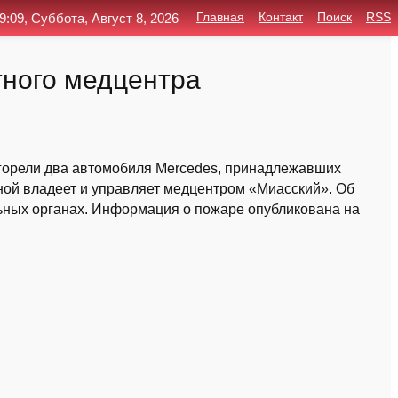
9:09, Суббота, Август 8, 2026
Главная
Контакт
Поиск
RSS
тного медцентра
сгорели два автомобиля Mercedes, принадлежавших
ной владеет и управляет медцентром «Миасский». Об
ьных органах. Информация о пожаре опубликована на