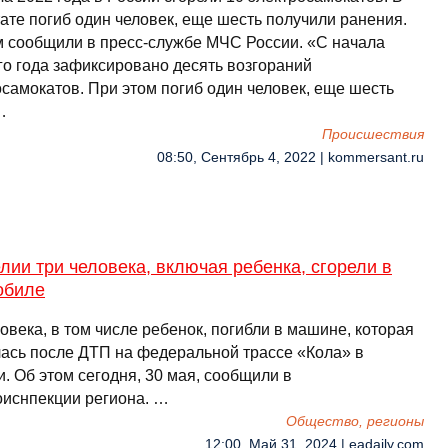
ате погиб один человек, еще шесть получили ранения.
м сообщили в пресс-службе МЧС России. «С начала
го года зафиксировано десять возгораний
осамокатов. При этом погиб один человек, еще шесть
…
Происшествия
08:50, Сентябрь 4, 2022 | kommersant.ru
лии три человека, включая ребенка, сгорели в
обиле
овека, в том числе ребенок, погибли в машине, которая
лась после ДТП на федеральной трассе «Кола» в
. Об этом сегодня, 30 мая, сообщили в
оиснпекции региона. …
Общество, регионы
12:00, Май 31, 2024 | eadaily.com