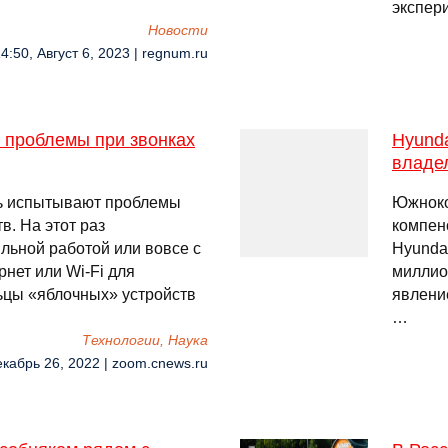
экспер
Новости
4:50, Август 6, 2023 | regnum.ru
 проблемы при звонках
Hyunda
владе
вь испытывают проблемы
Южноко
в. На этот раз
компен
ильной работой или вовсе с
Hyunda
нет или Wi-Fi для
миллио
ьцы «яблочных» устройств
явлени
…
Технологии, Наука
екабрь 26, 2022 | zoom.cnews.ru