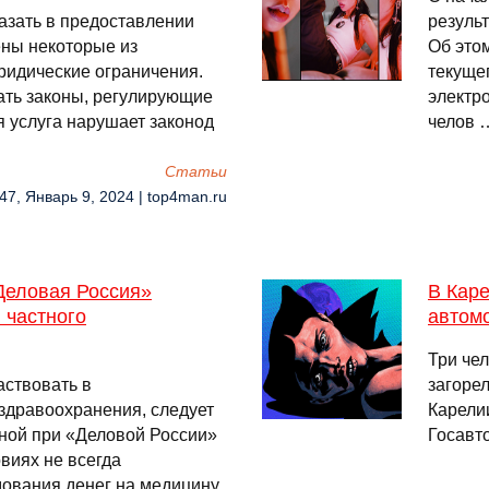
азать в предоставлении
результ
ены некоторые из
Об это
ридические ограничения.
текуще
ть законы, регулирующие
электр
я услуга нарушает законод
челов 
Cтатьи
47, Январь 9, 2024 | top4man.ru
«Деловая Россия»
В Каре
 частного
автом
Три чел
аствовать в
загоре
здравоохранения, следует
Карелии
нной при «Деловой России»
Госавт
виях не всегда
дования денег на медицину