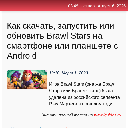
03:49, Четверг, Август 6, 2026
Главная
Контакт
Поиск
RSS
Как скачать, запустить или
обновить Brawl Stars на
смартфоне или планшете с
Android
19:10, Март 1, 2023
Игра Brawl Stars (она же Браул
Старз или Бравл Старс) была
удалена из российского сегмента
Play Маркета в прошлом году....
Читать полный текст на
www.iguides.ru