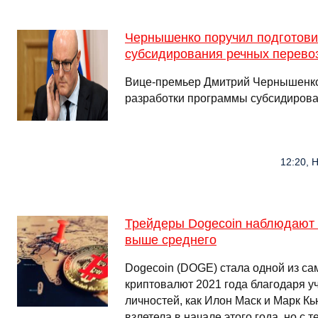
Чернышенко поручил подготови
субсидирования речных перевоз
Вице-премьер Дмитрий Чернышенко
разработки программы субсидиро
12:20, 
Трейдеры Dogecoin наблюдают 
выше среднего
Dogecoin (DOGE) стала одной из с
криптовалют 2021 года благодаря у
личностей, как Илон Маск и Марк Кь
взлетела в начале этого года, но с 