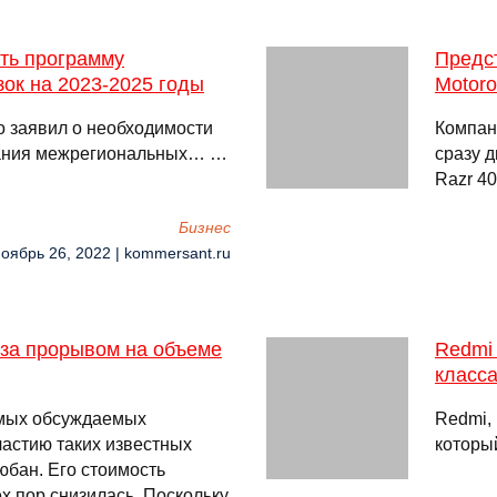
ть программу
Предс
ок на 2023-2025 годы
Motoro
 заявил о необходимости
Компан
вания межрегиональных… …
сразу 
Razr 40
Бизнес
Ноябрь 26, 2022 | kommersant.ru
за прорывом на объеме
Redmi 
класс
амых обсуждаемых
Redmi,
частию таких известных
которы
юбан. Его стоимость
тех пор снизилась. Поскольку