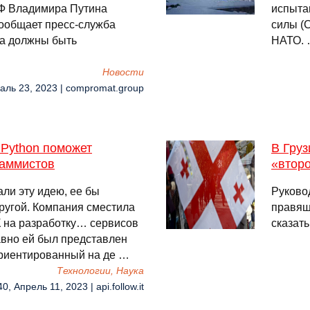
РФ Владимира Путина
испыта
ообщает пресс-служба
силы (
та должны быть
НАТО.
Новости
аль 23, 2023 | compromat.group
 Python поможет
В Груз
раммистов
«второ
али эту идею, ее бы
Руково
ругой. Компания сместила
правящ
К на разработку… сервисов
сказать
авно ей был представлен
ориентированный на де …
Технологии, Наука
40, Апрель 11, 2023 | api.follow.it