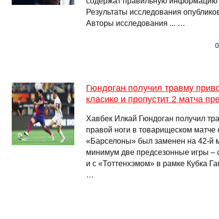
содержат правильную информацию п
Результаты исследования опубликов
Авторы исследования ... …
0
Гюндоган получил травму при
класико и пропустит 2 матча пр
Хавбек Илкай Гюндоган получил т
правой ноги в товарищеском матче с
«Барселоны» был заменен на 42-й м
минимум две предсезонные игры – 
и с «Тоттенхэмом» в рамке Кубка Га
…