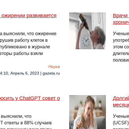
и ожирении развивается
Врачи 
хрони
а выяснили, что ожирение
Ученые
рушив работу клеток в
употре
опубликовано в журнале
этом с
 Авторы работы взяли
длител
половин
Наука
4:10, Апрель 6, 2023 | gazeta.ru
осить у ChatGPT совет о
Долги
месяц
 выяснили, что
Ученые
T ответы в 88% случаев
(UCSF)