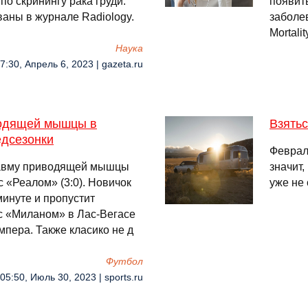
о скринингу рака груди.
появит
аны в журнале Radiology.
заболе
Mortali
Наука
7:30, Апрель 6, 2023 | gazeta.ru
водящей мышцы в
Взятьс
едсезонки
Февраль
равму приводящей мышцы
значит,
 «Реалом» (3:0). Новичок
уже не
инуте и пропустит
с «Миланом» в Лас-Вегасе
мпера. Также класико не д
Футбол
05:50, Июль 30, 2023 | sports.ru