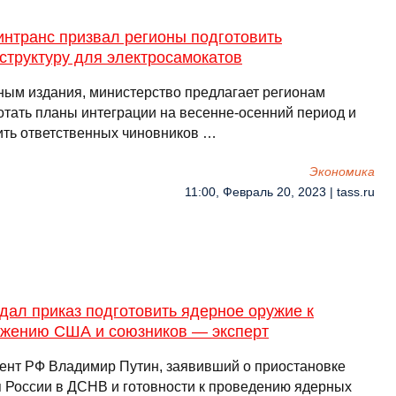
интранс призвал регионы подготовить
структуру для электросамокатов
ным издания, министерство предлагает регионам
отать планы интеграции на весенне-осенний период и
ить ответственных чиновников …
Экономика
11:00, Февраль 20, 2023 | tass.ru
дал приказ подготовить ядерное оружие к
ожению США и союзников — эксперт
ент РФ Владимир Путин, заявивший о приостановке
я России в ДСНВ и готовности к проведению ядерных