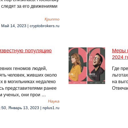
 следят за его движениями
Крипто
 Май 14, 2023 | cryptobrokers.ru
известную популяцию
Меры г
2024 г
евних геномов людей,
Где пр
ять человек, живших около
льготах
х в могильниках недалеко
на выг
ись представителями ранее
Отвеча
м ученых, они прои …
Наука
:50, Январь 13, 2023 | nplus1.ru