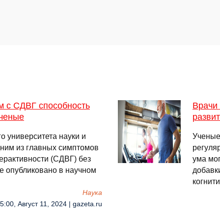
 с СДВГ способность
Врачи
ученые
разви
о университета науки и
Ученые
дним из главных симптомов
регуля
ерактивности (СДВГ) без
ума мо
е опубликовано в научном
добавк
когнити
Наука
5:00, Август 11, 2024 | gazeta.ru