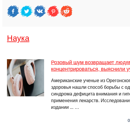
Наука
Розовый шум возвращает людям
концентрироваться, выяснили 
Американские ученые из Орегонског
здоровья нашли способ борьбы с о
синдрома дефицита внимания и гип
применения лекарств. Исследовани
издании ... …
0