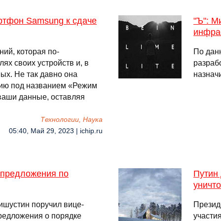
ртфон Samsung к сдаче
"Ъ": М
инфра
ий, которая по-
По дан
ях своих устройств и, в
разраб
ых. Не так давно она
назнач
цию под названием «Режим
ваши данные, оставляя
Технологии, Наука
05:40, Май 29, 2023 | ichip.ru
 предложения по
Путин 
уничт
шустин поручил вице-
Презид
предложения о порядке
участи