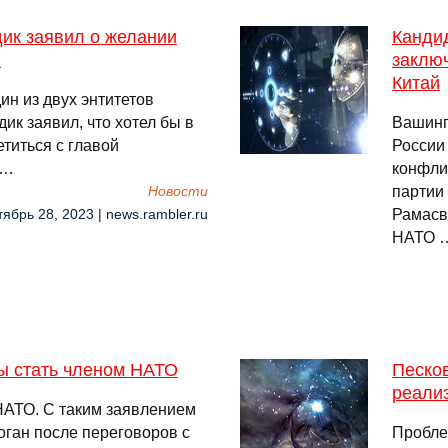
ик заявил о желании
Канди
и
заклю
Китай
ин из двух энтитетов
ик заявил, что хотел бы в
Вашинг
титься с главой
России
 …
конфли
партии
Новости
Рамасв
тябрь 28, 2023 | news.rambler.ru
НАТО 
ы стать членом НАТО
Песко
реали
НАТО. С таким заявлением
оган после переговоров с
Пробле