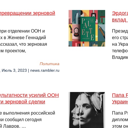
 превращении зерновой
Эрдога
вклад 
при отделении ООН и
Презид
х в Женеве Геннадий
его ст
ссказал, что зерновая
на Укра
ым проектом,
телефо
Владим
Политика
, Июль 3, 2023 | news.rambler.ru
ультатности усилий ООН
Папа Р
и зерновой сделки
Украи
се выполнения российской
Папа Р
ки сообщил сегодня
диплом
й Лавров. …
этом о