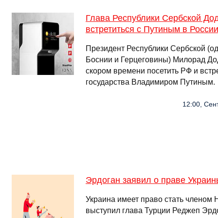
Глава Республики Сербской Дод
встретиться с Путиным в Росси
Президент Республики Сербской (од
Боснии и Герцеговины) Милорад Дод
скором времени посетить РФ и встре
государства Владимиром Путиным.
12:00, Сен
Эрдоган заявил о праве Украин
Украина имеет право стать членом 
выступил глава Турции Реджеп Эрд