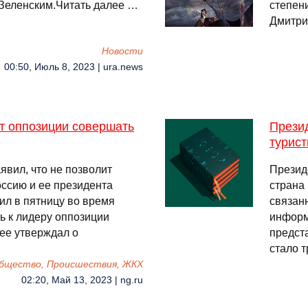
Зеленским.Читать далее …
степен
Дмитри
Новости
00:50, Июль 8, 2023 | ura.news
ит оппозиции совершать
Презид
турис
явил, что не позволит
Презид
ссию и ее президента
страна
ил в пятницу во время
связан
ь к лидеру оппозиции
информ
ее утверждал о
предст
стало 
бщество, Происшествия, ЖКХ
02:20, Май 13, 2023 | ng.ru