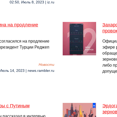
02:50, Июль 8, 2023 | iz.ru
ина на продление
Захаро
провок
согласился на продление
Официа
президент Турции Реджеп
эфире 
обраще
зерново
Новости
либо п
 Июль 14, 2023 | news.rambler.ru
допущ
ры с Путиным
Эрдога
зерно
н рассказал в интервью