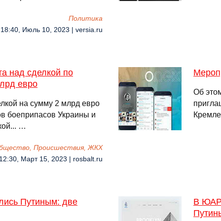
Политика
18:40, Июль 10, 2023 | versia.ru
та над сделкой по
Мероп
млрд евро
Об это
лкой на сумму 2 млрд евро
пригла
ов боеприпасов Украины и
Кремле 
кой... …
бщество, Происшествия, ЖКХ
12:30, Март 15, 2023 | rosbalt.ru
лись Путиным: две
В ЮАР
Путин