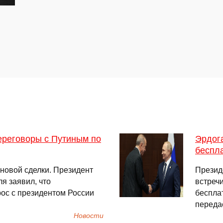
ереговоры с Путиным по
Эрдога
беспл
новой сделки. Президент
Презид
я заявил, что
встреч
ос с президентом России
беспла
передае
Новости