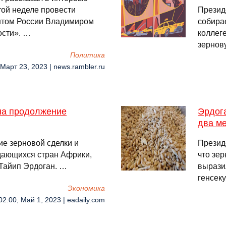
той неделе провести
Презид
нтом России Владимиром
собира
ости». …
коллег
зернов
Политика
 Март 23, 2023 | news.rambler.ru
 на продолжение
Эрдог
два м
е зерновой сделки и
Презид
дающихся стран Африки,
что зер
 Тайип Эрдоган. …
вырази
генсек
Экономика
02:00, Май 1, 2023 | eadaily.com