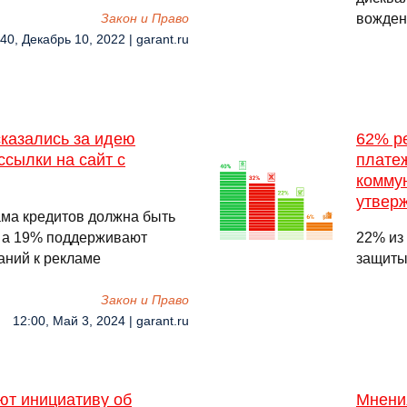
вожден
Закон и Право
40, Декабрь 10, 2022 | garant.ru
казались за идею
62% р
ссылки на сайт с
плате
комму
утвер
ама кредитов должна быть
, а 19% поддерживают
22% из 
аний к рекламе
защиты
Закон и Право
12:00, Май 3, 2024 | garant.ru
т инициативу об
Мнени