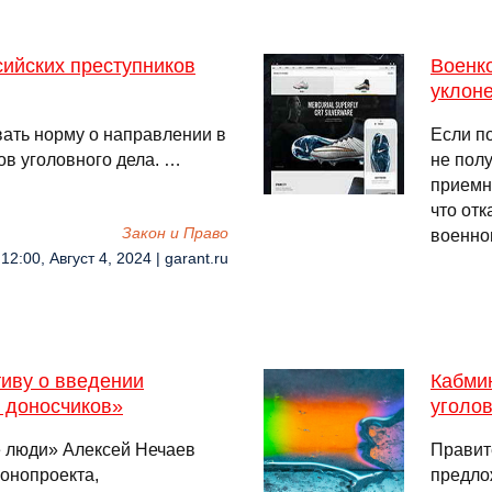
ийских преступников
Военко
уклон
вать норму о направлении в
Если по
ов уголовного дела. …
не полу
приемн
что отк
Закон и Право
военно
12:00, Август 4, 2024 | garant.ru
иву о введении
Кабми
 доносчиков»
уголов
 люди» Алексей Нечаев
Правит
конопроекта,
предло