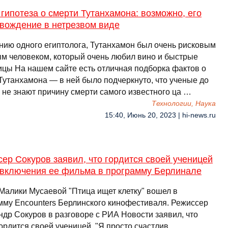
гипотеза о смерти Тутанхамона: возможно, его
 вождение в нетрезвом виде
нию одного египтолога, Тутанхамон был очень рисковым
м человеком, который очень любил вино и быстрые
ицы На нашем сайте есть отличная подборка фактов о
Тутанхамона — в ней было подчеркнуто, что ученые до
 не знают причину смерти самого известного ца …
Технологии, Наука
15:40, Июнь 20, 2023 | hi-news.ru
ер Сокуров заявил, что гордится своей ученицей
 включения ее фильма в программу Берлинале
Малики Мусаевой "Птица ищет клетку" вошел в
мму Encounters Берлинского кинофестиваля. Режиссер
ндр Сокуров в разговоре с РИА Новости заявил, что
ордится своей ученицей. "Я просто счастлив. ... …