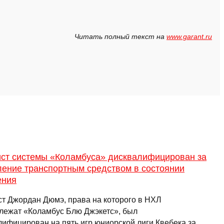
Читать полный текст на
www.garant.ru
ист системы «Коламбуса» дисквалифицирован за
ление транспортным средством в состоянии
ения
ст Джордан Дюмэ, права на которого в НХЛ
лежат «Коламбус Блю Джэкетс», был
лифицирован на пять игр юниорской лиги Квебека за