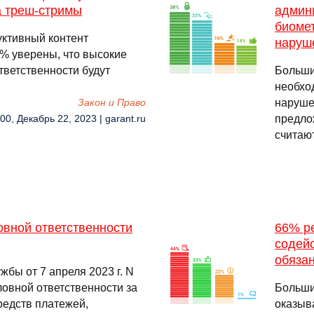
а треш-стримы
админ
биоме
руктивный контент
наруш
4% уверены, что высокие
тветственности будут
Больши
необхо
наруше
Закон и Право
предло
00, Декабрь 22, 2023 | garant.ru
считаю
овной ответственности
66% ре
содей
обяза
бы от 7 апреля 2023 г. N
овной ответственности за
Большин
едств платежей,
оказыв