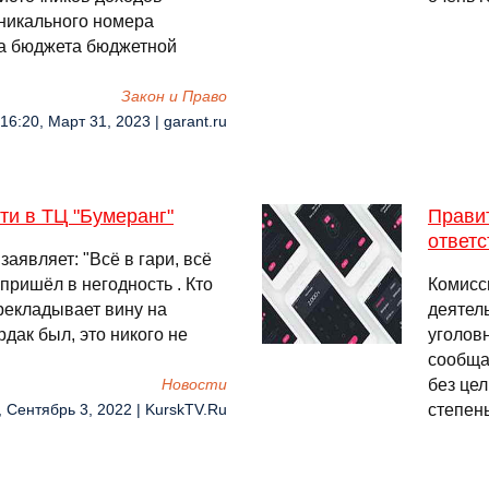
уникального номера
да бюджета бюджетной
Закон и Право
16:20, Март 31, 2023 | garant.ru
и в ТЦ "Бумеранг"
Прави
ответс
аявляет: "Всё в гари, всё
 пришёл в негодность . Кто
Комисс
рекладывает вину на
деятел
рдак был, это никого не
уголов
сообща
без це
Новости
степен
, Сентябрь 3, 2022 | KurskTV.Ru