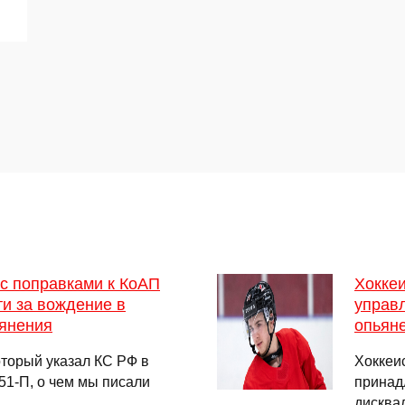
 с поправками к КоАП
Хокке
и за вождение в
управ
ьянения
опьян
оторый указал КС РФ в
Хоккеи
1-П, о чем мы писали
принад
дисква