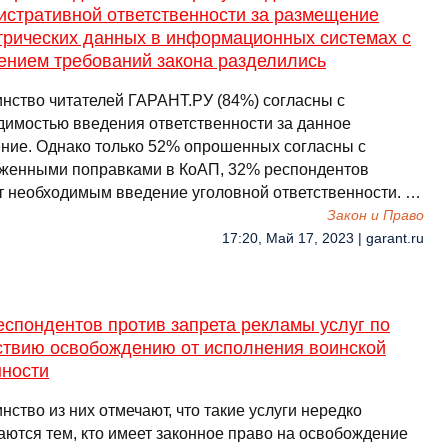
истративной ответственности за размещение
трических данных в информационных системах с
ением требований закона разделились
нство читателей ГАРАНТ.РУ (84%) согласны с
димостью введения ответственности за данное
ние. Однако только 52% опрошенных согласны с
женными поправками в КоАП, 32% респондентов
т необходимым введение уголовной ответственности. …
Закон и Право
17:20, Май 17, 2023 | garant.ru
спондентов против запрета рекламы услуг по
ствию освобождению от исполнения воинской
нности
ство из них отмечают, что такие услуги нередко
аются тем, кто имеет законное право на освобождение