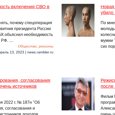
ость включения СВО в
Новая 
убило
нять, почему спецоперация
По мне
оветник президента России
молоды
БК объяснил необходимость
колесн
и РФ. …
мумии 
сих пор
Общество, регионы
прель 13, 2023 | news.rambler.ru
рования, согласования
Режисс
ечень источников
после
Фильм 
я 2022 г. № 187н "Об
програ
, согласования и
Алекса
источников доходов
очень г