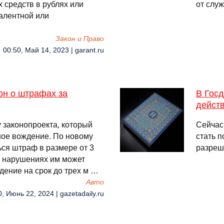
 средств в рублях или
от слу
алентной или
Закон и Право
00:50, Май 14, 2023 | garant.ru
он о штрафах за
В Госд
дейст
 законопроекта, который
Сейчас
ное вождение. По новому
стать 
ься штраф в размере от 3
разреш
х нарушениях им может
ение на срок до трех м …
Авто
0, Июнь 22, 2024 | gazetadaily.ru