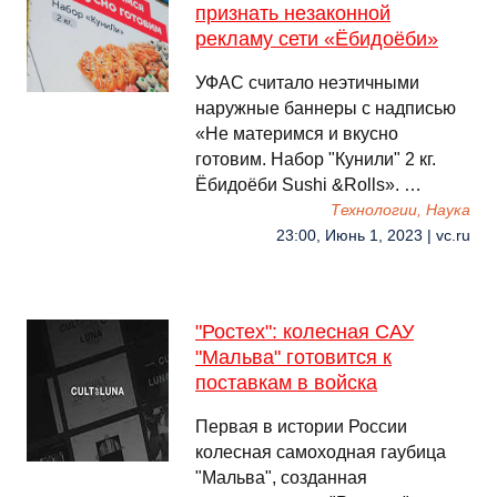
признать незаконной
рекламу сети «Ёбидоёби»
УФАС считало неэтичными
наружные баннеры с надписью
«Не материмся и вкусно
готовим. Набор "Кунили" 2 кг.
Ёбидоёби Sushi &Rolls». …
Технологии, Наука
23:00, Июнь 1, 2023 | vc.ru
"Ростех": колесная САУ
"Мальва" готовится к
поставкам в войска
Первая в истории России
колесная самоходная гаубица
"Мальва", созданная