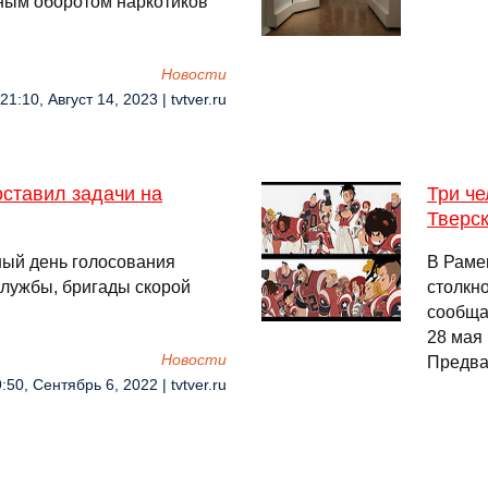
нным оборотом наркотиков
Новости
21:10, Август 14, 2023 | tvtver.ru
оставил задачи на
Три че
Тверск
ый день голосования
В Раме
лужбы, бригады скорой
столкн
сообща
28 мая 
Новости
Предва
:50, Сентябрь 6, 2022 | tvtver.ru