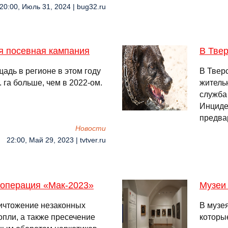
20:00, Июль 31, 2024 | bug32.ru
я посевная кампания
В Твер
адь в регионе в этом году
В Твер
с. га больше, чем в 2022-ом.
житель
служба
Инциде
предва
Новости
22:00, Май 29, 2023 | tvtver.ru
 операция «Мак-2023»
Музеи
ичтожение незаконных
В музе
опли, а также пресечение
которы