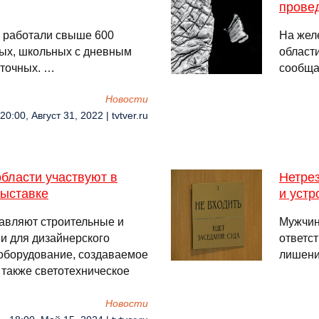
прове
 работали свыше 600
На жел
ных, школьных с дневным
област
аточных. …
сообща
Новости
20:00, Август 31, 2022 | tvtver.ru
бласти участвуют в
Нетрез
ыставке
и уст
тавляют строительные и
Мужчин
и для дизайнерского
ответс
оборудование, создаваемое
лишени
 также светотехническое
Новости