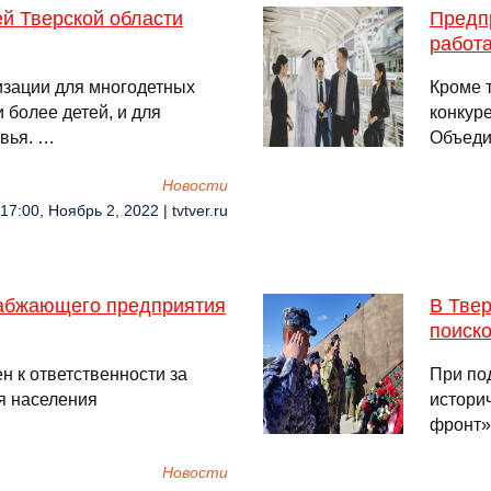
й Тверской области
Предпр
работ
зации для многодетных
Кроме 
 более детей, и для
конкур
овья. …
Объеди
Новости
17:00, Ноябрь 2, 2022 | tvtver.ru
абжающего предприятия
В Тве
поиск
н к ответственности за
При по
я населения
истори
фронт»
Новости