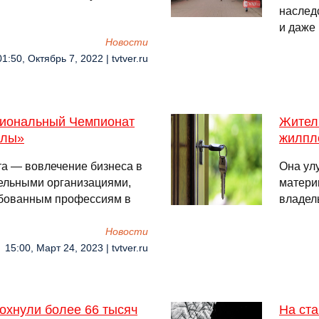
наслед
и даже
Новости
01:50, Октябрь 7, 2022 | tvtver.ru
егиональный Чемпионат
Жител
алы»
жилпл
та — вовлечение бизнеса в
Она ул
ельными организациями,
материн
ебованным профессиям в
владел
Новости
15:00, Март 24, 2023 | tvtver.ru
дохнули более 66 тысяч
На ста