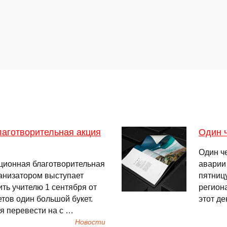
лаготворительная акция
Один ч
Один ч
иционная благотворительная
аварии
ганизатором выступает
пятницу
ть учителю 1 сентября от
регион
етов один большой букет.
этот д
я перевести на с …
Новости