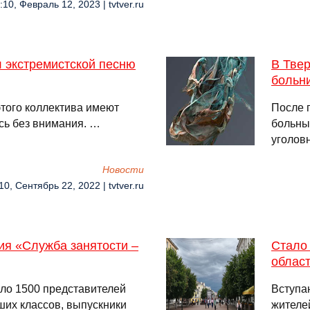
:10, Февраль 12, 2023 | tvtver.ru
л экстремистской песню
В Твер
больн
 этого коллектива имеют
После 
сь без внимания. …
больны
уголов
Новости
10, Сентябрь 22, 2022 | tvtver.ru
ия «Служба занятости –
Стало 
област
оло 1500 представителей
Вступа
ших классов, выпускники
жителе