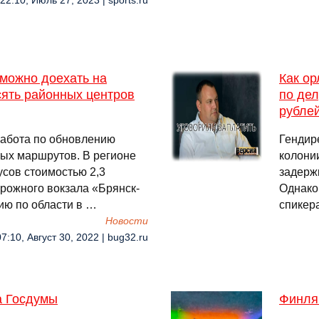
22:10, Июль 27, 2023 | sports.ru
можно доехать на
Как ор
сять районных центров
по дел
рубле
работа по обновлению
Гендире
вых маршрутов. В регионе
колони
усов стоимостью 2,3
задерж
орожного вокзала «Брянск-
Однако 
ю по области в …
спикера
Новости
07:10, Август 30, 2022 | bug32.ru
а Госдумы
Финля