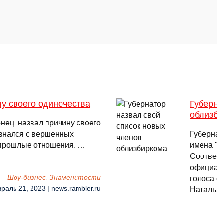
у своего одиночества
Губерн
облиз
нец, назвал причину своего
изнался с вершенных
Губерн
о прошлые отношения. …
имена 
Соотве
официа
Шоу-бизнес, Знаменитости
голоса
враль 21, 2023 | news.rambler.ru
Наталь