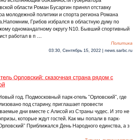
но исполняющий обязанности губернатора
вской области Роман Бусаргин принял отставку
ра молодежной политики и спорта региона Романа
а.Напомним, Грибов избрался в областную думу по
кому одномандатному округу N10. Бывший спортивный
ист работал в п …
Политика
03:30, Сентябрь 15, 2022 | news.sarbc.ru
тель Орловский: сказочная страна рядом с
ой
Новый год. Подмосковный парк-отель "Орловский", где
илизовано под старину, приглашает провести
ваемые дни вместе с Алисой из Страны чудес. И это не
призы, которые ждут гостей. Как мы попали в парк-
"Орловский" Приближался День Народного единства, а з