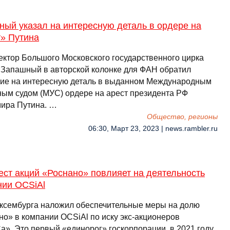
ый указал на интересную деталь в ордере на
т» Путина
ектор Большого Московского государственного цирка
 Запашный в авторской колонке для ФАН обратил
ие на интересную деталь в выданном Международным
ным судом (МУС) ордере на арест президента РФ
ира Путина. …
Общество, регионы
06:30, Март 23, 2023 | news.rambler.ru
ест акций «Роснано» повлияет на деятельность
нии OCSiAl
ксембурга наложил обеспечительные меры на долю
но» в компании OCSiAl по иску экс-акционеров
». Это первый «единорог» госкорпорации, в 2021 году