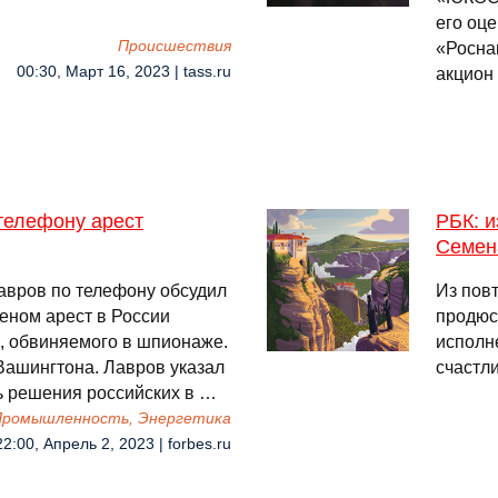
его оце
Происшествия
«Росна
00:30, Март 16, 2023 | tass.ru
акцион
телефону арест
РБК: 
Семен
авров по телефону обсудил
Из пов
еном арест в России
продюс
, обвиняемого в шпионаже.
исполн
Вашингтона. Лавров указал
счастл
ь решения российских в …
 Промышленность, Энергетика
22:00, Апрель 2, 2023 | forbes.ru