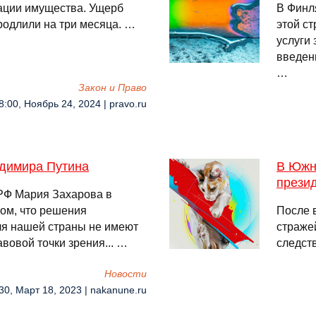
зации имущества. Ущерб
В Финл
родлили на три месяца. …
этой ст
услуги 
введен
…
Закон и Право
8:00, Ноябрь 24, 2024 | pravo.ru
димира Путина
В Южн
прези
РФ Мария Захарова в
том, что решения
После 
ля нашей страны не имеют
стражей
авовой точки зрения... …
следст
Новости
30, Март 18, 2023 | nakanune.ru