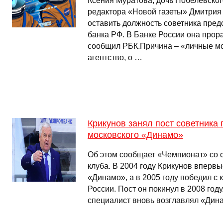
Ксения Муратова, дочь Нобелевског
редактора «Новой газеты» Дмитрия
оставить должность советника пред
банка РФ. В Банке России она прора
сообщил РБК.Причина – «личные мо
агентство, о …
Крикунов занял пост советника
московского «Динамо»
Об этом сообщает «Чемпионат» со 
клуба. В 2004 году Крикунов вперв
«Динамо», а в 2005 году победил с
России. Пост он покинул в 2008 году
специалист вновь возглавлял «Дина