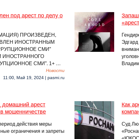
лен под арест по делу о
Запашн
«арес
МАЦИЯ) ПРОИЗВЕДЕН,
Гендир
АВЛЕН ИНОСТРАННЫМ
Эдгард
РРУПЦИОННОЕ СМИ”
вниман
И ИНОСТРАННОГО
уголов
УПЦИОННОЕ СМИ”. 1+ …
Владим
Новости
11:00, Май 19, 2024 | pasmi.ru
д домашний арест
Как ар
 в мошенничестве
компа
период действия меры
Суд Лю
ные ограничения и запреты
«Росна
«ЮКОСа