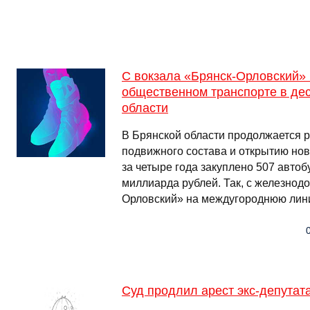
С вокзала «Брянск-Орловский» 
общественном транспорте в де
области
В Брянской области продолжается 
подвижного состава и открытию но
за четыре года закуплено 507 автоб
миллиарда рублей. Так, с железнод
Орловский» на междугороднюю лини
Суд продлил арест экс-депутат