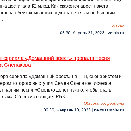
нка достигала $2 млрд. Как скажется арест пакета
но» на обеих компаниях, и достанется ли он бывшим
 …
Бизнес
05:30, Апрель 21, 2023 | versia.ru
из сериала «Домашний арест» пропала песня
а Слепакова
тора сериала «Домашний арест» на ТНТ, сценаристом и
ером которого выступил Семен Слепаков, исчезла
енная им песня «Сколько денег нужно, чтобы стать
ивым». Об этом сообщает РБК. …
Общество, регионы
06:30, Февраль 10, 2023 | news.rambler.ru