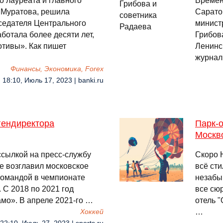
о лауреата и главного
Времен
 Муратова, решила
Сарато
седателя Центрального
минист
ботала более десяти лет,
Грибов
тивы». Как пишет
Ленинс
журнал
Финансы, Экономика, Forex
18:10, Июль 17, 2023 | banki.ru
 гендиректора
Парк-о
Москв
ссылкой на пресс-службу
Скоро 
ые возглавил московское
всё ст
 командой в чемпионате
незабы
. С 2018 по 2021 год
все сюр
мо». В апреле 2021-го …
отель 
…
Хоккей