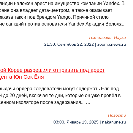
яндии наложен арест на имущество компании Yandex. В
ране она владеет дата-центром, а также оказывает
заказа такси под брендом Yango. Причиной стало
ие санкций против основателя Yandex Аркадия Воложа.
Технологии, Наука
21:30, Сентябрь 22, 2022 | zoom.cnews.ru
ой Корее разрешили отправить под арест
дента Юн Сок Ёля
выдачи ордера следователи могут содержать Ёля под
 до 20 дней, включая те дни, которые он уже провёл в
венном изоляторе после задержания... …
Новости
03:00, Январь 19, 2025 | nakanune.ru