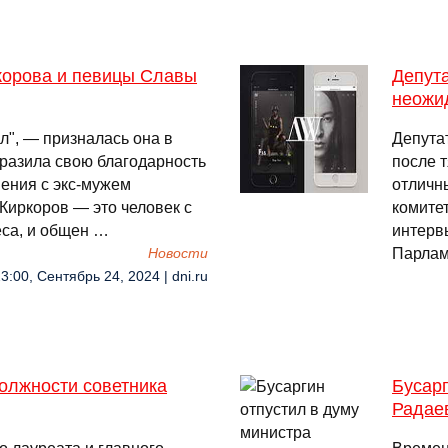
корова и певицы Славы
Депута
неожи
ал", — призналась она в
Депута
разила свою благодарность
после 
ения с экс-мужем
отличн
Киркоров — это человек с
комитет
са, и общен …
интерв
Парлам
Новости
3:00, Сентябрь 24, 2024 | dni.ru
олжности советника
Бусарг
Радае