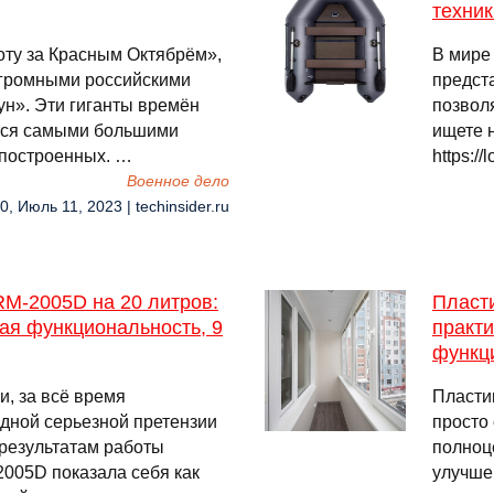
техник
оту за Красным Октябрём»,
В мире
огромными российскими
предст
н». Эти гиганты времён
позвол
ются самыми большими
ищете 
 построенных. …
https:/
Военное дело
0, Июль 11, 2023 | techinsider.ru
M-2005D на 20 литров:
Пласт
вая функциональность, 9
практ
функци
и, за всё время
Пласти
одной серьезной претензии
просто 
м результатам работы
полноц
005D показала себя как
улучше