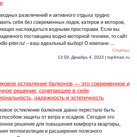
и
 водных развлечений и активного отдыха трудно
авить себя без современных лодок, катеров и моторов,
яющих наслаждаться водными просторами. Если вы
надежного поставщика водно-моторной техники, то сайт
/lodki-piter.ru/ – ваш идеальный выбор! О компани …
Cтатьи
13:59, Декабрь 4, 2023 | top4man.ru
иковое остекление балконов — это современное и
ичное решение, сочетающее в себе
ональность, надежность и эстетичность
ковое остекление балконов давно перестало быть
способом защиты от ветра и осадков. Сегодня это
енное решение для повышения комфорта квартиры,
ния теплоизоляции и расширения полезного