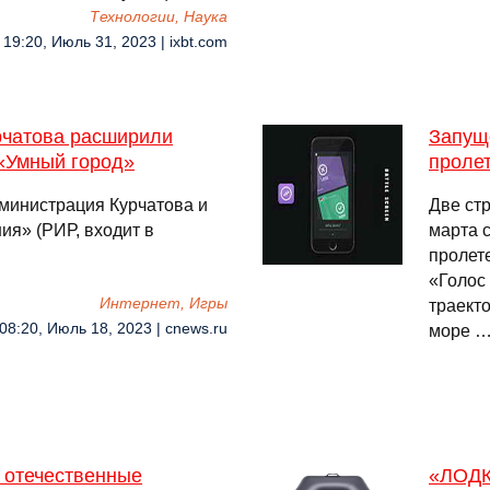
Технологии, Наука
19:20, Июль 31, 2023 | ixbt.com
рчатова расширили
Запущ
«Умный город»
проле
дминистрация Курчатова и
Две ст
я» (РИР, входит в
марта с
пролет
«Голос
Интернет, Игры
траект
08:20, Июль 18, 2023 | cnews.ru
море 
 отечественные
«ЛОДК