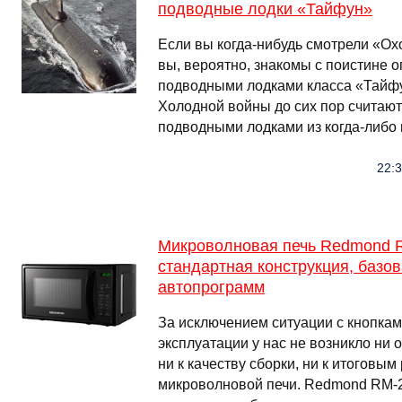
подводные лодки «Тайфун»
Если вы когда-нибудь смотрели «Ох
вы, вероятно, знакомы с поистине 
подводными лодками класса «Тайфу
Холодной вoйны до сих пор счита
подводными лодками из когда-либо
22:3
Микроволновая печь Redmond R
стандартная конструкция, базо
автопрограмм
За исключением ситуации с кнопкам
эксплуатации у нас не возникло ни 
ни к качеству сборки, ни к итоговы
микроволновой печи. Redmond RM-2