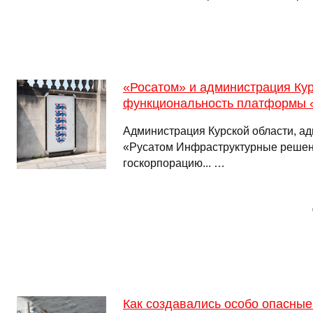
«Росатом» и администрация Ку
функциональность платформы 
Администрация Курской области, а
«Русатом Инфраструктурные решени
госкорпорацию... …
Как создавались особо опасные