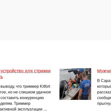
: устройство для стрижки
Мужчи
ть
В Сара
ыводу, что триммер Kitfort
которы
гое, но не слишком удачное
рассказ
т составить конкуренцию
сообщен
оделям. Триммер
прыгну
 активной эксплуатации …