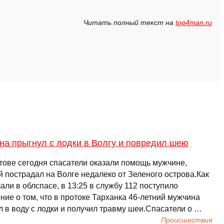
Читать полный текст на
top4man.ru
на прыгнул с лодки в Волгу и повредил шею
тове сегодня спасатели оказали помощь мужчине,
й пострадал на Волге недалеко от Зеленого острова.Как
али в облспасе, в 13:25 в службу 112 поступило
ие о том, что в протоке Тарханка 46-летний мужчина
л в воду с лодки и получил травму шеи.Спасатели о …
Происшествия