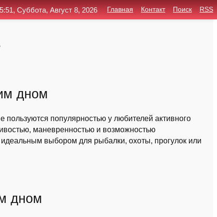
5:51, Суббота, Август 8, 2026
Главная
Контакт
Поиск
RSS
ь
ким дном
рые пользуются популярностью у любителей активного
йчивостью, маневренностью и возможностью
х идеальным выбором для рыбалки, охоты, прогулок или
м дном