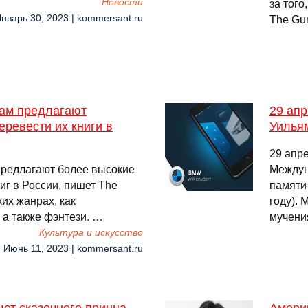
Новости
за того
Январь 30, 2023 | kommersant.ru
The Gu
рам предлагают
29 апр
еревести их книги в
Уилья
29 апр
предлагают более высокие
Междун
иг в России, пишет The
памяти
ких жанрах, как
году).
а также фэнтези. …
мучени
Культура и искусство
, Июнь 11, 2023 | kommersant.ru