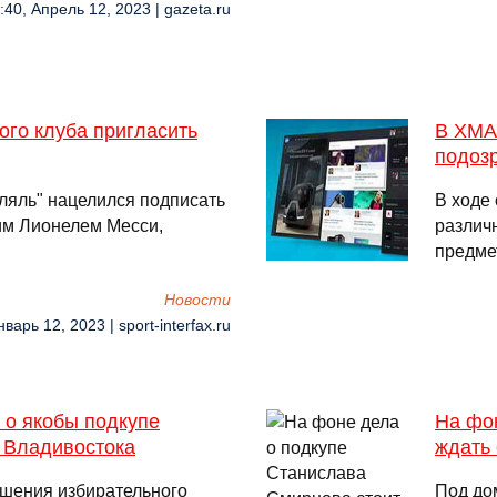
:40, Апрель 12, 2023 | gazeta.ru
го клуба пригласить
В ХМА
подоз
ляль" нацелился подписать
В ходе
им Лионелем Месси,
различ
предм
Новости
варь 12, 2023 | sport-interfax.ru
о якобы подкупе
На фо
у Владивостока
ждать
ушения избирательного
Под до