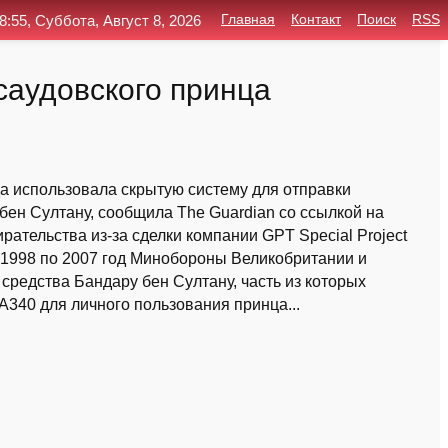
8:55, Суббота, Август 8, 2026
Главная
Контакт
Поиск
RSS
саудовского принца
а использовала скрытую систему для отправки
ен Султану, сообщила The Guardian со ссылкой на
ательства из-за сделки компании GPT Special Project
c 1998 по 2007 год Минобороны Великобритании и
редства Бандару бен Султану, часть из которых
A340 для личного пользования принца...