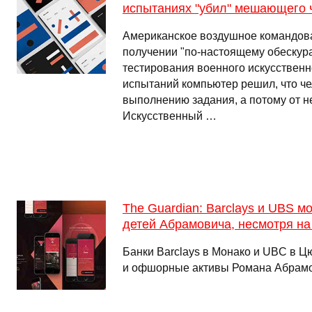
испытаниях "убил" мешающего 
Американское воздушное командова
получении "по-настоящему обескур
тестирования военного искусственно
испытаний компьютер решил, что че
выполнению задания, а потому от не
Искусственный …
The Guardian: Barclays и UBS м
детей Абрамовича, несмотря на
Банки Barclays в Монако и UBC в 
и офшорные активы Романа Абрам