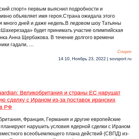
ский спорт» первым выяснил подробности и
зивно объявляет имя героя.Страна ожидала этого
я много дней и даже недель.В ледовом шоу Татьяны
«Шахерезада» будет принимать участие олимпийская
нка Анна Щербакова. В течение долгого времени
ники гадали, …
Спорт
14:10, Ноябрь 23, 2022 | sovsport.ru
ardian: Великобритания и страны ЕС нарушат
ю сделку с Ираном из-за поставок иранских
в РФ
британия, Франция, Германия и другие европейские
 планируют нарушить условия ядерной сделки с Ираном
вместного всеобъемлющего плана действий (СВПД) из-