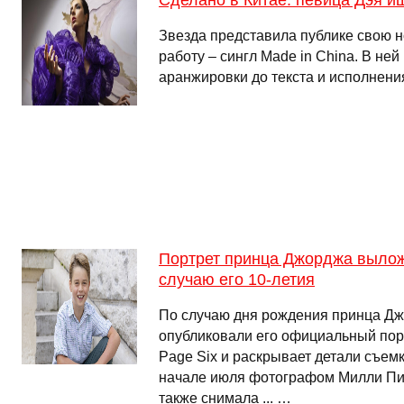
Сделано в Китае: певица Дэя и
Звезда представила публике свою н
работу – сингл Made in China. В ней
аранжировки до текста и исполнени
Портрет принца Джорджа вылож
случаю его 10-летия
По случаю дня рождения принца Дж
опубликовали его официальный порт
Page Six и раскрывает детали съемк
начале июля фотографом Милли Пил
также снимала ... …