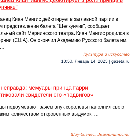
канец Киан Мангис дебютирует в роли принца в
унчике"
анец Киан Мангис дебютирует в заглавной партии в
м представлении балета "Щелкунчик", сообщает
льный сайт Мариинского театра. Киан Мангис родился в
рнии (США). Он окончил Академию Русского балета им.
. …
Культура и искусство
10:50, Январь 14, 2023 | gazeta.ru
 неправда: мемуары принца Гарри
тиковали свидетели его «подвигов»
цы недоумевают, зачем внук королевы наполнил свою
таким количеством откровенных выдумок. …
Шоу-бизнес, Знаменитости