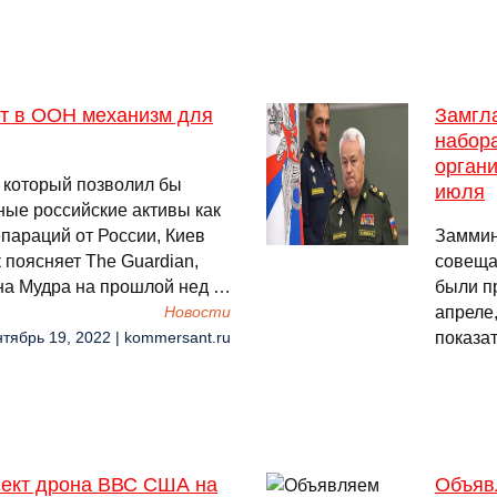
ет в ООН механизм для
Замгл
набора
орган
 который позволил бы
июля
ные российские активы как
епараций от России, Киев
Заммин
 поясняет The Guardian,
совеща
на Мудра на прошлой нед …
были пр
апреле
Новости
показа
нтябрь 19, 2022 | kommersant.ru
лект дрона ВВС США на
Объяв