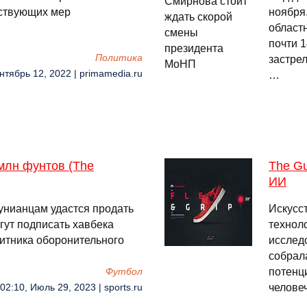
тствующих мер
ноября
област
почти 
Политика
застре
нтябрь 12, 2022 | primamedia.ru
…
млн фунтов (The
The Gu
ИИ
унианцам удастся продать
Искусс
огут подписать хавбека
технол
итника оборонительного
исслед
собрал
потенц
Футбол
челове
02:10, Июль 29, 2023 | sports.ru