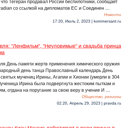
, что Тегеран продавал России беспилотники, сообщает
radian со ссылкой на дипломатов ЕС и Соединен …
Новости
17:20, Июль 2, 2023 | kommersant.ru
еля: "Ленфильм", "Неуловимые" и свадьба принца
ма
еля День памяти жертв применения химического оружия
ародный день танца Православный календарь День
 святых мучениц Ирины, Агапии и Хионии (умерли в 304
 Мученица Ирина была подвергнута жестоким пыткам и
ям, отдана на поругание за свою веру в учение И …
Общество, регионы
02:20, Апрель 29, 2023 | pravda.ru