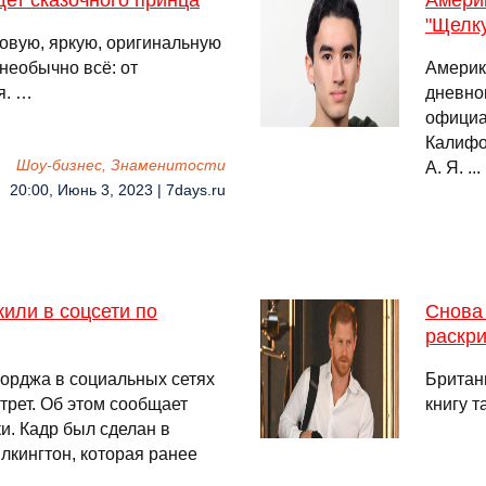
щет сказочного принца
Амери
"Щелк
овую, яркую, оригинальную
 необычно всё: от
Америк
я. …
дневно
официа
Калифо
Шоу-бизнес, Знаменитости
А. Я. ..
20:00, Июнь 3, 2023 | 7days.ru
или в соцсети по
Снова
раскри
орджа в социальных сетях
Британ
рет. Об этом сообщает
книгу 
и. Кадр был сделан в
кингтон, которая ранее