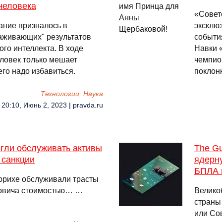
человека
«Совет
ние призналось в
эксклю
аживающих" результатов
событи
го интеллекта. В ходе
Навки 
ловек только мешает
чемпио
го надо избавиться.
поклон
Технологии, Наука
20:10, Июнь 2, 2023 | pravda.ru
огли обслуживать активы
The Gu
 санкции
ядерну
БПЛА 
Цюрихе обслуживали трасты
овича стоимостью… …
Велико
страны
или Со