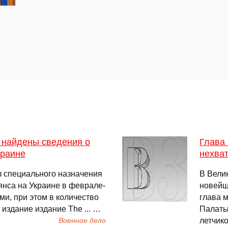
и найдены сведения о
Глава
краине
нехват
 специального назначения
В Вели
янса на Украине в феврале-
новейш
ми, при этом в количество
глава 
 издание издание The ... …
Палаты
летчико
Военное дело