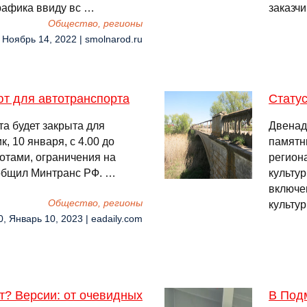
графика ввиду вс …
заказч
Общество, регионы
, Ноябрь 14, 2022 | smolnarod.ru
ют для автотранспорта
Статус
а будет закрыта для
Двенад
, 10 января, с 4.00 до
памятн
ботами, ограничения на
регион
сообщил Минтранс РФ. …
культур
включе
Общество, регионы
культу
0, Январь 10, 2023 | eadaily.com
т? Версии: от очевидных
В Под