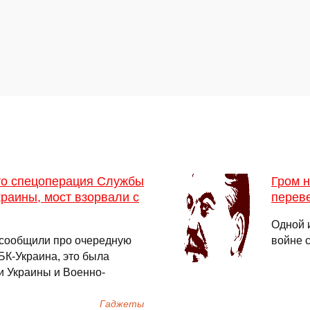
это спецоперация Службы
Гром н
раины, мост взорвали с
перев
Одной 
 сообщили про очередную
войне 
БК-Украина, это была
 Украины и Военно-
Гаджеты