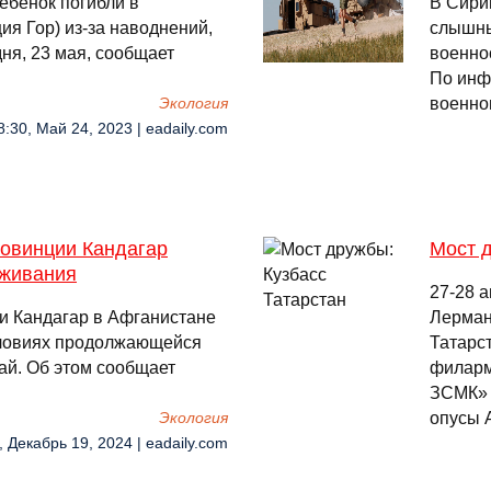
ебенок погибли в
В Сири
ия Гор) из-за наводнений,
слышны
ня, 23 мая, сообщает
военно
По инф
военног
Экология
8:30, Май 24, 2023 | eadaily.com
ровинции Кандагар
Мост д
ыживания
27-28 
и Кандагар в Афганистане
Лерман
условиях продолжающейся
Татарст
ай. Об этом сообщает
филарм
ЗСМК» 
опусы 
Экология
, Декабрь 19, 2024 | eadaily.com