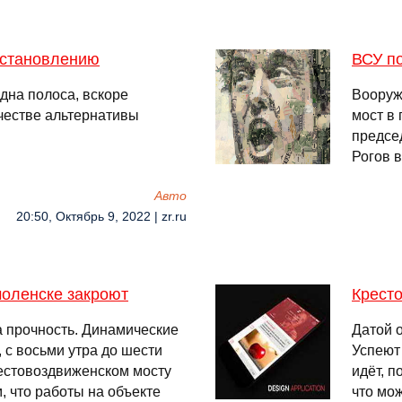
сстановлению
ВСУ п
дна полоса, вскоре
Вооруж
ачестве альтернативы
мост в
предсе
Рогов в
Авто
20:50, Октябрь 9, 2022 | zr.ru
моленске закроют
Крест
а прочность. Динамические
Датой 
 с восьми утра до шести
Успеют
рестовоздвиженском мосту
идёт, п
, что работы на объекте
что мо