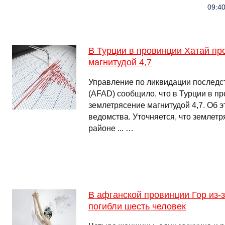
09:40
В Турции в провинции Хатай п
магнитудой 4,7
Управление по ликвидации последс
(AFAD) сообщило, что в Турции в п
землетрясение магнитудой 4,7. Об эт
ведомства. Уточняется, что землет
районе ... …
В афганской провинции Гор из-
погибли шесть человек