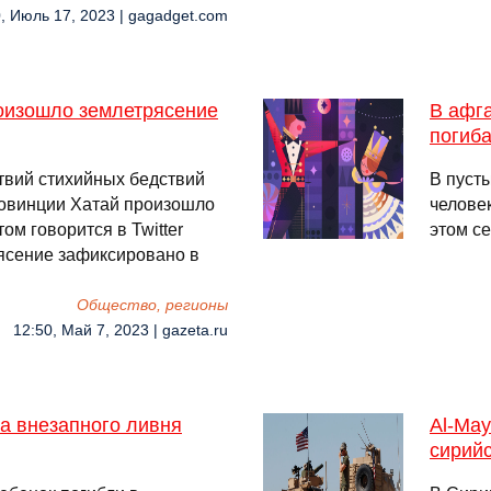
, Июль 17, 2023 | gagadget.com
роизошло землетрясение
В афг
погиб
твий стихийных бедствий
В пуст
ровинции Хатай произошло
человек
ом говорится в Twitter
этом се
рясение зафиксировано в
Общество, регионы
12:50, Май 7, 2023 | gazeta.ru
за внезапного ливня
Al-Ma
сирий