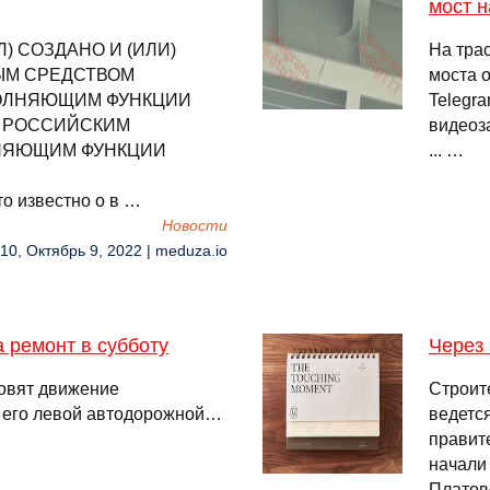
мост н
 СОЗДАНО И (ИЛИ)
На тра
ЫМ СРЕДСТВОМ
моста 
ОЛНЯЮЩИМ ФУНКЦИИ
Telegr
) РОССИЙСКИМ
видеоз
НЯЮЩИМ ФУНКЦИИ
... …
Что известно о в …
Новости
:10, Октябрь 9, 2022 | meduza.io
 ремонт в субботу
Через 
овят движение
Строит
 его левой автодорожной…
ведетс
правит
начали 
Платовс