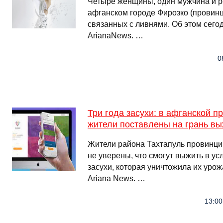
Четыре женщины, один мужчина и р
афганском городе Фирозко (провинц
связанных с ливнями. Об этом сегод
ArianaNews. …
0
Три года засухи: в афганской п
жители поставлены на грань в
Жители района Тахтапуль провинци
не уверены, что смогут выжить в 
засухи, которая уничтожила их урож
Ariana News. …
13:00