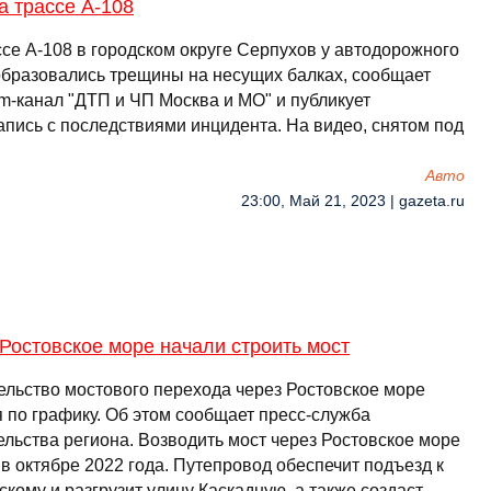
а трассе А-108
ссе А-108 в городском округе Серпухов у автодорожного
образовались трещины на несущих балках, сообщает
am-канал "ДТП и ЧП Москва и МО" и публикует
апись с последствиями инцидента. На видео, снятом под
Авто
23:00, Май 21, 2023 | gazeta.ru
Ростовское море начали строить мост
ельство мостового перехода через Ростовское море
я по графику. Об этом сообщает пресс-служба
ельства региона. Возводить мост через Ростовское море
в октябре 2022 года. Путепровод обеспечит подъезд к
кому и разгрузит улицу Каскадную, а также создаст …