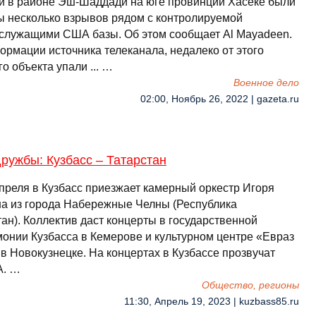
и в районе Эш-Шаддади на юге провинции Хасеке были
 несколько взрывов рядом с контролируемой
служащими США базы. Об этом сообщает Al Mayadeen.
ормации источника телеканала, недалеко от этого
о объекта упали ... …
Военное дело
02:00, Ноябрь 26, 2022 | gazeta.ru
ружбы: Кузбасс – Татарстан
апреля в Кузбасс приезжает камерный оркестр Игоря
а из города Набережные Челны (Республика
ан). Коллектив даст концерты в государственной
онии Кузбасса в Кемерове и культурном центре «Евраз
в Новокузнецке. На концертах в Кузбассе прозвучат
А. …
Общество, регионы
11:30, Апрель 19, 2023 | kuzbass85.ru