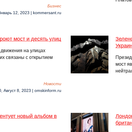
Бизнес
Январь 12, 2023 | kommersant.ru
роют мост и десять улиц
Зелен
Украи
 движения на улицах
их связаны с открытием
Презид
мост я
нейтра
Новости
0, Август 8, 2023 | omskinform.ru
ентует новый альбом в
Лондо
брита