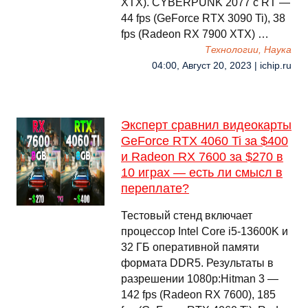
XTX). CYBERPUNK 2077 с RT —
44 fps (GeForce RTX 3090 Ti), 38
fps (Radeon RX 7900 XTX) …
Технологии, Наука
04:00, Август 20, 2023 | ichip.ru
Эксперт сравнил видеокарты
GeForce RTX 4060 Ti за $400
и Radeon RX 7600 за $270 в
10 играх — есть ли смысл в
переплате?
Тестовый стенд включает
процессор Intel Core i5-13600K и
32 ГБ оперативной памяти
формата DDR5. Результаты в
разрешении 1080p:Hitman 3 —
142 fps (Radeon RX 7600), 185