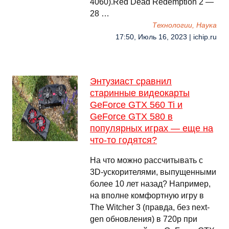
4060).Red Dead Redemption 2 —
28 …
Технологии, Наука
17:50, Июль 16, 2023 | ichip.ru
Энтузиаст сравнил
старинные видеокарты
GeForce GTX 560 Ti и
GeForce GTX 580 в
популярных играх — еще на
что-то годятся?
На что можно рассчитывать с
3D-ускорителями, выпущенными
более 10 лет назад? Например,
на вполне комфортную игру в
The Witcher 3 (правда, без next-
gen обновления) в 720p при