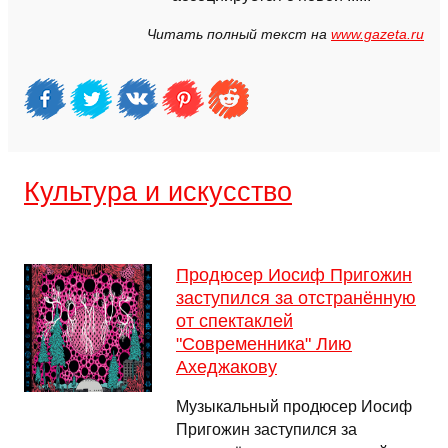
Читать полный текст на
www.gazeta.ru
Культура и искусство
Продюсер Иосиф Пригожин
заступился за отстранённую
от спектаклей
"Современника" Лию
Ахеджакову
Музыкальный продюсер Иосиф
Пригожин заступился за