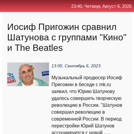
23:40, Четверг, Август 6, 2026
Главная
Контакт
Поиск
RSS
Иосиф Пригожин сравнил
Шатунова с группами "Кино"
и The Beatles
13:00, Сентябрь 6, 2023
Музыкальный продюсер Иосиф
Пригожин в беседе с mk.ru
заявил, что Юрию Шатунову
удалось совершить творческую
революцию в России. "Шатунов
совершил революцию в
современной России. В период
перестройки Юрий Шатунов
ассоциируется с новой ......