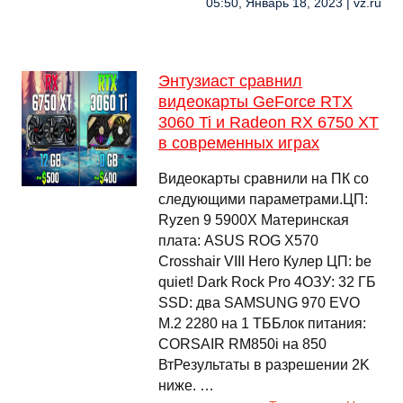
05:50, Январь 18, 2023 | vz.ru
Энтузиаст сравнил
видеокарты GeForce RTX
3060 Ti и Radeon RX 6750 XT
в современных играх
Видеокарты сравнили на ПК со
следующими параметрами.ЦП:
Ryzen 9 5900X Материнская
плата: ASUS ROG X570
Crosshair VIII Hero Кулер ЦП: be
quiet! Dark Rock Pro 4ОЗУ: 32 ГБ
SSD: два SAMSUNG 970 EVO
M.2 2280 на 1 ТББлок питания:
CORSAIR RM850i на 850
ВтРезультаты в разрешении 2K
ниже. …