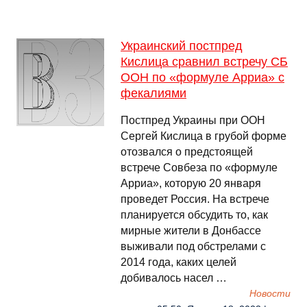
Украинский постпред
Кислица сравнил встречу СБ
ООН по «формуле Арриа» с
фекалиями
Постпред Украины при ООН
Сергей Кислица в грубой форме
отозвался о предстоящей
встрече Совбеза по «формуле
Арриа», которую 20 января
проведет Россия. На встрече
планируется обсудить то, как
мирные жители в Донбассе
выживали под обстрелами с
2014 года, каких целей
добивалось насел …
Новости