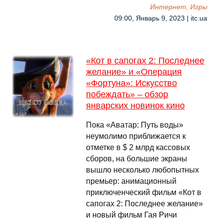
Интернет, Игры
09:00, Январь 9, 2023 | itc.ua
«Кот в сапогах 2: Последнее
желание» и «Операция
«Фортуна»: Искусство
побеждать» – обзор
январских новинок кино
Пока «Аватар: Путь воды»
неумолимо приближается к
отметке в $ 2 млрд кассовых
сборов, на большие экраны
вышло несколько любопытных
премьер: анимационный
приключенческий фильм «Кот в
сапогах 2: Последнее желание»
и новый фильм Гая Ричи