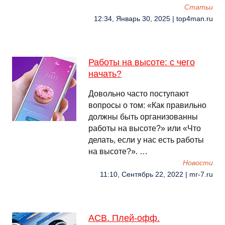
Cтатьи
12:34, Январь 30, 2025 | top4man.ru
Работы на высоте: с чего
начать?
Довольно часто поступают
вопросы о том: «Как правильно
должны быть организованны
работы на высоте?» или «Что
делать, если у нас есть работы
на высоте?». …
Новости
11:10, Сентябрь 22, 2022 | mr-7.ru
ACB. Плей-офф.