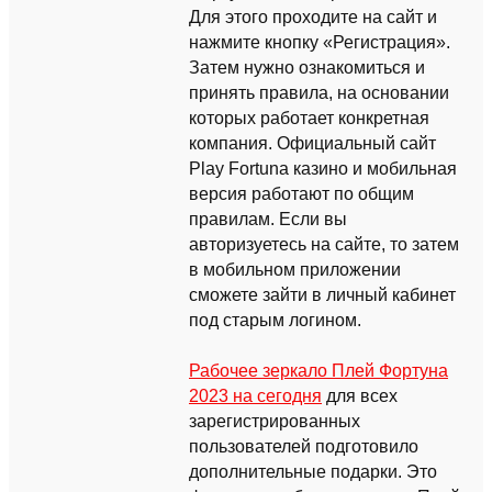
Для этого проходите на сайт и
нажмите кнопку «Регистрация».
Затем нужно ознакомиться и
принять правила, на основании
которых работает конкретная
компания. Официальный сайт
Play Fortuna казино и мобильная
версия работают по общим
правилам. Если вы
авторизуетесь на сайте, то затем
в мобильном приложении
сможете зайти в личный кабинет
под старым логином.
Рабочее зеркало Плей Фортуна
2023 на сегодня
для всех
зарегистрированных
пользователей подготовило
дополнительные подарки. Это