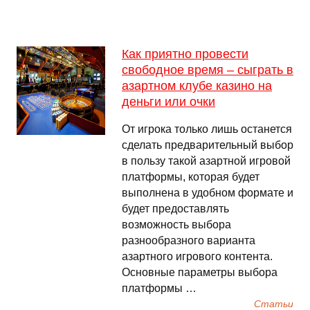
Как приятно провести
свободное время – сыграть в
азартном клубе казино на
деньги или очки
От игрока только лишь останется
сделать предварительный выбор
в пользу такой азартной игровой
платформы, которая будет
выполнена в удобном формате и
будет предоставлять
возможность выбора
разнообразного варианта
азартного игрового контента.
Основные параметры выбора
платформы …
Cтатьи