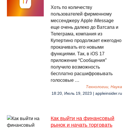
Хоть по количеству
пользователей фирменному
мессенджеру Apple iMessage
еще очень далеко до Ватсапа и
Телеграма, компания из
Купертино продолжает ежегодно
прокачивать его новыми
функциями. Так, в iOS 17
приложение “Сообщения”
получило возможность
бесплатно расшифровывать
голосовые …
Технологии, Наука
18:20, Июль 19, 2023 | appleinsider.ru
Как выйти на финансовый
рынок и начать торговать