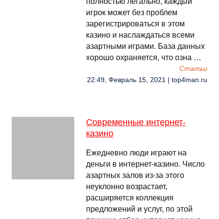
полностью легально, каждый
игрок может без проблем
зарегистрироваться в этом
казино и наслаждаться всеми
азартными играми. База данных
хорошо охраняется, что озна …
Cтатьи
22:49, Февраль 15, 2021 | top4man.ru
Современные интернет-
казино
Ежедневно люди играют на
деньги в интернет-казино. Число
азартных залов из-за этого
неуклонно возрастает,
расширяется коллекция
предложений и услуг, по этой