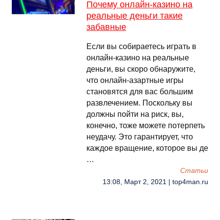
Почему онлайн-казино на
реальные деньги такие
забавные
Если вы собираетесь играть в
онлайн-казино на реальные
деньги, вы скоро обнаружите,
что онлайн-азартные игры
становятся для вас большим
развлечением. Поскольку вы
должны пойти на риск, вы,
конечно, тоже можете потерпеть
неудачу. Это гарантирует, что
каждое вращение, которое вы де
…
Cтатьи
13:08, Март 2, 2021 | top4man.ru