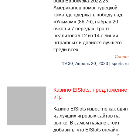
офф Еврокубка-2022/23.
Американец помог турецкой
команде одержать победу над
«Ульмом» (86:76), набрав 20
очков и 7 передач. Грант
реализовал 12 из 14 с линии
штрафных и добился лучшего
среди всех …
Спорт
19:30, Апрель 20, 2023 | sports.ru
Казино ElSlots: предложение
игр
Казино ElSlots известно как один
из лучших игровых сайтов на
рынке. В самом начале стоит
добавить, что ElSlots онлайн