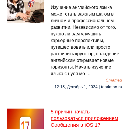
Изучение английского языка
может стать важным шагом в
личном и профессиональном
развитии. Независимо от того,
нужно ли вам улучшить
карьерные перспективы,
путешествовать или просто
расширить кругозор, овладение
английским открывает новые
горизонты. Начать изучение
языка с нуля мо …
Cтатьи
12:13, Декабрь 1, 2024 | top4man.ru
5 причин начать
пользоваться приложением
Сообщения в iOS 17