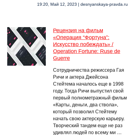
19:20, Май 12, 2023 | desnyanskaya-pravda.ru
Рецензия на фильм
«Операция “Фортуна”:
Искусство побеждать» /
Operation Fortune: Ruse de
Guerre
Сотрудничества режиссера Гая
Ричи и актера Джейсона
Стейтема началось еще в 1998
году. Тогда Ричи выпустил свой
первый полнометражный фильм
«Карты, деньги, два ствола»,
который позволил Стейтему
начать свою актерскую карьеру.
Творческий тандем еще не раз
удивлял людей по всему ми …