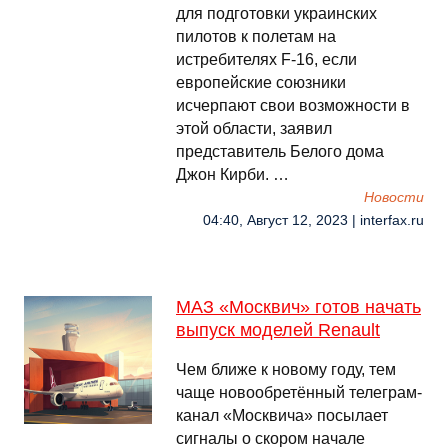
для подготовки украинских
пилотов к полетам на
истребителях F-16, если
европейские союзники
исчерпают свои возможности в
этой области, заявил
представитель Белого дома
Джон Кирби. …
Новости
04:40, Август 12, 2023 | interfax.ru
МАЗ «Москвич» готов начать
выпуск моделей Renault
Чем ближе к новому году, тем
чаще новообретённый телеграм-
канал «Москвича» посылает
сигналы о скором начале