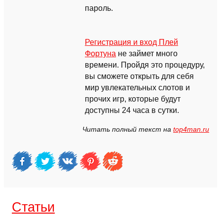
пароль.
Регистрация и вход Плей
Фортуна
не займет много
времени. Пройдя это процедуру,
вы сможете открыть для себя
мир увлекательных слотов и
прочих игр, которые будут
доступны 24 часа в сутки.
Читать полный текст на
top4man.ru
Cтатьи