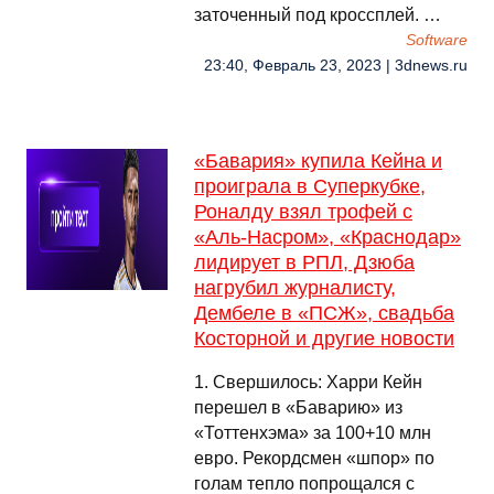
заточенный под кроссплей. …
Software
23:40, Февраль 23, 2023 | 3dnews.ru
«Бавария» купила Кейна и
проиграла в Суперкубке,
Роналду взял трофей с
«Аль-Насром», «Краснодар»
лидирует в РПЛ, Дзюба
нагрубил журналисту,
Дембеле в «ПСЖ», свадьба
Косторной и другие новости
1. Свершилось: Харри Кейн
перешел в «Баварию» из
«Тоттенхэма» за 100+10 млн
евро. Рекордсмен «шпор» по
голам тепло попрощался с