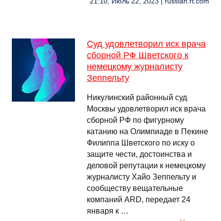
21:10, Июль 22, 2023 | russian.rt.com
Суд удовлетворил иск врача
сборной РФ Шветского к
немецкому журналисту
Зеппельту
Никулинский районный суд
Москвы удовлетворил иск врача
сборной РФ по фигурному
катанию на Олимпиаде в Пекине
Филиппа Шветского по иску о
защите чести, достоинства и
деловой репутации к немецкому
журналисту Хайо Зеппельту и
сообществу вещательные
компаний ARD, передает 24
января к …