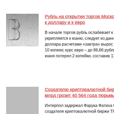
Рубль на открытии торгов Моск
к доллару и к евро
В начале торгов рубль ослабевает к
укрепляется к юаню, следует из дан
доллара расчетами «завтра» вырос 
10 копеек; курс евро – до 86,66 рубл
юаня потерял 2 копейки, составив 
Создателю криптовалютной бир
млрд грозит 40 564 года тюрьм
Интерпол задержал Фарука Фатиха Оз
создателя криптовалютной биржи Th