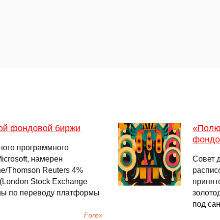
кой фондовой биржи
«Полю
фондо
ного программного
icrosoft, намерен
Совет 
ne/Thomson Reuters 4%
распис
(London Stock Exchange
принято
ммы по переводу платформы
золото
под са
Forex