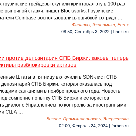
х грузинские трейдеры скупили криптовалюту в 100 раз
е рыночной ставки, пишет Blockworks. Грузинские
ватели Coinbase воспользовались ошибкой сотрудн …
Финансы, Экономика, Forex
08:50, Сентябрь 3, 2022 | banki.ru
ии против депозитария СПБ Биржи: каковы теперь
ктивы разблокировки активов
енные Штаты в пятницу включили в SDN-лист СПБ
 депозитарий СПБ Биржи, которая оказалась под
ующими санкциями в ноябре прошлого года. Новость
 под сомнение попытку СПБ Биржи и ее юристов
ть диалог с Управлением по контролю за иностранными
ами США …
Бизнес, Промышленность, Энергетика
02:00, Февраль 24, 2024 | forbes.ru