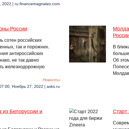
, 2022 | ru.financemagnates.com
оны России
Молда
Росси
ь сотен российских
енных, так и порожних.
В ближ
ения антироссийских
больше
нако, не так давно
Об это
ть железнодорожную
Попеск
Молдав
Новости
07:00, Ноябрь 27, 2022 | asks.ru
 из Белоруссии и
Старт 
Соврем