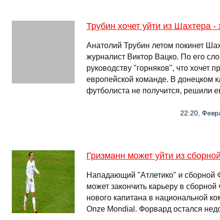
Трубин хочет уйти из Шахтера -
Анатолий Трубин летом покинет Ша
журналист Виктор Вацко. По его сло
руководству "горняков", что хочет п
европейской команде. В донецком к
футболиста не получится, решили е
22:20, Февра
Гризманн может уйти из сборно
Нападающий "Атлетико" и сборной 
может закончить карьеру в сборной
нового капитана в национальной ко
Onze Mondial. Форвард остался не