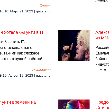
лидеро
Спорт
18:10, Март 21, 2023 | gazeta.ru
ян хотела бы уйти в IT
Алекс
из MM
и бы стать IT-
их сталкиваются с
Россий
е, такими как сложное
Емелья
нность текущей работой,
бойцов
индуст
— это .
Технологии
9:10, Август 18, 2023 | gazeta.ru
т уйти времени на
Предс
уйти н