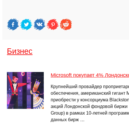
Бизнес
Microsoft покупает 4% Лондонс
Крупнейший провайдер проприетар
обеспечения, американский гигант M
приобрести у консорциума Blacksto
акций Лондонской фондовой биржи 
Group) в рамках 10-летней програ
данных бирж …