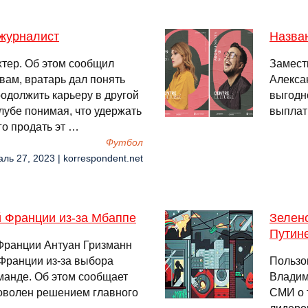
 журналист
Назван
хтер. Об этом сообщил
Замест
вам, вратарь дал понять
Алекса
родолжить карьеру в другой
выгодн
лубе понимая, что удержать
выплат
го продать эт …
Футбол
ль 27, 2023 | korrespondent.net
й Франции из-за Мбаппе
Зеленс
Путин
Франции Антуан Гризманн
 Франции из-за выбора
Пользо
манде. Об этом сообщает
Владим
доволен решением главного
СМИ о т