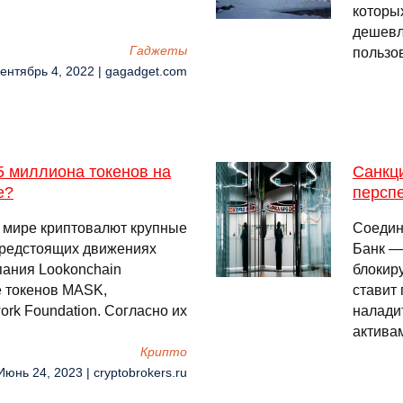
которы
дешевл
Гаджеты
пользо
Сентябрь 4, 2022 | gagadget.com
5 миллиона токенов на
Санкц
е?
перспе
 мире криптовалют крупные
Соедин
 предстоящих движениях
Банк —
пания Lookonchain
блокир
 токенов MASK,
ставит
rk Foundation. Согласно их
налади
актив
Крипто
Июнь 24, 2023 | cryptobrokers.ru