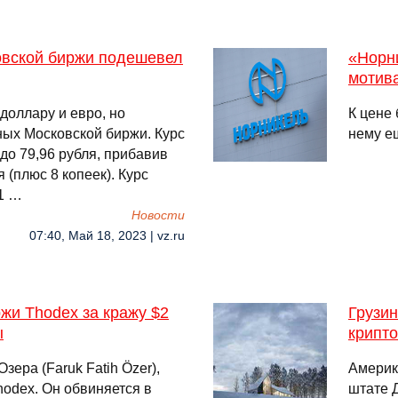
овской биржи подешевел
«Норни
мотив
 доллару и евро, но
К цене 
ных Московской биржи. Курс
нему е
до 79,96 рубля, прибавив
я (плюс 8 копеек). Курс
11 …
Новости
07:40, Май 18, 2023 | vz.ru
жи Thodex за кражу $2
Грузин
ы
крипт
ера (Faruk Fatih Özer),
Америк
odex. Он обвиняется в
штате Д