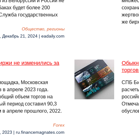
 из Белоруссии и России не
множес
баках будет более 200
сохрани
 Служба государственных
жертво
же бир
Общество, регионы
, Декабрь 21, 2024 | eadaily.com
иржи не изменились за
Обыкн
торгов
лощадка, Московская
СПБ Бир
в в апреле 2023 года.
расчет
общий объем торгов на
россий
ый период составил 90,3
Отмеча
м в апреле прошлого, 2022.
обусло
Forex
, 2023 | ru.financemagnates.com