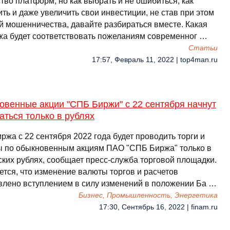
тво платформ, но как выбрать и не ошибиться, как
ть и даже увеличить свои инвестиции, не став при этом
й мошенничества, давайте разбираться вместе. Какая
жа будет соответствовать пожеланиям современног …
Cтатьи
17:57, Февраль 11, 2022 | top4man.ru
овенные акции "СПБ Биржи" с 22 сентября начнут
аться только в рублях
жа с 22 сентября 2022 года будет проводить торги и
ы по обыкновенным акциям ПАО "СПБ Биржа" только в
ских рублях, сообщает пресс-служба торговой площадки.
ется, что изменение валюты торгов и расчетов
влено вступлением в силу изменений в положении Ба …
Бизнес, Промышленность, Энергетика
17:30, Сентябрь 16, 2022 | finam.ru